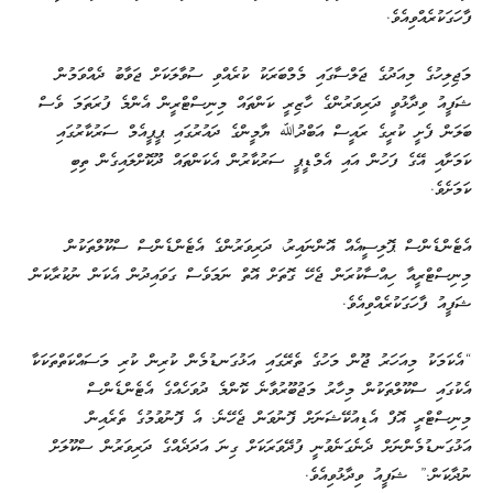
ފާހަގަކުރެއްވިއެވެ.
މަޖިލިހުގެ މިއަދުގެ ޖަލްސާގައި މެމްބަރަކު ކުރެއްވި ސުވާލަކަށް ޖަވާބު ދެއްވަމުން
ޝަފީއު ވިދާޅުވީ ދަރިވަރުންގެ ހާޒިރީ ކަންތައް މިނިސްޓްރީން އެންމެ ފުރަތަމަ ވެސް
ބަލަން ފެށީ ކުރީގެ ރައީސް އަބްދުﷲ ޔާމީންގެ ދައުރުގައި ޕީޕީއެމް ސަރުކާރުގައި
ކަމަށާއި އޭގެ ފަހުން އައި އެމްޑީޕީ ސަރުކާރުން އެކަންތައް ދޫކޮށްލައިގެން ތިބި
ކަމަށެވެ.
އެޓެންޑެންސް ޕޮލިސީއެއް އޮންނައިރު، ދަރިވަރުންގެ އެޓެންޑެންސް ސްކޫލްތަކުން
މިނިސްޓްރީއާ ހިއްސާކުރަން ޖެހޭ ގޮތަށް އޮތް ނަމަވެސް ގަވައިދުން އެކަން ނުކުރާކަން
ޝަފީއު ފާހަގަކުރެއްވިއެވެ.
“އެކަމަކު މިއަހަރު ޖޫން މަހުގެ ތެރޭގައި އަޅުގަނޑުމެން ކުރިން ކުރި މަސައްކަތްތަކަކާ
އެކުގައި ސްކޫލްތަކުން މިހާރު މަޖުބޫރުވާނެ ކޮންމެ ދުވަހެއްގެ އެޓެންޑެންސް
މިނިސްޓްރީ އޮފް އެޑިއުކޭޝަނަށް ފޮނުވަން ޖެހޭނެ. އެ ފޮނުވުމުގެ ތެރެއިން
އަޅުގަނޑުމެންނަށް ދެނެގަނެވުނީ ފުދޭވަރަކަށް ގިނަ އަދަދެއްގެ ދަރިވަރުން ސްކޫލަށް
ނުދާކަން.” ޝަފީއު ވިދާޅުވިއެވެ.