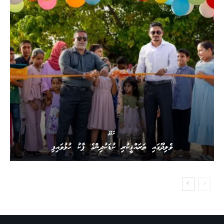
ރާއްޖެ
ވެލިދޫގައި ތަރައްޤީކުރި ކުޑަކުދިންގެ ޕާކު ހުޅުވައިފި