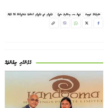
ރައްޔިތުންގެ މަޖިލިސް
ވަޒީރު ޑރ. އިސްމާއިލް ޝަފީއު
ތަޢުލީމާއި މަތީ ތަޢުލީމާއި ހުނަރުތައް ތަރައްޤީކުރުމާ ބެހޭ ވުޒާރާ
ގުޅުންހުރި ލިޔުންތައް