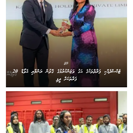
ރާއްޖެ
ޓެކްސްދެއްކި ފަރާތްތަކުގެ އަގު ވަޒަންކުރުމުގެ ގޮތުން ރަންލާރި އެވޯޑް 20
ފަރާތަކަށް ދީފި