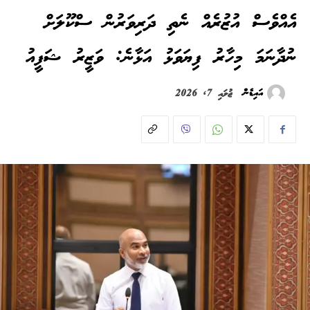
އެއްވެސް އުޒުރެއް ނެތި ދަރިވަރުން ސްކޫލަށް
ނުދާނަމަ މިހާރު ފިޔަވަޅު އަޅާނެ: ވަޒީރު ޝަފީއު
އައިޑެން
ޖުލައި 7, 2026