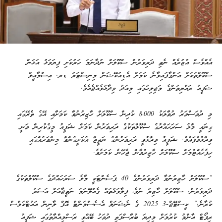
އެއްވެސް އުޒުރެއް ނެތި ދަރިވަރުން ސްކޫލަށް ނުދާނަމަ ހަރުކަށި ފިޔަވަޅު އަޅަން
ސްކޫލްތަކަށް އަންގާފައިވާނެ ކަމަށް އެޑިއުކޭޝަން މިނިސްޓަރު ޑރ. އިސްމާއީލް
ޝަފީއު ރައްޔިތުންގެ މަޖިލިހުގައި މިއަދު ވިދާޅުވެއްޖެއެވެ.
މި ދުވަސްވަރު ދުވާލަކު 8،000 ކުދިން ސްކޫލަށް ހާޒިރުނުވާ ކަމަށާއި އޭގެ ތެރޭގައި
ގިނައީ މާލެ ސަރަހައްދުގެ ސްކޫލްތަކުގެ ދަރިވަރުން ކަމަށް ޝަފީއު މީގެކުރިން ވަނީ
ވިދާޅުވެފައެވެ. ޝަފީއު ވިދާޅުވީ ދަރިވަރުންގެ ނަތީޖާ އެކަށީގެންވާ މިންވަރެއްގައި
ހިފެހެއްޓުމަށް ސްކޫލަށް ހާޒިރުވާން ޖެހޭނެ ކަމަށެވެ.
“ސްކޫލަށް ހާޒިރުނުވާ ދަރިވަރުންގެ 40 ޕަސެންޓަކީ މާލެ ސަރަހައްދުގެ ސްކޫލްތަކުގެ
ދަރިވަރުން. ސްކޫލަށް ހާޒިރު ނުވެ، ފިލާވަޅުތައް ގެއްލޭނަމަ ނަތީޖާއަށް އަސަރު
ކުރާނެ.” ކީސްޓޭޖް-3 2025 ގެ ނެޝަނަލް އެސެސްމަންޓް އޮފް ލާނިން އައުޓްކަމްސް
ރިޕޯޓް އާންމު ކުރުމަށް މިދިޔަ ބުރާސްފަތި ދުވަހު ބޭއްވި ރަސްމިއްޔާތުގައި ޝަފީއު