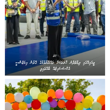
ރާއްޖެ
ވީއައިއޭގައި ދިމާވެދާނެ ހާލަތަކަށް ތައްޔާރުވުމުގެ ގޮތުން އިމަޖެންސީ
އެކްސަސައިޒެއް ބާއްވައިފި