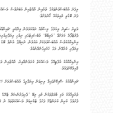
މިފަދަ އެއްބަސްވުންތަކުގެ ތެރެއިން ރާއްޖެއިން އަބަދުވެސް މަސައްކަ
ފަދަ ބޮޑެތި ލުއިތަކެއް ހޯދުމަށެވެ.
ވަޒީރު ސަޢީދު މިކަމުގެ މިސާލެއް ދައްކަވަމުން ވިދާޅުވީ، ޗައިނާއާ
ޕްލެޓްފޯމް ކަމަށްވާ ”އަލިބާބާ“ ވެބްސައިޓުގައި ދިވެހި ވިޔަފާރިވެރިން
އިންޑިއާއެކުވެސް އެއްބަސްވުމަކަށް އައުމުން، ދުނިޔޭގެ އެންމެ ބޮޑު
ވިޔަފާރި ކުރެވޭނެ މަގު ހުޅުވިގެންދާނެއެވެ.
އިންޑިއާއާއެކު އެފްޓީއޭގެ މަސައްކަތް ކުރަމުންދާއިރު، ރާއްޖެއިން ވަ
ޤާއިމުކޮށްފައެވެ.
ޗައިނާއާއެކު ސޮއިކޮށްފައިވާ މިނިވަން ވިޔަފާރީގެ އެއްބަސްވުމަށް 2025 ވަނަ އަހަރުގެ ޖަނަވަރީ މަހުން ފެށިގެން ވަނީ ޢަމަލުކުރަން ފަށާފައެވެ.
ތުރުކީއާއެކު ވަކި ބާވަތްތަކުން ލުއި ލިބޭ ”ޕްރިފަރެންޝަލް ޓްރޭޑް އ
ފެށުމުގެ ކުރިން ކުރަންޖެހޭ ފަހުގެ ޓެކްނިކަލް މަސައްކަތްތައް ދެ ޤަ