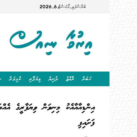
ބުރާސްފަތި, އޯގަސްޓް 6, 2026
ހަބަރު
ރާއްޖެ
ދުނިޔެ
ވިޔަފާރި
ކުޅިވަރު
ސ
އިންޑިއާއާއެކު މިނިވަން ވިޔަފާރީގެ އެއް
ފަށައިފި