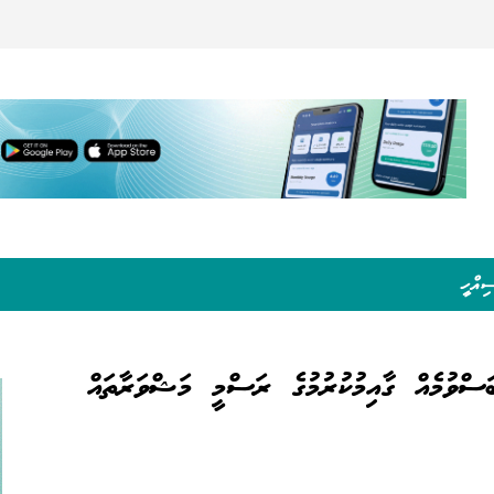
ިއްހީ
ބަސްވުމެއް ގާއިމުކުރުމުގެ ރަސްމީ މަޝްވަރާތައް