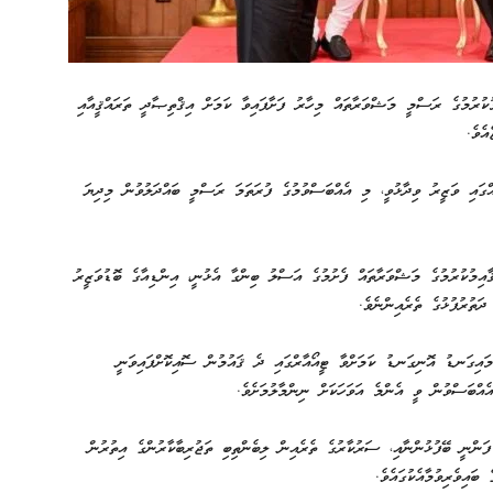
މުކުރުމުގެ ރަސްމީ މަޝްވަރާތައް މިހާރު ފަށާފައިވާ ކަމަށް އިޤްތިޞާދީ ތަރައްޤީއާއި
އެވެ.
ެއްގައި ވަޒީރު ވިދާޅުވީ، މި އެއްބަސްވުމުގެ ފުރަތަމަ ރަސްމީ ބައްދަލުވުން މިދިޔަ
ާއިމުކުރުމުގެ މަޝްވަރާތައް ފެށުމުގެ އަސްލު ބިންގާ އެޅުނީ، އިންޑިއާގެ ބޮޑުވަޒީރު
ަތުރުފުޅުގެ ތެރެއިންނެވެ.
ައިގަނޑު އޮނިގަނޑު ކަމަށްވާ ޓީއޯއާރްގައި ދެ ޤައުމުން ސޮއިކޮށްފައިވަނީ
އްބަސްވުން ވީ އެންމެ އަވަހަކަށް ނިންމާލުމަށެވެ.
ންނީ ބޭފުޅުންނާއި، ސަރުކާރުގެ ތެރެއިން ލިބެންތިބި ތަޖުރިބާކާރުންގެ އިތުރުން
ައިވެރިވުމާއެކުގައެވެ.