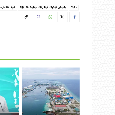
އިންޑިއާ
އިގުތިސާދީ ތަރައްޤީއާއި ދަތުރުފަތުރާއި ވިޔަފާރިއާ ބެހޭ ވުޒާރާ
ވަޒީރު މުޙައްމަދު ސަ
ރާއްޖެ