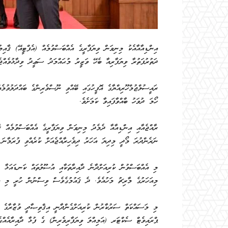
އިންޑިއާއާއެކު މިނިވަން ވިޔަފާރީގެ އެއްބަސްވުމެއް (އެފްޓީއޭ) ޤާއި
ދަތުރުފަތުރާ ވިޔަފާރިއާ ބެހޭ ވަޒީރު މުޙައްމަދު ސަޢީދު ވިދާޅުވެއްޖެ
ރައީސުލްޖުމްހޫރިއްޔާގެ އޮފީހުގައި ބޭއްވި ނޫސްވެރިންގެ ބައްދަލުވުމ
ހޯމަ ދުވަހު ބާއްވާފައިވާ ކަމަށެވެ.
ރާއްޖެއާއި އިންޑިއާއާ ދެމެދު މިނިވަން ވިޔަފާރީގެ އެއްބަސްވުމެއް ޤ
ނަރެންދުރަ މޯދީ މިދިޔަ އަހަރު ދިވެހިރާއްޖެއަށް ކުރެއްވި ފުރަމާނަ ދ
މި އެއްބަސްވުން ކުރިއަށްދާނެ ދާއިރާތަކާއި އުސޫލުތައް ކަނޑައަޅާ މ
މިއަހަރުގެ މާރިޗު މަހުއެވެ. ދެ ޤައުމުގެވެސް ވިސްނުން ހުރީ މި އެ
މި މަސައްކަތް ސަރުކާރުން ކުރިއަށްގެންދާނީ އިޤްތިޞާދީ ވުޒާރާގެ ފަ
ޕްރައިވެޓް ސެކްޓަރ (އަމިއްލަ ވިޔަފާރިވެރިން) ގެ ފުޅާ ދާއިރާއެއްގެ ބ