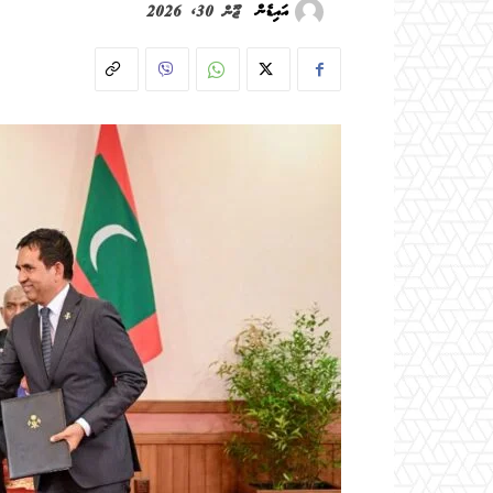
އައިޑެން
ޖޫން 30, 2026