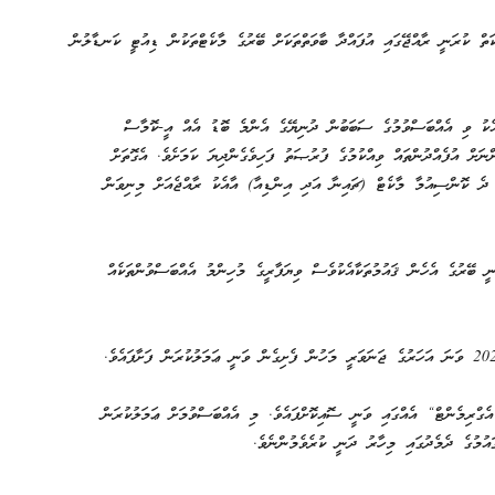
ތް ކުރަނީ ރާއްޖޭގައި އުފައްދާ ބާވަތްތަކަށް ބޭރުގެ މާކެޓްތަކުން ޑިއުޓީ ކަނޑާލުން
އެކު ވި އެއްބަސްވުމުގެ ސަބަބުން ދުނިޔޭގެ އެންމެ ބޮޑު އެއް އީ-ކޮމާސް
ނަށް އުފެއްދުންތައް ވިއްކުމުގެ ފުރުޞަތު ފަހިވެގެންދިޔަ ކަމަށެވެ. އެގޮތަށް
 ދެ ކޮންސިއުމާ މާކެޓް (ޗައިނާ އަދި އިންޑިއާ) އާއެކު ރާއްޖެއަށް މިނިވަން
ނީ ބޭރުގެ އެހެން ޤައުމުތަކާއެކުވެސް ވިޔަފާރީގެ މުހިންމު އެއްބަސްވުންތަކެއް
ެގްރިމެންޓް“ އެއްގައި ވަނީ ސޮއިކޮށްފައެވެ. މި އެއްބަސްވުމަށް ޢަމަލުކުރަން
އުމުގެ ދެމެދުގައި މިހާރު ދަނީ ކުރެވެމުންނެވެ.