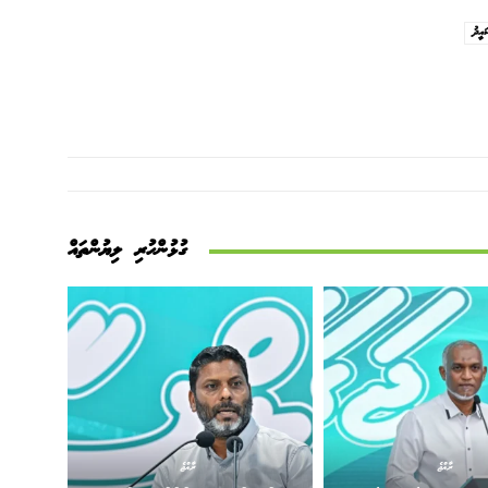
އީދު
ގުޅުންހުރި ލިޔުންތައް
ރާއްޖެ
ރާއްޖެ