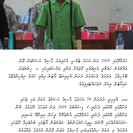
ހުޅުމާލޭގައި 2019 ވަނަ އަހަރު ޓެކްސީ ޑްރައިވަރު ގާސިމް ހަސަންއަށް ތޫނު
އެއްޗަކުން ހަމަލާދީ އަނިޔާވެރި ގޮތަކަށް މަރާލި މައްސަލައިގައި، ޅ. ހިންނަވަރު،
ބޮޑުހިޔާގެ، އަދުހަމް މުހައްމަދު މަރަން ކްރިމިނަލް ކޯޓުން އިއްވި ހުކުމް ދިވެހިރާއްޖޭގެ
ހައިކޯޓުން މިއަދު ދަމަހައްޓައިފިއެވެ.
އދ. މާމިގިލީ، އުމުރުން 59 އަހަރުގެ ގާސިމް ހަސަންގެ ކަރަށް ވަޅި ޖަހައި
މަރާލާފައި އޮއްވައި ފެނުނީ 4 ޑިސެމްބަރު 2019 ވަނަ ދުވަހުގެ ރޭގައެވެ. އޭނާ
މަރާލާފައި އޮއްވައި ފެނުނީ ހުޅުމާލޭގައި އާންމުކޮށް މީހުން ދިރިނޫޅޭ އަނދިރި
ސަރަހައްދެއްގައި އޮންނަ ރީތިގަސްމަގުންނެވެ. ދައުލަތުން ކޯޓުގައި ބުނެފައިވާ ގޮތުގައި
އަދުހަމް މި އަމަލު ހިންގާފައިވަނީ ގާސިމްގެ އަތުން ފޭރެން އުޅުމުގެ ތެރޭގައެވެ.