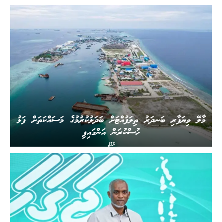
މާލޭ ވިޔަފާރި ބަނދަރު ތިލަފުއްޓަށް ބަދަލުކުރުމުގެ މަސައްކަތަށް ފަޅު
ހުސްކުރަން އަންގައިފި
ރާއްޖެ