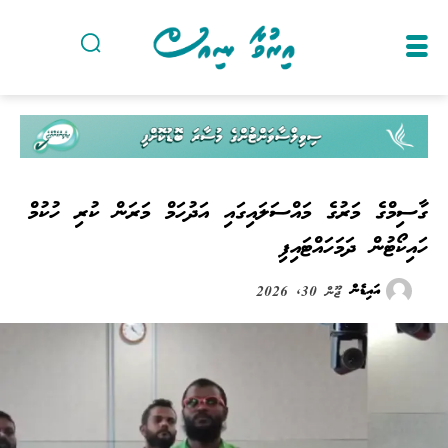
ގާސިމްގެ މަރުގެ މައްސަލައިގައި އަދުހަމް މަރަން ކުރި ހުކުމް
ހައިކޯޓުން ދަމަހައްޓައިފި
އައިޑެން
ޖޫން 30, 2026