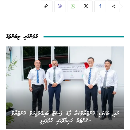
ގުޅުންހުރި ލިޔުންތައް
ކުދި ރުކުމަޑި ކޮންޓްރޯލްކުރާ ޕާމް ޕެސްޓް ބައިއޮލޮޖިކަލް ކޮންޓްރޯލް
ސެންޓަރު ހަނިމާދޫގައި ހުޅުވައިފި
.