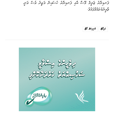
ފަނޑިޔާރު ޖަމީލް މޫސާ އާއި ފަނޑިޔާރު ހުސައިން މަޒީދު ވެސް ވަނީ
ތާއީދުކުރައްވާފައެވެ.
ހައިކޯޓް
ކްރިމިނަލް ކޯޓު