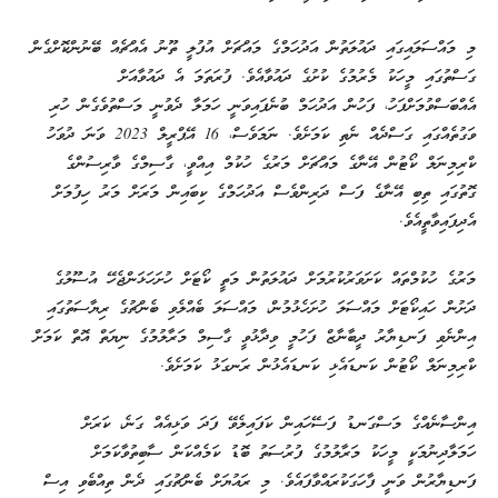
މި މައްސަލައިގައި ދައުލަތުން އަދުހަމްގެ މައްޗަށް އުފުލީ ތޫނު އެއްޗެއް ބޭނުންކޮށްގެން
ގަސްތުގައި މީހަކު މެރުމުގެ ކުށުގެ ދައުވާއެވެ. ފުރަތަމަ އެ ދައުވާއަށް
އެއްބަސްވުމަށްފަހު، ފަހުން އަދުހަމް ބުނެފައިވަނީ ހަމަލާ ދެވުނީ މަސްތުވެގެން ހުރި
ވަގުތެއްގައި ގަސްދެއް ނެތި ކަމަށެވެ. ނަމަވެސް، 16 އޭޕްރީލް 2023 ވަނަ ދުވަހު
ކްރިމިނަލް ކޯޓުން އޭނާގެ މައްޗަށް މަރުގެ ހުކުމް އިއްވީ، ގާސިމްގެ ވާރިސުންގެ
ގޮތުގައި ތިބި އޭނާގެ ފަސް ދަރިންވެސް އަދުހަމްގެ ކިބައިން މަރަށް މަރު ހިފުމަށް
އެދިފައިވާތީއެވެ.
މަރުގެ ހުކުމްތައް ކަށަވަރުކުރުމަށް ދައުލަތުން މަތީ ކޯޓަށް ހުށަހަޅަންޖެހޭ އުސޫލުގެ
ދަށުން ހައިކޯޓަށް މައްސަލަ ހުށަހެޅުމުން، މައްސަލަ ބެއްލެވި ބެންޗުގެ ރިޔާސަތުގައި
އިންނެވި ފަނޑިޔާރު ދީބާނާޒް ފަހުމީ ވިދާޅުވީ ގާސިމް މަރާލުމުގެ ނިޔަތް އޮތް ކަމަށް
ކްރިމިނަލް ކޯޓުން ކަނޑައެޅި ކަނޑައެޅުން ރަނގަޅު ކަމަށެވެ.
އިންސާނެއްގެ މަސްގަނޑު ފަސޭހައިން ކަފައިލެވޭ ފަދަ ވަޅިއެއް ގަނެ، ކަރަށް
ހަމަލާދިނުމަކީ މީހަކު މަރާލުމުގެ ފުރުސަތު ބޮޑު ކަމެއްކަން ސާބިތުވާކަމަށް
ފަނޑިޔާރުން ވަނީ ފާހަގަކުރައްވާފައެވެ. މި ރައުޔަށް ބެންޗުގައި ދެން ތިއްބެވި އިސް