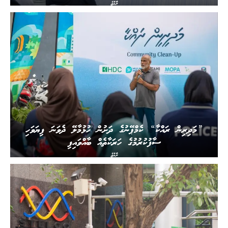
ރާއްޖެ
”މަދިރިން ރައްކާ“ ކެމްޕޭނުގެ ދަށުން ހުޅުމާލޭ ދެވަނަ ފިޔަވަހި
ސާފުކުރުމުގެ ހަރަކާތެއް ބާއްވައިފި
ރާއްޖެ