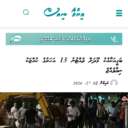
ބަގީއަކާއެކު މޫދަށް ވެއްޓުނު 13 އަހަރުގެ ކުއްޖަކު
ނިޔާވެއްޖެ
އައިޑެން
ޖޫން 27, 2026