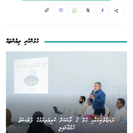
ގުޅުންހުރި ލިޔުންތައް
ދަނޑުވެރިކަމާއި ގުޅޭ 2 ލޯނަކަށް ކުރިމަތލުމުގެ ފުރުސަތު
ހުޅުވާލައިފި