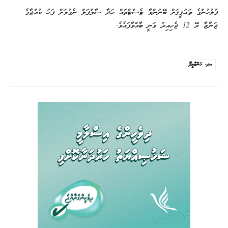
ފުލުހުންގެ ތަޙުޤީޤަށް ބޭނުންވާ ޓެސްޓްތަައް ހަދާ ސާމްޕަލް ނެގުމަށް ފަހު ކުއްޖާގެ
ޖަނާޒާ ރޭ 12 ޖެހިއިރު ވަނީ ބާއްވާފައެވެ.
އދ. ހަންޏާމީދޫ