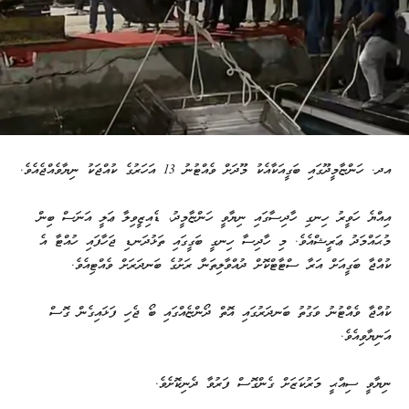
އދ. ހަންޏާމީދޫގައި ބަގީއަކާއެކު މޫދަށް ވެއްޓުނު 13 އަހަރުގެ ކުއްޖަކު ނިޔާވެއްޖެއެވެ.
އިއްޔެ ހަވީރު ހިނގި ހާދިސާގައި ނިޔާވީ ހަންޏާމީދު، ޑެއިޒީވިލާ ޢަލީ އަނަސް ބިން
މުޙައްމަދު ޢަރީޝްއެވެ. މި ހާދިސާ ހިނގީ ބަގީގައި ތަޅުދަނޑި ޖަހާފައި ހުއްޓާ އެ
ކުއްޖާ ބަގީއަށް އަރާ ސްޓާޓްކޮށް ދުއްވާލިތަނާ ރަށުގެ ބަނދަރަށް ވެއްޓިއެވެ.
ކުއްޖާ ވެއްޓުނު ވަގުތު ބަނދަރުގައި އޮތް ދޯންޏެއްގައި ބޯ ޖެހި ފަޅައިގެން ގޮސް
އަނިޔާވިއެވެ.
ނިޔާވީ ސިއްޙީ މަރުކަޒަށް ގެންގޮސް ފަރުވާ ދެނިކޮށެވެ.