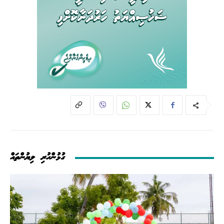
ގުޅުންހުރި ލިޔުންތައް