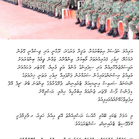
އަމިއްލަ ނަފުސަށް އިތުބާރުކުރާ، ޢަޤީދާ ވަރުގަދަ، ރޫޙާނީ އަދި ޖިސްމާނީ ގޮތުން
ދުޅަހެޔޮ، ދިވެހި ޤައުމިއްޔަތަށް ލޯބިކުރާ، ޒިންމާދާރު ޒުވާން ޖީލެއް ބިނާކުރުމަށް
ރައީސުލްޖުމްހޫރިއްޔާ އަދި ސިފައިންގެ އެންމެ މަތީ ވެރިޔާ، ޑޮކްޓަރ މުޙައްމަދު
މުޢިއްޒު އިސްނަންގަވައިގެން ސަރުކާރުން ފަށާފައިވާ ދިވެހި ވަޠަނީ ޚިދުމަތުގެ
ނޭޝަނަލް ސަރވިސް އިނީޝިއަލް ޓްރެއިނިންގ ޕްރޮގްރާމްގެ ތިންވަނަ ބެޗު، ޗީފް އޮފް
ޑިފެންސް ފޯސް، މޭޖަރ ޖެނެރަލް އިބްރާހީމް ޙިލްމީ، ރަސްމީކޮށް
އިފުތިތާހުކޮށްދެއްވައިފިއެވެ.
މި ކަމަށް ޓަކައި ބޭއްވި ޚާއްޞަ ރަސްމިއްޔާތު އޮތީ އިއްޔެ ހަވީރު، ޅ.މާފިލާފުށީ
ކޮމްޕޮސިޓް ޓްރެއިނިންގ ސެންޓަރުގައެވެ.