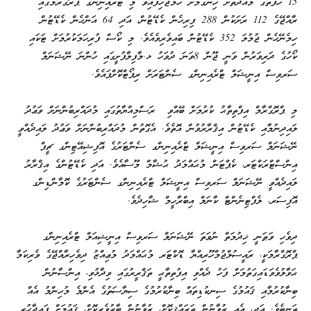
15 ހަފުތާގެ މުއްދަތަށް ހިންގުމަށް ހަމަޖެހިފައިވާ މި ޓްރެއިނިންގ ޕްރޮގްރާމްގައި
ރާއްޖޭގެ 112 ރަށަކުން 288 ފިރިހެން ކެޑޭޓުން، އަދި 64 އަންހެން ކެޑޭޓުން
ހިމެނޭހެން ޖުމުލަ 352 ކެޑޭޓުން ބައިވެރިވެއެވެ. މި ކޯސް ފުރިހަމަކުރުމަށް ޓަކައި
ކޯހުގެ ދަރިވަރުން ވަނީ ޖޫން 8ވަނަ ދުވަހު ޅ.މާފިލާފުށީގައި ހުންނަ ނޭޝަނަލް
ސަރވިސް އިނީޝަލް ޓްރެއިނިންގ ސެންޓަރަށް ރިޕޯޓްކޮށްފައެވެ.
މި ޕްރޮގްރާމް އިފްތިތާޙު ކުރުމަށް ބޭއްވި ރަސްމިއްޔާތުގައި މުދައްރިބުންނަށް ވަޢުދު
ލައިދިނުމާއި ކެޑޭޓުން އިޤްރާރުވުން އޮތެވެ. އެގޮތުން މުދައްރިބުންނަށް ވަޢުދު ލައިދެއްވީ
ނޭޝަނަލް ސަރވިސް އިނީޝަލް ޓްރެއިނިންގ ސެންޓަރުގެ އޮފިޝިއޭޓިންގ ޗީފް
އިންސްޓްރަކްޓަރ، ކެޕްޓަން މުޙައްމަދު ޙުޝާމް މޫސާއެވެ. އަދި ކެޑޭޓުންގެ އިޤްރާރު
ލައިދެއްވީ ނޭޝަނަލް ސަރވިސް އިނީޝަލް ޓްރެއިނިންގ ސެންޓަރުގެ ކޮމާންޑިންގ
އޮފިސަރ، ލެފްޓިނެންޓް ކާނަލް އިބްރާހީމް ޝާހިދެވެ.
ދިވެހި ވަޠަނީ ޚިދުމަތް ނުވަތަ ނޭޝަނަލް ސަރވިސް އިނީޝިއަލް ޓްރެއިނިންގ
ޕްރޮގްރާމަކީ، ރައީސުލްޖުމްހޫރިއްޔާ ޑޮކްޓަރ މުޙައްމަދު މުޢިއްޒު ދިވެހިރާއްޖޭގެ ވެރިކަމާ
ޙަވާލުވެވަޑައިގަތުމަށް ފަހު ދެއްވި އިފުތިތާޙީ ތަޤްރީރުގައި ވިދާޅުވި، އިންސާނުން
ބިނާކުރުމާއި ޤައުމުގެ ސިނކުޑިތައް ބިނާކުރުމުގެ ސިޔާސަތުގެ އެންމެ މުހިންމު އެއް
ތަނބެވެ. އަދި، އެއީ ޒުވާނުން ތަރައްޤީކޮށް، ޒުވާނުން ބާރުވެރިކޮށް، ޤައުމަށް ފައިދާހުރި