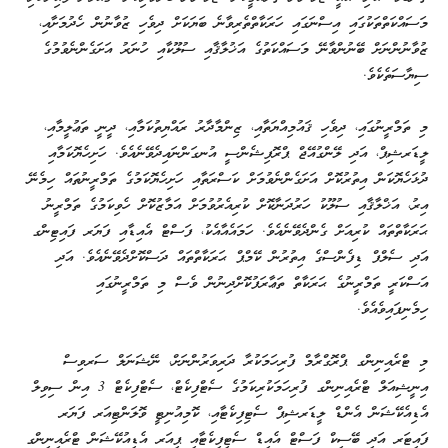
މަސައްކަތްތަކުގައި އިސްނަގައި ހަރަކާތްތެރިވާނެ ބަޔަކަށް ދިވެހި ޒުވާނުން ހެދުމަށާއި،
ޒުވާނުންނަށް ބޭނުންވާނޭ މަސައްކަތުގެ އަޚުލާޤާއި ސުލޫކާއި ހުނަރު އަށަގެންނެވުމުގެ
ސިޔާސަތެކެވެ.
މި ތަމްރީނުގައި، ދިވެހި ޤައުމިއްޔަތާއި، ޒިންމާދާރު ރައްޔިތުކަމާއި، ދީނީ ތަޢުލީމާއި،
ލީޑަރޝިޕް، އަދި ލޭންގުއޭޖް ޕްރޮފިޝެންސީ އުނގަންނައިދެވޭނެއެވެ. ހަށިހެޔޮކަމާއި
ދުޅަހެޔޮކަން އިތުރުކޮށް އަށަގެންނެވުމަށް ކަސްރަތާއި ހަށިހެޔޮކަމުގެ ތަމްރީނުތައް ހިމެނޭ
އިރު، އަޚްލާޤާއި ސުލޫކު ހަރުދަނާކޮށް ކުރިއެރުވުމަށް އަމާޒުކޮށް ހެވިކަމުގެ ތަމްރީނު
ޙަރަކާތްތައް ކުރިއަށް ގެންދެވޭނެއެވެ. ހަމައެއާއެކު، ފަސްޓް އެއިޑާއި ފަޔަރ ފައިޓިންގ
އަދި ސެލްފް ޑިފެންސްގެ އިތުރުން ކޭމްޕް ޙަރަކާތްތައް ދަސްކޮށްދެވޭނެއެވެ. އަދި
އަސްކަރީ ތަމްރީނުގެ ޙަރަކާތް ތަޢާރަފުކޮށްދިނުން ވެސް މި ތަމްރީނުގައި
ހިމެނިފައިވެއެވެ.
މި ޓްރެއިނިންގ ޕްރޮގްރާމް ފުރިހަމަކުރާ ދަރިވަރުންނަށް، ނޭޝަނަލް ސަރވިސް
އިނީޝިއަލް ޓްރެއިނިންގ ފުރިހަމަކުރިކަމުގެ ސެޓްފިކެޓް، ސެޓްފިކެޓް 3 އިން ސިވިލް
އެޑިއެކޭޝަން އެންޑް ލީޑަރޝިޕް ސެޓިފިކެޓާއި، ކޮމިއުނިޓީ ވޮލަންޓިއަރ ފަޔަރ
ފައިޓަރ އަދި ބޭސިކް ފަސްޓް އެއިޑް ސެޓިފިކެޓާއި ޕިއަރ އެޑިއުކޭޝަން ޓްރެއިނިންގ