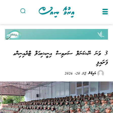
3 ވަނަ ނޭޝަނަލް ސަރވިސް އިނީޝިއަލް ޓްރެއިނިންގ
ފަށައިފި
އައިޑެން
ޖޫން 20, 2026