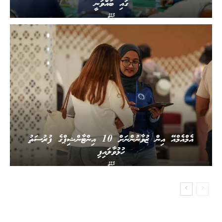
ގައި ބާއްވަނީ
ރާއްޖެ
އެމްއެމްއޭ އިން ޒުވާނުންނަށް 10 އިންޓާންޝިޕްގެ ފުރުސަތު
ހުޅުވާލައިފި
ރާއްޖެ