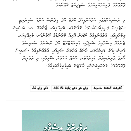
ޕްރޮގްރާމު ފުރިހަމަކުރިކަމުގެ ސެޓިފިކެޓް ދެވޭނެއެވެ.
މި ރަސްމިއްޔާތުގައި އެމްއެންޑީއެފް ކޮލެޖް އޮފް ޑިފެންސް އެންޑް ސެކިޔުރިޓީ
ސްޓަޑީސް (ސީޑީއެސްއެސް)ގެ ކޮމާންޑަރ، ބްރިގޭޑިއަރ ޖެނެރަލް ޑރ. ޙުސައިން
އިބްރާހީމާއި، އެމްއެންޑީއެފް ނޮދަން އޭރިއާ ކޮމާންޑުގެ ކޮމާންޑަރ، ބްރިގޭޑިއަރ
ޖެނެރަލް އިސްމާޢީލް ޝަރީފާއި، ޑައިރެކްޓްރޭޓް އޮފް ނޭޝަނަލް ސަރވިސްގެ
ޕްރިންސިޕަލް ޑައިރެކްޓަރ، ކާނަލް އަޙްމަދު ޝަރީފާއި، އެމްއެންޑީއެފް ސަރވިސް
ކޯރގެ ޕްރިންސިޕަލް ޑައިރެކްޓަރ، ކާނަލް އަޙްމަދު ޝާރިމާއި، މި ތަމްރީން
ޕްރޮގްރާމްގެ މުދައްރިބުންނާއި ކެޑޭޓުން ބައިވެރިވެލެއްވިއެވެ.
މޯލްޑިވްސް ނޭޝަނަލް ސަރވިސް
ދިފާޢީ އަދި ވަޠަނީ ޚިދުމަތާ ބެހޭ ވުޒާރާ
ޤަޢުމީ ދިފާއި ބާރު