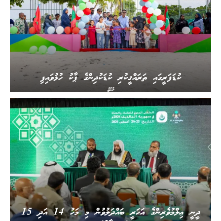
ކުޑަފަރީގައި ތަރައްޤީކުރި ކުޑަކުދިންގެ ޕާކު ހުޅުވައިފި
ރާއްޖެ
ދީނީ ޢިލްމުވެރިންގެ އަހަރީ ބައްދަލުވުން މި މަހު 14 އަދި 15