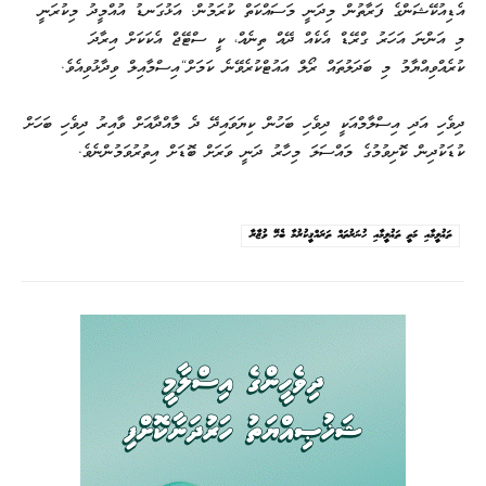
އެޑިއުކޭޝަންގެ ފަރާތުން މިދަނީ މަސައްކަތް ކުރަމުން. އަޅުގަނޑު އުއްމީދު މިކުރަނީ
މި އަންނަ އަހަރު ގްރޭޑް އެކެއް ދޭއް ތިނެއް، ކީ ސްޓޭޖް އެކަކަށް އިރާދަ
ކުރެއްވިއްޔާމު މި ބަދަލުތައް ރޯލް އައުޓްކުރެވޭނެ ކަމަށް“އިސްމާއިލް ވިދާޅުވިއެވެ.
ދިވެހި އަދި އިސްލާމްއަކީ ދިވެހި ބަހުން ކިޔަވައިދޭ ދެ މާއްދާއަށް ވާއިރު ދިވެހި ބަހަށް
ކުޑަކުދިން ކޮށިވުމުގެ މައްސަލަ މިހާރު ދަނީ ވަރަށް ބޮޑަށް އިތުރުވަމުންނެވެ.
ތަޢުލީމާއި މަތީ ތަޢުލީމާއި ހުނަރުތައް ތަރައްޤީކުރުމާ ބެހޭ ވުޒާރާ