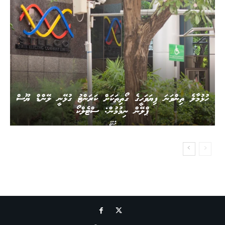
ހުޅުމާލެ ތިންވަނަ ފިޔަވަހީގެ ގޯތިތަކަށް ކަރަންޓު ގުޅޭނީ ލޭންޑް ޔޫސް
ޕްލޭން ނިމުމުން: ސްޓެލްކޯ
ރާއްޖެ