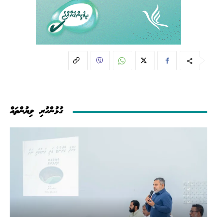
ގުޅުންހުރި ލިޔުންތައް