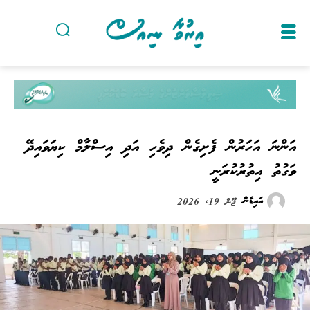
އަންނަ އަހަރުން ފެށިގެން ދިވެހި އަދި އިސްލާމް ކިޔަވައިދޭ
ވަގުތު އިތުރުކުރަނީ
އައިޑެން
ޖޫން 19, 2026