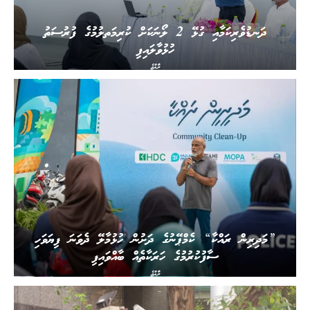
ދަނޑުވެރިކަމާއި ގުޅޭ 2 ލޯނަކަށް ކުރިމަތލުމުގެ ފުރުސަތު
ހުޅުވާލައިފި
ރާއްޖެ
”މަދިރިން ރައްކާ“ ކެމްޕޭނުގެ ދަށުން ހުޅުމާލޭ ދެވަނަ ފިޔަވަހި
ސާފުކުރުމުގެ ހަރަކާތެއް ބާއްވައިފި
ރާއްޖެ