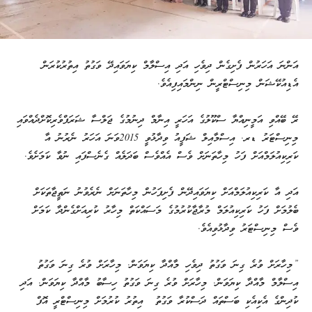
އަންނަ އަހަރުން ފެށިގެން ދިވެހި އަދި އިސްލާމް ކިޔަވައިދޭ ވަގުތު އިތުރުކުރަން
އެޑިއުކޭޝަން މިނިސްޓްރީން ނިންމައިފިއެވެ.
ރޭ ބޭއްވި އަމީނިއްޔާ ސްކޫލުގެ އަހަރީ އިނާމް ދިނުމުގެ ޖަލްސާ ޝަރަފްވެރިކޮށްދެއްވައި
މިނިސްޓަރު ޑރ. އިސްމާއިލް ޝަފީއު ވިދާޅުވީ 2015ވަނަ އަހަރު ނެރުނު އާ
ކަރިކިއުލަމްއަށް ފަހު މިހާތަނަށް ވެސް އެއްވެސް ބަދަލެއް ގެނެސްފައި ނުވާ ކަމަށެވެ.
އަދި އާ ކަރިކިއުލަމްއަށް ކިޔަވައިދޭން ފެށިފަހުން މިހާތަނަށް ނެރެވުނު ނަތީޖާތަކަށް
ބެލުމަށް ފަހު ކަރިކިއުލަމް މުރާޖާކުރުމުގެ މަސައްކަތް މިހާރު ކުރިއަށްގެންދާ ކަމަށް
ވެސް މިނިސްޓަރު ވިދާޅުވިއެވެ.
”މިހާރަށް ވުރެ ގިނަ ވަގުތު ދިވެހި މާއްދާ ކިޔަވަން. މިހާރަށް ވުރެ ގިނަ ވަގުތު
އިސްލާމް މާއްދާ ކިޔަވަން. މިހާރަށް ވުރެ ގިނަ ވަގުތު ހިސާބު މާއްދާ ކިޔަވަން. އަދި
ކުދިންގެ އެކިއެކި ބަސްތައް ދަސްކުރާ ވަގުތު އިތުރު ކުރުމަށް މިނިސްޓްރީ އޮފް