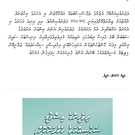
ފަތުރުވެރިކަމާބެހޭ ވުޒާރާގެ ތަފާސްހިސާބުތައް ދައްކާގޮތުން، މި އަހަރުގެ މިހާތަނަށް
ރާއްޖެއަށް ޒިޔާރަތްކޮށްފައިވަނީ 994,901 ފަތުރުވެރިންނެވެ. މިއީ މިދިޔަ އަހަރުގެ މި
މުއްދަތާ އަޅާބަލާއިރު ދަށް އަދަދެކެވެ. ފަތުރުވެރިން އަންނަ މިންވަރު މަދުވުމުގެ
ސަބަބުން ބޭރު ފައިސާ ލިބުމުގައި ދަތިތަކެއް ކުރިމަތިވެފައިވާއިރު، މިނިސްޓަރު ސަޢީދު
ވިދާޅުވީ މިފަދަ ގޮންޖެހުންތަކުން އަރައިގަނެވޭނީ އިޤުތިޞާދީ ސިޔާސަތުތައް ޒަމާނީކޮށް،
ޑިޖިޓަލް ވަސީލަތްތަކުގެ ބޭނުން އެންމެ ފުރިހަމައަށް ހިފައިގެން ކަމަށެވެ.
ވަޒީރު މުޙައްމަދު ސައީދު