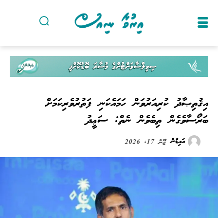
އިޤުތިޞާދު ކުރިއަރުވަން ހަމައެކަނި ފަތުރުވެރިކަމަށް
ބަރޯސާވެގެން ތިބެވެން ނެތް: ސަޢީދު
އައިޑެން
ޖޫން 17, 2026