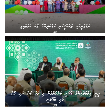
ކުޑަފަރީގައި ތަރައްޤީކުރި ކުޑަކުދިންގެ ޕާކު ހުޅުވައިފި
ރާއްޖެ
ދީނީ ޢިލްމުވެރިންގެ އަހަރީ ބައްދަލުވުން މި މަހު 14 އަދި 15
ގައި ބާއްވަނީ
ރާއްޖެ