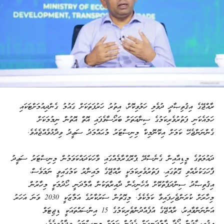
ރާއްޖޭގެ އިޤުތިޞާދީ ދުވެލި ހަލުވިކޮށް، އިތުރު ހަރުފަތަކަށް ގައުމު ގެންދިއުމަށްޓަކައި
ހަމައެކަނި ފަތުރުވެރިކަމުގެ ސިނާއަތަށް ބަރޯސާވެފައި އޮތް އޮތުން ނިމުމަކަށް
ގެންނަންޖެހޭ ކަމަށް އިކޮނޮމިކް މިނިސްޓަރު މުޙައްމަދު ސަޢީދު ވިދާޅުވެއްޖެއެވެ.
ދައުލަތުގެ މީޑިއާއިން ގެނެސްދޭ ޕްރޮގްރާމެއްގައި ވާހަކަދައްކަވަމުން މިނިސްޓަރު ސަޢީދު
ފާހަގަކުރެއްވި ގޮތުގައި، ފަތުރުވެރިކަމަކީ ރާއްޖޭގެ މައިނާރު ކަމުގައިވީ ނަމަވެސް،
އިޤުތިޞާދު ސިންދަފާތުކޮށް އެހެނިހެން ދާއިރާތަކުން އާމްދަނީ ހޯދުމަކީ މިހާރުން
މިހާރަށް ކުރަންޖެހިފައިވާ ކަމެކެވެ. މިގޮތުން ސަރުކާރުގެ އަމާޒަކީ 2030 ވަނަ އަހަރު
އަންނަންވާއިރު، ރާއްޖޭގެ އުފެއްދުންތެރިކަމުގެ 15 އިންސައްތައަކީ ޑިޖިޓަލް
އިޤުތިޞާދުން ހޯދާ އާމްދަނީއަށް ހެދުން ކަމަށް މިނިސްޓަރު ވިދާޅުވިއެވެ.