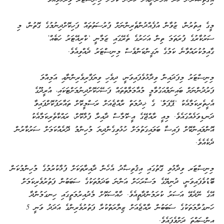
މީގެ އިތުރުން، ޒުވާން އުފެއްދުންތެރިންނަށް ފުރުސަތުތައް ފަހިކޮށްދިނުމުގެ ގޮތުން، މި
ސަރުކާރުގެ ފުރަތަމަ ތިން އަހަރުގެ ތެރޭގައި ޒަމާނީ ’ކްރިއޭޓަރު ހަބެއް‘
ގާއިމުކުރައްވާނެ ކަމުގެ ޔަގީންކަންވެސް މިނިސްޓަރު ދެއްވިއެވެ.
މިނިސްޓަރު މިފަދައިން ވިދާޅުވެފައިވަނީ، ދިވެހި ވިޔަފާރިވެރިންނާއި އަމިއްލަ
ފަރުދުންނަށް ބައިނަލްއަގުވާމީ މުއާމަލާތްތައް ފަސޭހަކޮށްދިނުމަށްޓަކައި، އުރީދޫގެ
އެހީތެރިކަމާއެކު ’ޕޭޕަލް‘ ގެ ޚިދުމަތް ރާއްޖެއަށް ރަސްމީކޮށް ތައާރަފުކޮށްފައިވާ
ދަނޑިވަޅެއްގައެވެ. މިއީ ރާއްޖޭގެ އީ-ކޮމާސް ދާއިރާ ފުޅާކޮށް، ރައްކާތެރިކަމާއެކު
އޮންލައިންކޮށް ފައިސާ ބަލައިގަތުމަށް ހުޅުވިގެންދިޔަ މުހިންމު ދޮރެއްކަމަށް ސަރުކާރުން
ދެކެއެވެ.
މިނިސްޓަރ ވިދާޅުވި ގޮތުގައި އިޤުތިޞާދު އެހެން ދާއިރާތަކަށް ފުޅާކުރުމުގެ މުހިންމުކަން
ބޮޑުވެފައިވަނީ، ދުނިޔޭގެ މަސްރަހަށް އަންނަ ބަދަލުތަކުގެ ސަބަބުން ފަތުރުވެރިކަމަށް
އޭގެ ނޭދެވޭ އަސަރު ކުރަމުންދާތީއެވެ. ހާއްސަކޮށް މެދުއިރުމަތީގައި ހިނގަމުންދާ
ހަނގުރާމަތަކުގެ ސަބަބުން ރާއްޖެއަށް ޒިޔާރަތްކުރާ ފަތުރުވެރިންގެ އަދަދު ވަނީ 5
އިންސައްތަ ދަށްވެފައެވެ.