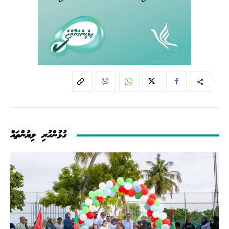
ގުޅުންހުރި ލިޔުންތައް