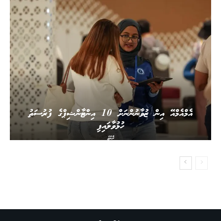
އެމްއެމްއޭ އިން ޒުވާނުންނަށް 10 އިންޓާންޝިޕްގެ ފުރުސަތު
ހުޅުވާލައިފި
ރާއްޖެ