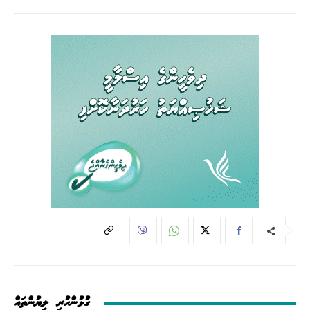
ގުޅުންހުރި ލިޔުންތައް