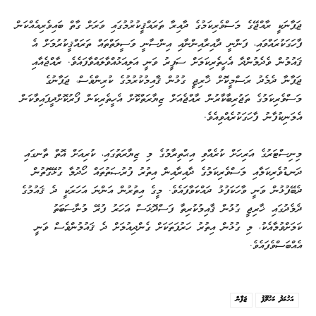
ޖަޕާނަކީ ރާއްޖޭގެ މަސްވެރިކަމުގެ ދާއިރާ ތަރައްޤީކުރުމުގައި ވަރަށް ގާތް ބައިވެރިއެއްކަން
ފާހަގަކުރައްވައި، ފަންނީ ދާއިރާއިންނާއި އިންސާނީ ވަސީލަތްތައް ތަރައްޤީކުރުމަށް އެ
ޤައުމުން ވެދެމުންދާ އެހީތެރިކަމަށް ސަފީރު ވަނީ އަލިއަޅުއްވާލައްވާފައެވެ. ރާއްޖެއާއި
ޖަޕާނާ ދެމެދު ރަސްމީކޮށް ޚާރިޖީ ގުޅުން ޤާއިމުކުރުމުގެ ކުރިންވެސް، ޖަޕާނުގެ
މަސްވެރިކަމުގެ ތަޖުރިބާކާރުން ރާއްޖެއަށް ޒިޔާރަތްކޮށް އެހީތެރިކަން ފޯރުކޮށްދީފައިވާކަން
އެމަނިކުފާނު ފާހަގަކުރެއްވިއެވެ.
މިނިސްޓަރުގެ އަރިހަށް ކުރެއްވި އިޙްތިރާމުގެ މި ޒިޔާރަތުގައި، ކުރިއަށް އޮތް ތާނގައި
ދަނޑުވެރިކަމާއި މަސްވެރިކަމުގެ ދާއިރާއިން އިތުރު ފުރުޞަތުތައް ހޯދުމާ ގުޅޭގޮތުން
ދެބޭފުޅުން ވަނީ ވާހަކަފުޅު ދައްކަވާފައެވެ. މީގެ އިތުރުން އަންނަ އަހަރަކީ ދެ ޤައުމުގެ
ދެމެދުގައި ޚާރިޖީ ގުޅުން ޤާއިމުކުރިތާ ފަސްދޮޅަސް އަހަރު ފުރޭ މުނާސަބަތު
ކަމަށްވުމާއެކު، މި ގުޅުން އިތުރު ހަރުފަތަކަށް ގެންދިއުމަށް ދެ ޤައުމުންވެސް ވަނީ
އެއްބަސްވެފައެވެ.
އަހުމަދު މަހުލޫފު
ޖަޕާން