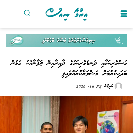
މަސްވެރިކަމާއި ދަނޑުވެރިކަމުގެ ދާއިރާއިން ޖަޕާނާއެކު ގުޅުން
ބަދަހިކުރުމަށް މަޝްވަރާކުރައްވައިފި
އައިޑެން
ޖޫން 16, 2026