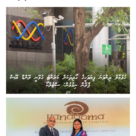
ހުޅުމާލެ ތިންވަނަ ފިޔަވަހީގެ ގޯތިތަކަށް ކަރަންޓު ގުޅޭނީ ލޭންޑް ޔޫސް
ޕްލޭން ނިމުމުން: ސްޓެލްކޯ
ރާއްޖެ