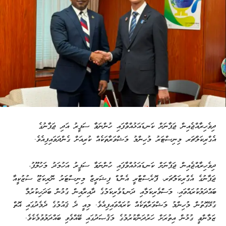
ދިވެހިރާއްޖެއިން ޖަޕާނަށް ކަނޑައަޅުއްވާފައި ހުންނަވާ ސަފީރު އަދި ޖަޕާނުގެ
އެގްރިކަލްޗަރ މިނިސްޓަރު މުހިންމު މަޝްވަރާތަކެއް ކުރިއަށް ގެންދަވައިފިއެވެ.
ދިވެހިރާއްޖެއިން ޖަޕާނަށް ކަނޑައަޅުއްވާފައި ހުންނަވާ ސަފީރު އަހުމަދު މަހުލޫފު،
ޖަޕާނުގެ އެގްރިކަލްޗަރ، ފޮރެސްޓްރީ އެންޑް ފިޝަރީޒް މިނިސްޓަރު ނޮރިކަޒޫ ސުޒުކީއާ
ބައްދަލުކުރައްވައި، މަސްވެރިކަމާއި ދަނޑުވެރިކަމުގެ ދާއިރާއިން ގުޅުން ބަދަހިކުރުމާ
ގުޅޭގޮތުން މުހިންމު މަޝްވަރާތަކެއް ކުރައްވައިފިއެވެ. މިއީ ދެ ޤައުމުގެ ދެމެދުގައި އޮތް
ޒަމާންވީ ގުޅުން އިތުރަށް ހަރުދަނާކުރުމުގެ މަޤުޞަދުގައި ބޭއްވެވި ބައްދަލުވުމެކެވެ.