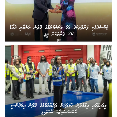
ޓެކްސްދެއްކި ފަރާތްތަކުގެ އަގު ވަޒަންކުރުމުގެ ގޮތުން ރަންލާރި އެވޯޑް
20 ފަރާތަކަށް ދީފި
ރާއްޖެ
ވީއައިއޭގައި ދިމާވެދާނެ ހާލަތަކަށް ތައްޔާރުވުމުގެ ގޮތުން އިމަޖެންސީ
އެކްސަސައިޒެއް ބާއްވައިފި