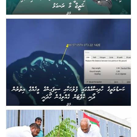
ނަތީޖާ މާ ރަނގަޅު
ރާއްޖެ
ކަނޑުމަތީގެ ހާދިސާއެއްގައި ފުލުހަކާއި ސިފައިންގެ މީހެއްގެ އިތުރުން
ދޯނި ކެޕްޓަން ގެއްލިގެން ހޯދަނީ
ރާއްޖެ