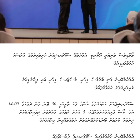
މޯލްޑިވްސް މަނިޓަރީ އޮޓޯރިޓީ، އެމްއެމްއޭ ސްކޮލަރޝިޕަށް ކުރިމަތިލުމުގެ ފުރުސަތު
ހުޅުވާލައިފިއެވެ.
އެމްއެމްއޭއިން ވަނީ ބެޗްލާސް ޑިގްރީ، މާސްޓަރސް ޑިގްރީ އަދި ޕީއެޗްޑީއަށް
ކުރިމަތިލުމަށް ހުޅުވާލާފައެވެ.
ސްކޮލަރޝިޕްއަށް ހުށައެޅުމުގެ އެންމެ ފަހު ތާރީހަކީ 30 ޖޫން ވަނަ ދުވަހުގެ 14:00
އެވެ. ކޯސް ފުރިހަމަކުރުމަށްފަހު، 5 އަހަރު ދުވަހުގެ މުއްދަތަށް ދިވެހިރާއްޖެއަށް
ޚިދުމަތް ކުރުމަށް ބޮންޑުކުރެވޭނެކަމަށް އެމްއެމްއޭއިން ވިދާޅުވެއެވެ.
އެމްއެމްއޭއިން ހުޅުވާލާފައިވާ ސްކޮޕަރޝިޕް ފުރުސަތުތައް: