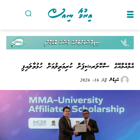
އެމްއެމްއޭގެ ސްކޮލަރޝިޕަށް ކުރިމަތިލުމަށް ހުޅުވާލައިފި
އައިޑެން
ޖޫން 16, 2026