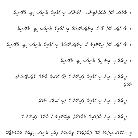
* ބެޗްލަރ އޮފް އެކައުންޓިންގ، ސެލަންގޯރ އިސްލާމިކް ޔުނިވަރސިޓީ، މެލޭޝިޔާ
* މާސްޓަރ އޮފް ލޯސް، އިންޓަރނޭޝަލް އިސްލާމިކް ޔުނިވަރސިޓީ، މެލޭޝިޔާ
* މާސްޓަރ އޮފް އިކޮނޮމިކްސް، އިންޓަރނޭޝަލް އިސްލާމިކް ޔުނިވަރސިޓީ، މެލޭޝިޔާ
* ޕީ.އެޗް.ޑީ، އިންސީފް ޔުނިވަރސިޓީ، މެލޭޝިޔާ
– ޕީ.އެޗް.ޑީ. އިން އިސްލާމިކް ފައިނޭންސް (ކޯސްވަރކް އެންޑް ޑެޒަރޓޭޝަން)،
ނުވަތަ
– ޕީ.އެޗް.ޑީ. އިން އިސްލާމިކް ފައިނޭންސް (ރިސަރޗް)، ނުވަތަ
– ޕީ.އެޗް.ޑީ. އިން އެޕްލައިޑް މުއާމަލާތު (އިކޮނޮމިކްސް އެންޑް ފައިނޭންސް)
މި ސްކޮލަރޝިޕްއަށް ހޮވޭ ފަރާތްތަކަށް ޓިއުޝަން ފީއާއި ޔުނިވަރސިޓީއަށް ދައްކަންޖެހޭ