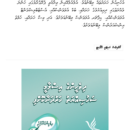
އެހެނިހެން ޚަރަދުތައް ލިބޭނެއެވެ. އެމްއެމްއޭއިން ވިދާޅުވީ ޕްރޮގްރާމުގައި ހުންނަ
މުއްދަތުގައި ދިރިއުޅުމުގެ ޚަރަދާއި، ބުކް އެލަވަންސްއާއި، އެސްޓެބްލިޝްމަންޓް
އެލަވަންސްއާއި، ޑިޕާޗަރ އެލަވަންސް ލިބޭނެކަމަށެވެ. އަދި ވިސާ ޚަރަދާއި، ހެލްތު
އިންޝުއަރެންސް ލިބޭނެކަމަށެވެ.
މޯލްޑިވްސް މަނިޓަރީ އޮތޯރިޓީ