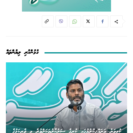
ގުޅުންހުރި ލިޔުންތައް
ކުޅިވަރު ތަރައްޤީކުރުމުގައި ކުރީގެ ސަރުކާރުތަކަށްވުރެ މި ވެރިކަމުގެ