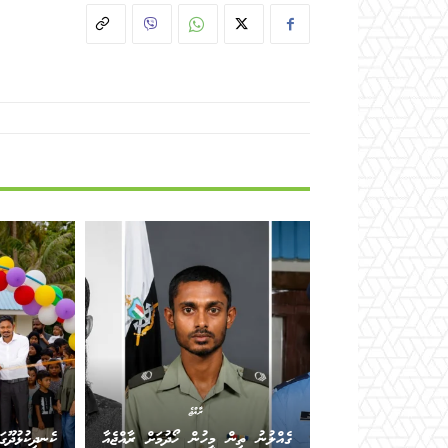
ރާއްޖެ
ގެއްލުނު ތިން މީހުން ހޯދުމަށް ރާއްޖެއާ
ކެނދިކުޅުދޫގަ