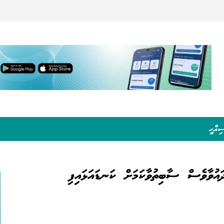
ިއްހީ