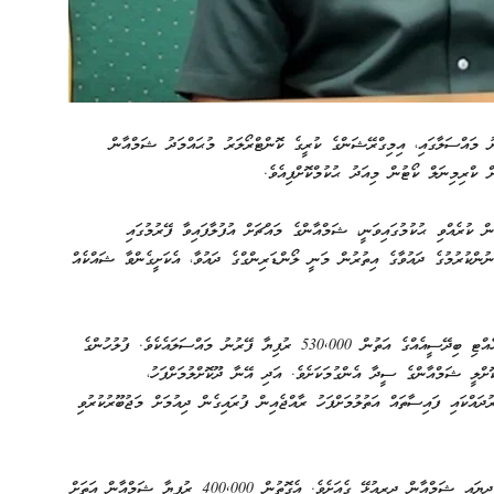
ު މައްސަލާގައި، އިމިގްރޭޝަންގެ ކުރީގެ ކޮންޓްރޯލަރު މުޙައްމަދު ޝަމްއާން
 ކްރިމިނަލް ކޯޓުން މިއަދު ޙުކުމްކޮށްފިއެވެ.
 ކުރެއްވި ޙުކުމުގައިވަނީ، ޝަމްއާންގެ މައްޗަށް އުފުލާފައިވާ ފޭރުމުގައި
ނުންކުރުމުގެ ދައުވާގެ އިތުރުން މަނީ ލޯންޑަރިންގްގެ ދައުވާ، އެކަށީގެންވާ ޝައްކެއް
މި މައްސަލައަކީ އިމިގްރޭޝަނުން ހިންގި ރެއިޑެއްގެ ތެރެއިން ހިފެހެއްޓި ބިދޭސީއެއްގެ އަތުން 530,000 ރުފިޔާ ފޭރުނު މައްސަލައެކެވެ. ފުލުހުންގެ
ށްލީ ޝަމްއާންގެ ސީދާ އެންގުމަކަށެވެ. އަދި އޭނާ ދޫކޮށްލުމަށްފަހު،
ައްކައި ފައިސާތައް އަތުލުމަށްފަހު ރާއްޖެއިން ފުރައިގެން ދިއުމަށް މަޖުބޫރުކުރުވި
ޝަރީއަތުގައި ހާމަވި ގޮތުގައި، އެ ފައިސާ ހިފައިގެން މުވައްޒަފުން ދިޔައީ ޝަމްއާން ދިރިއުޅޭ ގެއަށެވެ. އެގޮތުން 400,000 ރުފިޔާ ޝަމްއާން އަތަށް