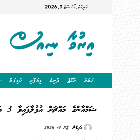
އާދިއްތަ, އޯގަސްޓް 9, 2026
ހަބަރު
ރާއްޖެ
ދުނިޔެ
ވިޔަފާރި
ކުޅިވަރު
ސ
ޝަމްއާންގެ މައްޗަށް އުފުލާފައިވާ 3 ދައުވާވެސް ސާބިތުވާކަމަށް ކަނޑައަޅައިފި
އައިޑެން
ޖޫން 9, 2026