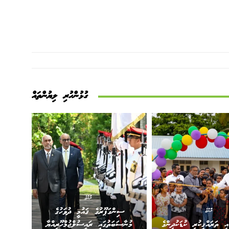
ގުޅުންހުރި ލިޔުންތައް
ރާއްޖެ
ސިންގަޕޫރުގެ ޤައުމީ ދުވަހުގެ
ރާއްޖެ
އި ތަރައްޤީކުރި ކުޑަކުދިންގެ
މުނާސަބަތުގައި ރައީސުލްޖުމްހޫރިއްޔާ