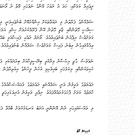
ދީފައިވާ ކަމަށާއި، ހަމަ އެ ދުވަހު އޭނާގެ ނަމުގައި އޮތް ދެ ލޯނަކަށ
ޝަމްއާންގެ ފަރާތުން މި ދައުވާތަކަށް އިންކާރުކޮށް ބުނެފައިވަނީ، މ
ސިޔާސީ ގޮތުންނާއި ޒާތީ ގޮތުން އޭނާ ފްރޭމްކުރުމަށް ހިންގި އަމަލެ
ވިއްކާލައިގެން ލިބުނު ފައިސާ ކަމަށްވެސް ޝަމްއާން ބުނެފައިވެއެވެ.
ނަމަވެސް، ގާޒީ އިޙްސާން ވިދާޅުވީ ބިދޭސީމީހާއަށް ބިރުދައްކައި ފ
ހެކިތަކުންނާއި މިކަމުގައި ބައިވެރިވި އެހެން މީހުންގެ އިއުތިރާފުން ސ
ދައުލަތުގެ ވަކީލުން ވަނީ ޝަމްއާނަކީ ދައުލަތުގެ މުއައްސަސާއެއްގެ 
ހާލަތެއް ކަމަށް ފާހަގަކުރައްވާފައެވެ. ދިފާއީ ވަކީލުން އެދިވަޑައިގަތީ
މި މައްސަލައިގައި ދެން އޮންނާނީ އަދަބު ކަނޑައެޅުމަށް ބާއްވާ ފަހު
ކްރިމިނަލް ކޯޓު