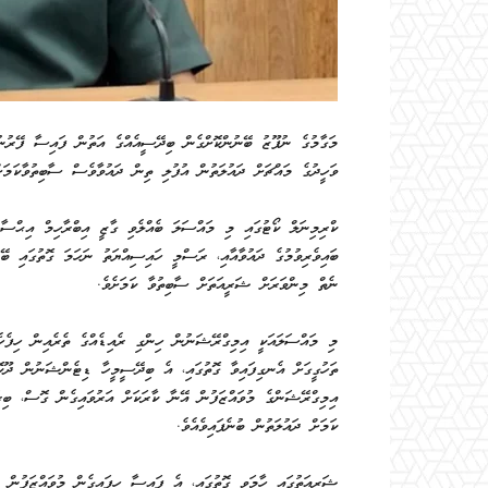
މަގާމުގެ ނުފޫޒު ބޭނުންކޮށްގެން ބިދޭސީއެއްގެ އަތުން ފައިސާ ފޭރުނ
ވަހީދުގެ މައްޗަށް ދައުލަތުން އުފުލި ތިން ދައުވާވެސް ސާބިތުވާކަމަށް
ކްރިމިނަލް ކޯޓުގައި މި މައްސަލަ ބެއްލެވި ގާޒީ އިބްރާހިމް އިޙްސާން
ބައިވެރިވުމުގެ ދައުވާއާއި، ރަސްމީ ހައިސިއްޔަތު ނަހަމަ ގޮތުގައި ބޭ
ނެތް މިންވަރަށް ޝަރީއަތަށް ސާބިތުވާ ކަމަށެވެ.
ތަހުގީގަށް އެނގިފައިވާ ގޮތުގައި، އެ ބިދޭސީމީހާ ޑިޓެންޝަނުން ދޫކޮ
އިމިގްރޭޝަންގެ މުވައްޒަފުން އޭނާ ކާރަކަށް އަރުވައިގެން ގޮސް، ބިރުދ
ކަމަށް ދައުލަތުން ބުނެފައިވެއެވެ.