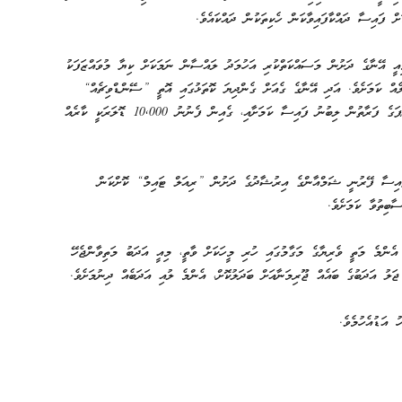
ް ފައިސާ ދައްކާފައިވާކަން ހެކިތަކުން ދައްކައެވެ.
ިއީ އޭނާގެ ދަށުން މަސައްކަތްކުރި އަހުމަދު ލައްސާން ނަމަކަށް ކިޔާ މުވައްޒަފަކު
އް ކަމަށެވެ. އަދި އޭނާގެ ގެއަށް ގެންދިޔަ ކޮތަޅުގައި އޮތީ ”ސޭންޑްވިޗެއް“
ކަމަށްވެސް ދިފާއުން ބުނެފައިވެއެވެ. ލޯނަށް ދެއްކި ފައިސާއަކީ ބައްޕަގެ ފަރާތުން ލިބުނު ފައިސާ ކަމަށާއި، ގެއިން ފެނުނު 10,000 ޑޮލަރަކީ ކާރެއް
ައިސާ ފޭރުނީ ޝަމްއާންގެ އިރުޝާދުގެ ދަށުން ”ރިއަލް ޓައިމް“ ކޮށްކަން
ާބިތުވާ ކަމަށެވެ.
އެންމެ މަތީ ވެރިޔާގެ މަގާމުގައި ހުރި މީހަކަށް ވާތީ، މިއީ އަދަބު މަތިވާންޖެހޭ
 ޖަލު އަދަބުގެ ބައެއް ޖޫރިމަނާއަށް ބަދަލުކޮށް، އެންމެ ލުއި އަދަބެއް ދިނުމަށެވެ.
 އަޑުއެހުމެވެ.