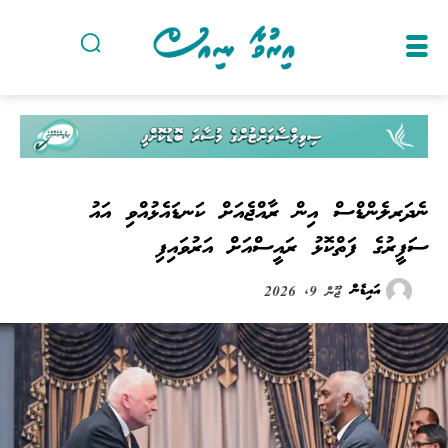
ނެދަރލެންޑްސް އިން ރާއްޖެއަށް ކަނޑައެޅުއްވި އައު
ސަފީރުގެ ފަތްކޮޅު ރައީސްއަށް އަރުވައިފި
އައިޑެން
ޖޫން 9, 2026