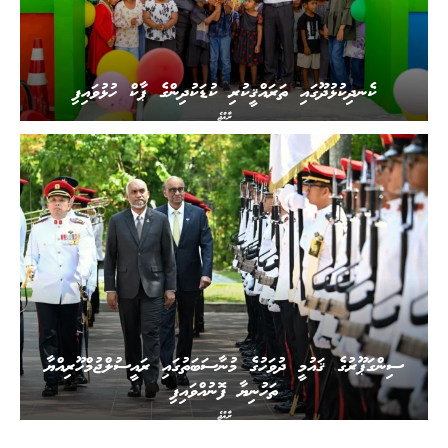
ކެނދިކުޅުދޫގައި ތަރައްޤީކުރި ކުޑަކުދިންގެ ޕާކް ހުޅުވައިފި
ރާއްޖެ
ސިންގަޕޫރުގެ ޤައުމީ ދުވަހުގެ މުނާސަބަތުގައި ރައީސުލްޖުމްހޫރިއްޔާ
ތަހުނިޔާ ފޮނުއްވައިފި
ރާއްޖެ