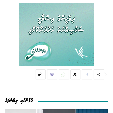
ގުޅުންހުރި ލިޔުންތައް