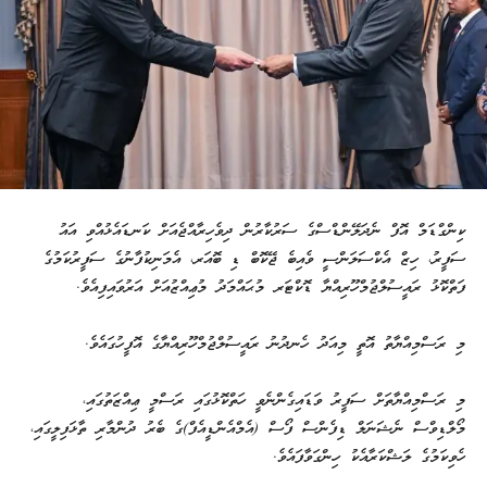
ކިންގްޑަމް އޮފް ނެދަލޭންޑްސްގެ ސަރުކާރުން ދިވެހިރާއްޖެއަށް ކަނޑައެޅުއްވި އައު
ސަފީރު، ހިޒް އެކްސަލަންސީ ވެއިބެ ޖޭކޮބް ޑި ބޮއަރ، އެމަނިކުފާނުގެ ސަފީރުކަމުގެ
ފަތްކޮޅު ރައީސުލްޖުމްހޫރިއްޔާ ޑޮކްޓަރ މުޙައްމަދު މުޢިއްޒުއަށް އަރުވައިފިއެވެ.
މި ރަސްމިއްޔާތު އޮތީ މިއަދު ހެނދުނު ރައީސުލްޖުމްހޫރިއްޔާގެ އޮފީހުގައެވެ.
މި ރަސްމިއްޔާތަށް ސަފީރު ވަޑައިގެންނެވީ ހަތްކޮޅުގައި ރަސްމީ ޢިއްޒަތުގައި،
މޯލްޑިވްސް ނެޝަނަލް ޑިފެންސް ފޯސް (އެމްއެންޑީއެފް)ގެ ބެރު ދުންމާރި ތާޅަފިލީގައި،
ހެވިކަމުގެ ލަޝްކަރާއެކު ހިންގަވާފައެވެ.