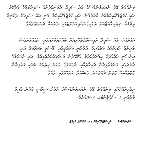
ކިންގްޑަމް އޮފް ނެދަރލެންޑްސްގެ އައު ސަފީރު، އެމަނިކުފާނުގެ ސަފީރުކަމުގެ ފަތްކޮޅު
ރައީސުލްޖުމްހޫރިއްޔާއަށް އެރުވުމުން، ރައީސުލްޖުމްހޫރިއްޔާ ވަނީ އައު ސަފީރަށް ތަހުނިޔާ
ވިދާޅުވެ، ދިވެހިރާއްޖެއަށް ވަޑައިގެންނެވިކަމަށްޓަކައި މަރުޙަބާ ދަންނަވާފައެވެ.
އެއަށްފަހު، އައު ސަފީރާ ރައީސުލްޖުމްހޫރިއްޔާ ބައްދަލުކުރައްވައި، ދެގައުމަށްވެސް
މުހިންމު ދާއިރާތައް ކަމުގައިވާ، އުމްރާނީ ތަރައްޤީއާއި، މޫސުމީ ބަދަލުތައް އަދި
އިންސާނީ ޙައްގުތައް ހިމާޔަތްކުރުމާ ގުޅޭގޮތުން މަޝްވަރާކުރެއްވިއެވެ. އަދި ދެގައުމުގެ
ދެމެދުގައި ވުނަކުރެވިދާނެ ދާއިރާތަކާއި، ދެގައުމުގެ ގުޅުން އިތުރަށް ބަދަހި ކުރެވިދާނެ
ގޮތްތަކާބެހޭ ގޮތުން ދެބޭފުޅުން މަޝްވަރާ ކުރައްވާފައި ވެއެވެ.
ދިވެހިރާއްޖެއާއި ކިންގްޑަމް އޮފް ނެދަރލެންޑްސްއާ ދެމެދު ސިޔާސީ ގުޅުން ގާއިމު
ކުރެވުނީ 3 ސެޕްޓެންބަރ 1979ގައެވެ.
ނެދަރލެންޑްސް
ރައީސުލްޖުމްހޫރިއްޔާ ޑރ. މުޙައްމަދު މުޢިއްޒު