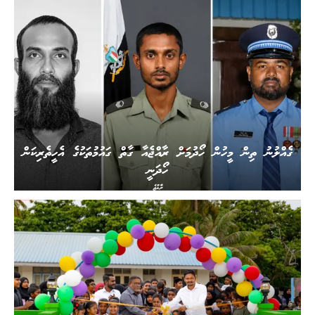
ގެއްލުނު ތިން މީހުން ހޯދުމަށް ރާއްޖެއާ ގާތް ގައުމުތަކުގެ އެހީތެރިކަން
ހޯދަނީ
ރާއްޖެ