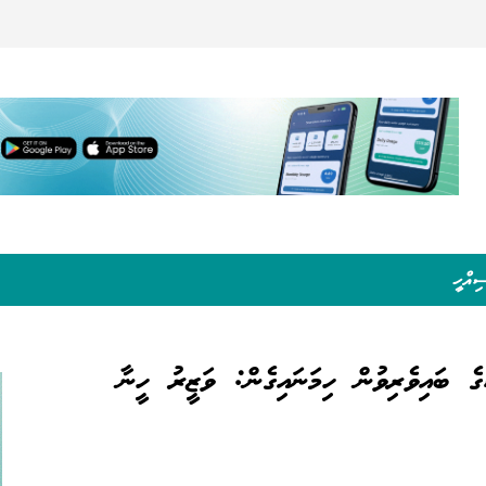
ިއްހީ
ގެ ބައިވެރިވުން ހިމަނައިގެން: ވަޒީރު ހީނާ