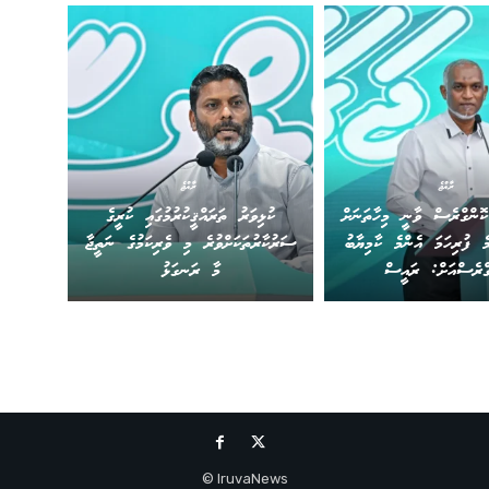
ރާއްޖެ
ރާއްޖެ
ޮންގްރެސް ވާނީ މިހާތަނަށް
ކުޅިވަރު ތަރައްޤީކުރުމުގައި ކުރީގެ
ެ ފުރިހަމަ އެންމެ ކާމިޔާބު
ސަރުކާރުތަކަށްވުރެ މި ވެރިކަމުގެ ނަތީޖާ
ގްރެސްއަށް: ރައީސް
މާ ރަނގަޅު
IruvaNews ©