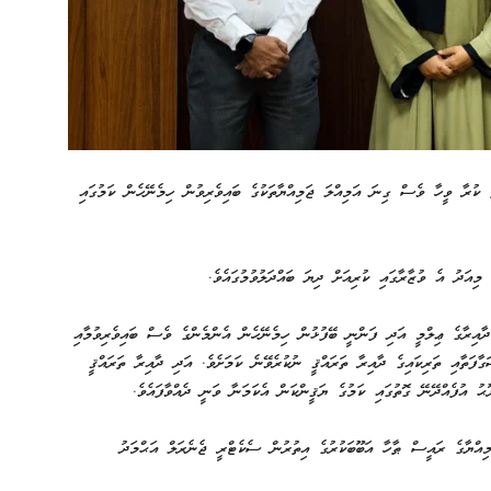
ް ކުރާ ވީހާ ވެސް ގިނަ އަމިއްލަ ޖަމިއްޔާތަކުގެ ބައިވެރިވުން ހިމެނޭހެން ކަމުގައި
ިއަދު އެ ވުޒާރާގައި ކުރިއަށް ދިޔަ ބައްދަލުވުމުގައެވެ.
ދާއިރާގެ ޢިލްމީ އަދި ފަންނީ ބޭފުޅުން ހިމެނޭހެން އެންމެންގެ ވެސް ބައިވެރިވުމާއި
ފަތާއި ތަރިކައިގެ ދާއިރާ ތަރައްޤީ ނުކުރެވޭނެ ކަމަށެވެ. އަދި ދާއިރާ ތަރައްޤީ
ޙު އުފެއްދޭނޭ ގޮތުގައި ކަމުގެ ޔަޤީންކަން އެކަމަނާ ވަނީ ދެއްވާފައެވެ.
ޖަމިއްޔާގެ ރައީސް ޠާހާ އަބޫބަކުރުގެ އިތުރުން ސެކެޓްރީ ޖެނެރަލް އަޙްމަދު