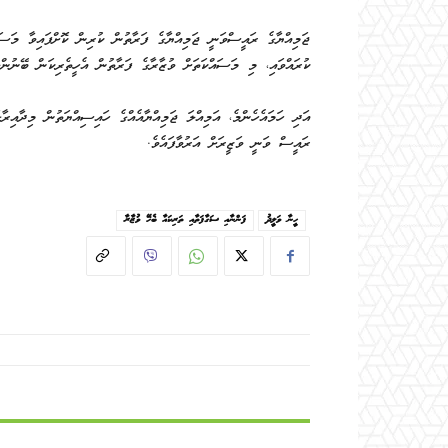
ޖަމިއްޔާގެ ރައީސްވަނީ ޖަމިއްޔާގެ ފަރާތުން ކުރިން ކޮށްފައިވާ މަސައ
ކުރައްވައި، މި މަސައްކަތަށް ވުޒާރާގެ ފަރާތުން އެހީތެރިކަން ބޭނުންވ
އަދި ހަމައެހެންމެ، އަމިއްލަ ޖަމިއްޔާއެއްގެ ހައިސިއްޔަތުން މިދާއިރާ
ރައީސް ވަނީ ވަޒީރަށް އަރުވާފައެވެ.
ހީނާ ވަލީދު
ފަންނާއި ސަގާފަތާއި ތަރިކައާ ބެހޭ ވުޒާރާ