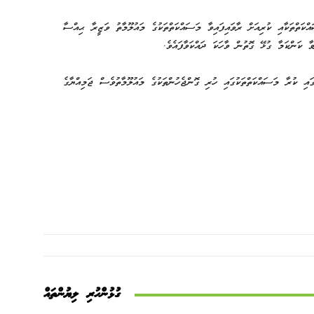
ްކަތްތަކާއި ކުރިއަށް ރާވައިފައިވާ މަސައްކަތްތަކުގެ މައުލޫމާތު ވަޒީރާ ޙިއްސާ
ާ ކަންކަމާ ގުޅޭ ގޮތުން ވާހަކަ ދައްކަވާފައެވެ.
ގައި ކުރާ މަސައްކަތްތަކުގައި ހުރި ގޮންޖެހުންތަކުގެ މައުލޫމާތުވެސް ޖަމިއްޔާގެ
ގުޅުންހުރި ލިޔުންތައް