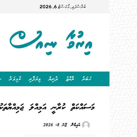
ބުރާސްފަތި, އޯގަސްޓް 6, 2026
ހަބަރު
ރާއްޖެ
ދުނިޔެ
ވިޔަފާރި
ކުޅިވަރު
ސ
މަސައްކަތް ކުރާނީ އަމިއްލަ ޖަމިއްޔާތަކު
އައިޑެން
ޖޫން 8, 2026