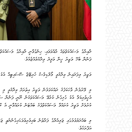
ދާއިރާގެ މަސައްކަތްތައް ރާއްވަވައި، ހިންގެވާނީ ދާއިރާގެ މަސައްކަތ
ފަންނާ ބެހޭ ވަޒީރު ހީނާ ވަލީދު ވިދާޅުވެއްޖެއެވެ.
ވަޒީރު މިފަދައިން ވިދާޅުވީ މޯލްޑިވްސް ހެރިޓޭޖް ސޮސައިޓީއާ އެކު މ
މި މޭރުމުން ވާހަކަފުޅު ދައްކަވަމުން ވަޒީރު އިތުރަށް ވިދާޅުވީ މި 
އެހީތެރިކަމާ އެކު ގުޅިގެން ކުރެވޭ މަސައްކަތަކުން ނޫނީ ފަންނާ ސަގާ
ކުރުމަށް ވަޒީރު ކުރައްވާ މަސައްކަތްޕުޅު ބައްޓަން ކުރައްވާނީ އެ ރޫ
މި ބައްދަލުވުމުގައި ޖަމިއްޔާގެ ފަރާތުން ބައިވެރިވެވަޑައިގެންނެވީ 
އަފްރަހެވެ.