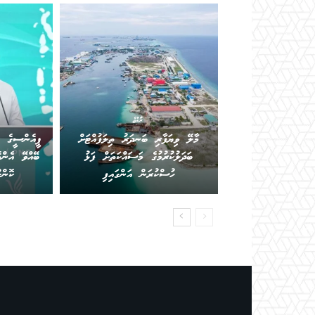
ރާއްޖެ
މާލޭ ވިޔަފާރި ބަނދަރު ތިލަފުއްޓަށް
ޕީއެންސީގެ ކ
ބަދަލުކުރުމުގެ މަސައްކަތަށް ފަޅު
ބޭއްވޭ އެންމ
ހުސްކުރަން އަންގައިފި
ކޮން