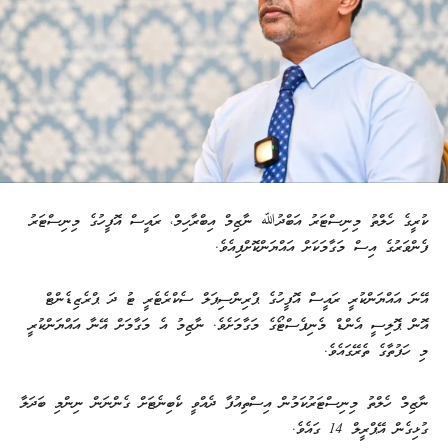
ކުރީގެ ހެލްތު މިނިސްޓަރު އަބްދުﷲ ނާޒިމް އިބްރާހިމް، ރައީސް އޮފީހުގެ މިނިސްޓަރު
ފެންވަރުގެ އިސް މަގާމަކަށް އައްޔަންކޮށްފިއެވެ.
އޭނަ އައްޔަންކުރީ ރައީސް އޮފީހުގެ ޕްރިންސިޕަލް ސެކްރެޓެރީ ޓު ދަ ޕްރެޒިޑެންޓް
އޮން ޕޮލިސީ އެންޑް މެނިފެސްޓޯގެ މަގާމަށެވެ. ނާޒިމު އެ މަގާމަށް އޭނާ އައްޔަންކުރީ
މި ހަފުތާގެ ތެރޭގައެވެ.
ނާޒިމް ހެލްތު މިނިސްޓަރުކަމުން އިސްތިއުފާ ދެއްވީ ކެބިނެޓަށް ގެންނަން ނިންމި ބަދަލާ
ގުޅިގެން އޭޕްރީލް 14 ގައެވެ.