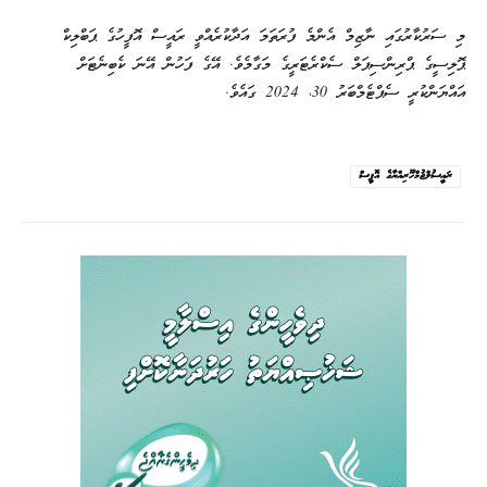
މި ސަރުކާރުގައި ނާޒިމް އެންމެ ފުރަތަމަ އަދާކުރެއްވީ ރައީސް އޮފީހުގެ ޕަބްލިކް
ޕޮލިސީގެ ޕްރިންސިޕަލް ސެކްރެޓަރީގެ މަގާމެވެ. އޭގެ ފަހުން އޭނަ ކެބިނެޓަށް
އައްޔަންކުރީ ސެޕްޓެމްބަރު 30، 2024 ގައެވެ.
ރައީސުލްޖުމްހޫރިއްޔާގެ އޮފީސް