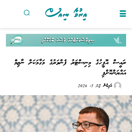
ރައީސް އޮފީހުގެ މިނިސްޓަރު ފެންވަރުގެ މަގާމަކަށް ނާޒިމް
އައްޔަންކޮށްފި
އައިޑެން
ޖޫން 5, 2026