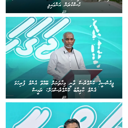
ހުސްކުރަން އަންގައިފި
ރާއްޖެ
ޕީއެންސީގެ ކޮންގްރެސް ވާނީ މިހާތަނަށް ބޭއްވޭ އެންމެ ފުރިހަމަ
އެންމެ ކާމިޔާބު ކޮންގްރެސްއަށް: ރައީސް
ރާއްޖެ