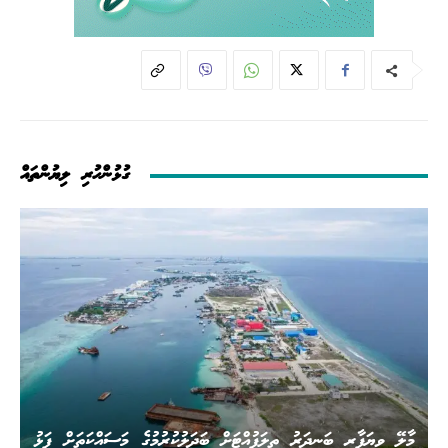
ގުޅުންހުރި ލިޔުންތައް
މާލޭ ވިޔަފާރި ބަނދަރު ތިލަފުއްޓަށް ބަދަލުކުރުމުގެ މަސައްކަތަށް ފަޅު