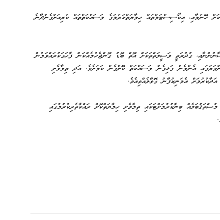
ކަށް ހޭނުމާއި، އިކޯސިސްޓަމްތައް ހިމާޔަތްކުރުމުގެ މަސައްކަތްތައް ކުރިއަށްގެންދާނެ
ާނުންނާއި، ގުދުރަތީ ވަސީލަތްތަކަށް އޮތް ބޮޑު ގޮންޖެހުމެއްކަން ފާހަގަކުރައްވަމުން
ްވަރުގައި އެންމެން ގުޅިގެން މަސައްކަތް ކޮށްގެން ކަމަށެވެ. އަދި ތިމާވެށި
އަދާކުރުމަށް އެމަނިކުފާނު ގޮވާލެއްވިއެވެ.
ސްތަޤުބަލެއް ބިނާކުރުމަށްޓަކައި ތިމާވެށި ހިމާޔަތްކޮށް ރައްކާތެރިކުރުމުގައި
.