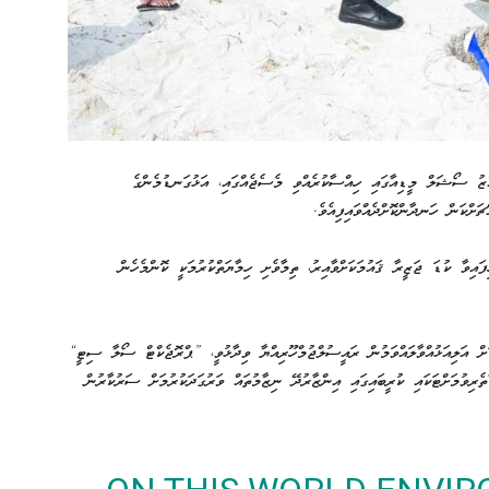
ޒު ސޯޝަލް މީޑިއާގައި ހިއްސާކުރެއްވި މެސެޖެއްގައި، އަޅުގަނޑުމެންގެ
ަށްކަން ހަނދާންކޮށްދެއްވައިފިއެވެ.
ފައިވާ ކުޑަ ޖަޒީރާ ޤައުމަކަށްވާއިރު، ތިމާވެށި ހިމާޔަތްކުރުމަކީ ކޮންމެހެން
ށް އަލިއަޅުއްވާލައްވަމުން ރައީސުލްޖުމްހޫރިއްޔާ ވިދާޅުވީ، ”ޕްރޮޖެކްޓް ސޯލާ ސިޓީ“
ެރިވުމަށްޓަކައި ކުރީބައިގައި އިންޒާރުދޭ ނިޒާމުތައް ވަރުގަދަކުރުމަށް ސަރުކާރުން