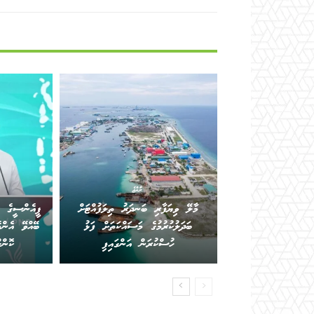
ރާއްޖެ
މާލޭ ވިޔަފާރި ބަނދަރު ތިލަފުއްޓަށް
ޕީއެންސީގެ ކ
ބަދަލުކުރުމުގެ މަސައްކަތަށް ފަޅު
ބޭއްވޭ އެންމ
ހުސްކުރަން އަންގައިފި
ކޮން