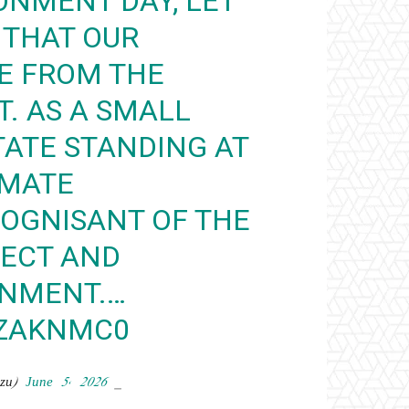
ONMENT DAY, LET
 THAT OUR
LE FROM THE
. AS A SMALL
TATE STANDING AT
IMATE
COGNISANT OF THE
TECT AND
ONMENT.…
ZZAKNMC0
June 5, 2026
— Dr Mohamed Muizzu (@MMuizzu)