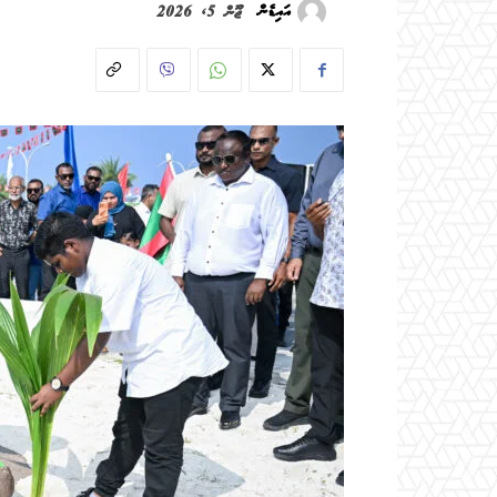
އައިޑެން
ޖޫން 5, 2026