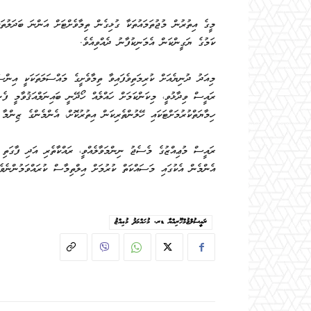
މީގެ އިތުރުން މުޖުތަމައުތަކާ ގުޅިގެން ތިމާވެށްޓަށް އަންނަ ބަދަލުތަ
ކަމުގެ ޔަގީންކަން އެމަނިކުފާނު ދެއްވިއެވެ.
މިއަދު ދުނިޔެއަށް ކުރިމަތިވެފައިވާ ތިމާވެށީގެ މައްސަލަތަކަކީ އިންސ
ރައީސް ވިދާޅުވީ، މިކަންކަމަށް ހައްލެއް ހޯދޭނީ ބައިނަލްއަޤުވާމީ ފެނ
ހިމާޔަތްކުރުމަށްޓަކައި ހޭލުންތެރިކަން އިތުރުކޮށް، އެންމެންގެ ޒިންމާ 
ރައީސް މުޢިއްޒުގެ މެސެޖު ނިންމަވާލެއްވީ، ރައްކާތެރި އަދި ފާގަތި މު
އެންމެން އެކުގައި މަސައްކަތް ކުރުމަށް އިލްތިމާސް ކުރައްވަމުންނެވެ
ރައީސުލްޖުމްހޫރިއްޔާ ޑރ. މުޙައްމަދު މުޢިއްޒު