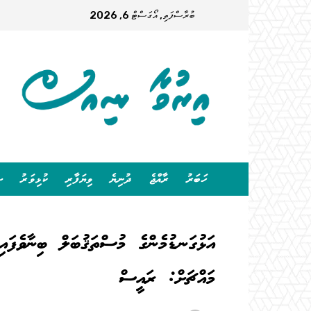
ބުރާސްފަތި, އޯގަސްޓް 6, 2026
ހަބަރު
ރާއްޖެ
ދުނިޔެ
ވިޔަފާރި
ކުޅިވަރު
ސ
އަޅުގަނޑުމެންގެ މުސްތަޤުބަލް ބިނާވެފައިވ
މައްޗަށް: ރައީސް