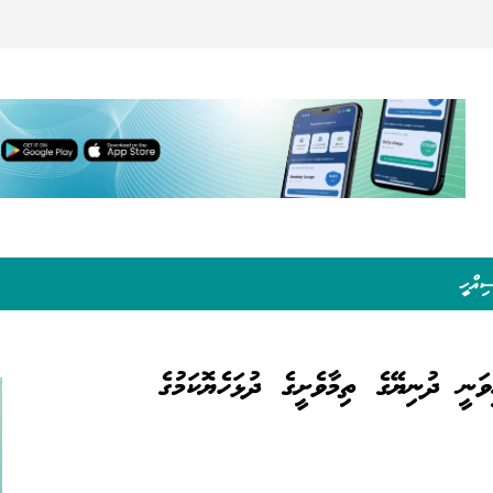
ިއްހީ
ަނީ ދުނިޔޭގެ ތިމާވެށީގެ ދުޅަހެޔޮކަމުގެ