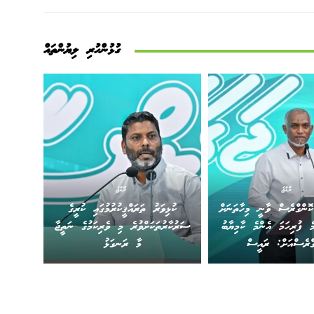
ގުޅުންހުރި ލިޔުންތައް
ރާއްޖެ
ރާއްޖެ
ޮންގްރެސް ވާނީ މިހާތަނަށް
ކުޅިވަރު ތަރައްޤީކުރުމުގައި ކުރީގެ
ެ ފުރިހަމަ އެންމެ ކާމިޔާބު
ސަރުކާރުތަކަށްވުރެ މި ވެރިކަމުގެ ނަތީޖާ
ގްރެސްއަށް: ރައީސް
މާ ރަނގަޅު