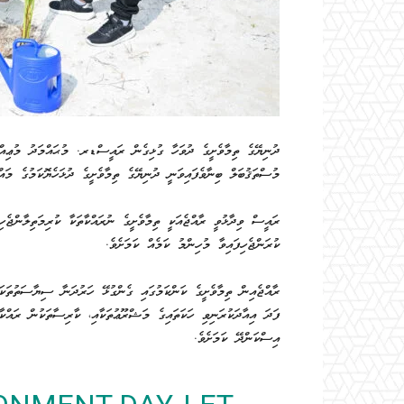
ދުނިޔޭގެ ތިމާވެށީގެ ދުވަހާ ގުޅިގެން ރައީސްޑރ. މުޙައްމަދު މުޢިއް
މުސްތަޤުބަލް ބިނާވެފައިވަނީ ދުނިޔޭގެ ތިމާވެށީގެ ދުޅަހެޔޮކަމުގެ މައްޗ
ރައީސް ވިދާޅުވީ ރާއްޖެއަކީ ތިމާވެށީގެ ނުރައްކާތަކާ ކުރިމަތިލާންޖެހި
ކުރަންޖެހިފައިވާ މުހިންމު ކަމެއް ކަމަށެވެ.
ރާއްޖެއިން ތިމާވެށީގެ ކަންކަމުގައި ގެންގުޅޭ ހަރުދަނާ ސިޔާސަތުތަކަ
ފަދަ އިއާދަކުރަނިވި ހަކަތައިގެ މަޝްރޫޢުތަކާއި، ކާރިސާތަކުން ރައްކާތ
އިސްކަންދޭ ކަމަށެވެ.