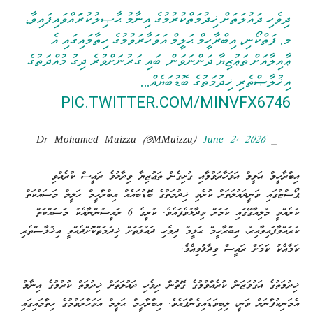
ދިވެހި ދައުލަތަށް ޚިދުމަތްކުރުމުގެ އިނާމު ޙާޞިލުކުރަައްވައިފައިވާ،
މ. ފަތްކޯނި، އިބްރާހީމް ޙަލީމް އަވަހާރަވުމުގެ ހިތާމައިގައި އެ
ޢާއިލާއަށް ތަޢުޒިޔާ ދަންނަވަން. ބައި ގަރުނަށްވުރެ ދިގު މުއްދަތުގެ
އިޚުލާޞްތެރި ޚިދުމަތުގެ ބޮޑުބަޔެއް…
PIC.TWITTER.COM/MINVFX6746
June 2, 2026
— Dr Mohamed Muizzu (@MMuizzu)
އިބްރާހީމް ޙަލީމް އަވަހާރަވުމާއި ގުޅިގެން ތަޢުޒިޔާ ވިދާޅުވެ ރައީސް ކުރެއްވި
ޕޯސްޓުގައި ވަނީދައުލަތަށް ކުރެވި ޚިދުމަތުގެ ބޮޑުބައެއް އިބްރާހީމް ޙަލީލް މަސައްކަތް
ކުރެއްވީ މުލިއާގޭގައި ކަމަށް ވިދާޅުވެފައެވެ. ކުރީގެ 6 ރައީސުންނާއެކު މަސައްކަތް
ކުރައްވާފައިވާއިރު، އިބްރާހީމް ޙަލީމް ދިވެހި ދައުލަތަށް ޚިދުމަތްކޮށްދެއްވީ އިޚުލާޞްތެރި
ކަމާއެކު ކަމަށް ރައީސް ވިދާޅުވިއެވެ.
ޚިދުމަތުގެ އަގުވަޒަން ކުރެއްވުމުގެ ގޮތުން ދިވެހި ދައުލަތަށް ޚިދުމަތް ކުރުމުގެ އިނާމު
އެމަނިކުފާނަށް ވަނީ، ލިބިވަޑައިގެންފައެވެ. އިބްރާހީމް ޙަލީމް އަވަހާރަވުމުގެ ހިތާމައިގައި