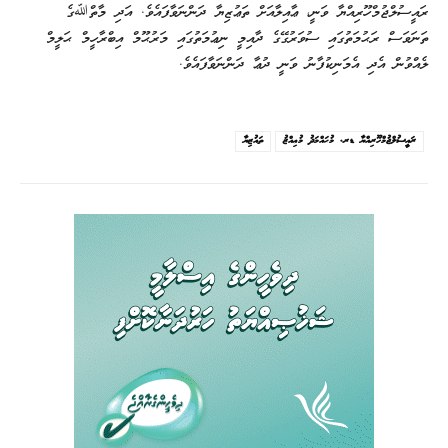
ރައީސުލްޖުމްހޫރިއްޔާ ވަނީ، ޢާއިލާއަށް ތަޢުޒިޔާ ދަންނަވާފައެވެ. އަދި މާތްﷲގެ
ތަނަވަސް ރަޙުމަތުގައި ސުވަރުގޭގެ ދާއިމީ ނިޢުމަތުގައި މަރުޙޫމް އިބްރާހީމް ޙަލީމް
ލެއްވުން އެދި އެމަނިކުފާނު ވަނީ ދުޢާ ދަންނަވާފައެވެ.
ރައީސުލްޖުމްހޫރިއްޔާ ޑރ. މުޙައްމަދު މުޢިއްޒު
ތައުޒިޔާ