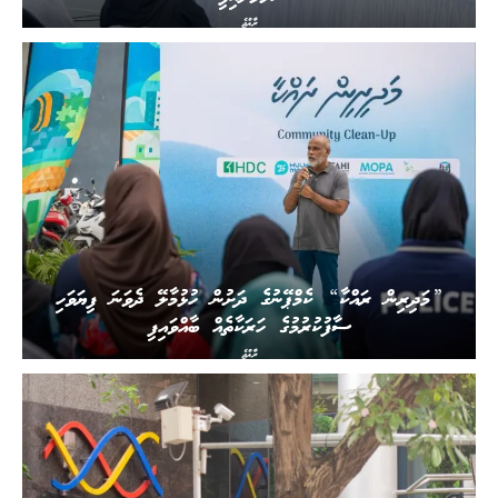
ރާއްޖެ
”މަދިރިން ރައްކާ“ ކެމްޕޭނުގެ ދަށުން ހުޅުމާލޭ ދެވަނަ ފިޔަވަހި
ސާފުކުރުމުގެ ހަރަކާތެއް ބާއްވައިފި
ރާއްޖެ