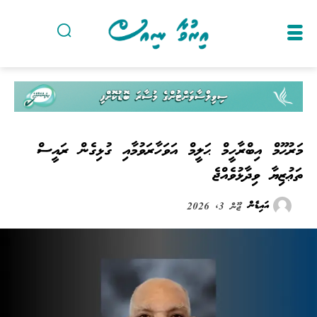
މަރުޙޫމް އިބްރާހީމް ޙަލީމް އަވަހާރަވުމާއި ގުޅިގެން ރައީސް
ތަޢުޒިޔާ ވިދާޅުވެއްޖެ
އައިޑެން
ޖޫން 3, 2026