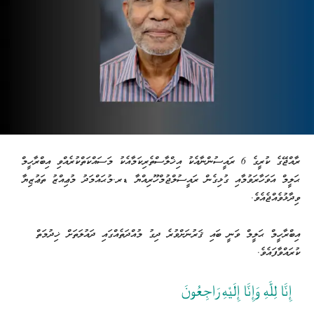
ރާއްޖޭގެ ކުރީގެ 6 ރައީސުންނާއެކު އިޚްލާސްތެރިކަމާއެކު މަސައްކަތްކުރެއްވި އިބްރާހީމް
ޙަލީމް އަވަހާރަވުމާއި ގުޅިގެން ރައީސުލްޖުމްހޫރިއްޔާ ޑރ.މުޙައްމަދު މުޢިއްޒު ތަޢުޒިޔާ
ވިދާޅުވެއްޖެއެވެ.
އިބްރާހީމް ޙަލީމް ވަނީ ބައި ޤަރުނަށްވުރެ ދިގު މުއްދަތެއްގައި ދައުލަތަށް ޚިދުމަތް
ކުރައްވާފައެވެ.
إِنَّا لِلَّٰهِ وَإِنَّا إِلَيْهِ رَاجِعُونَ