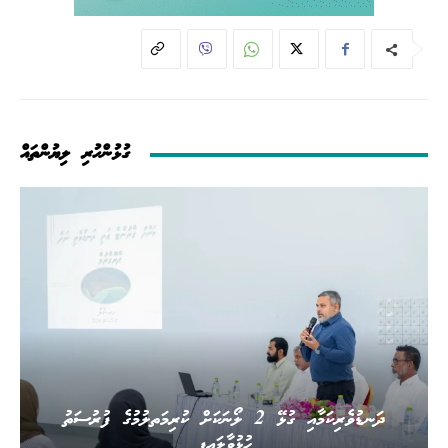
ގުޅުންހުރި ލިޔުންތައް
ދަނޑުވެރިކަމާއި ގުޅޭ 2 ލޯނަކަށް ކުރިމަތލުމުގެ ފުރުސަތު
ހުޅުވާލައިފި