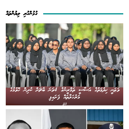
ގުޅުންހުރި ލިޔުންތައް
ވަޠަނީ ޚިދުމަތުގެ އަސާސީ ތަމްރީނުގެ 4ވަނަ ބެޗަށް ކުދިން ހޮވުމުގެ
މަރުހަލާތައް ފަށައިފި
ރާއްޖެ