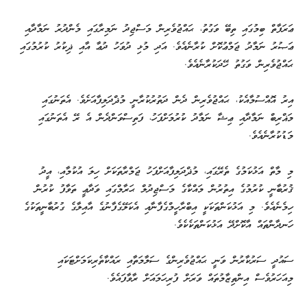
ޢަރަފާތް ބިމުގައި ތިބޭ ވަގުތު، ޙައްޖުވެރިން މަސްޖިދު ނަމިރާގައި މެންދުރު ނަމާދާއި
ޢަޞުރު ނަމާދު ޖަމްޢުކޮށް ކުރާނެއެވެ. އަދި މުޅި ދުވަހު ދުޢާ އާއި ޛިކުރު ކުރުމުގައި
ޙައްޖުވެރިން ވަގުތު ހޭދަކުރާނެއެވެ.
އިރު އޮއްސުމާއެކު، ޙައްޖުވެރިން ދެން ދަތުރުކުރާނީ މުޛްދަލިފާއަށެވެ. އެތަނުގައި
މަޣްރިބް ނަމާދާއި ޢިޝާ ނަމާދު ކުރުމަށްފަހު، ފަތިސްވަންދެން އެ ރޭ އެތަނުގައި
މަޑުކުރާނެއެވެ.
މި މާތް އަޅުކަމުގެ ތެރޭގައި، މުޛްދަލިފާއަށްފަހު ޖަމްރާތަކަށް ހިލަ އުކުމާއި، އީދު
ޤުރުބާނީ ކުރުމުގެ އިތުރުން މައްކާގެ މަސްޖިދުލް ޙަރާމްގައި ވަދާޢީ ތަވާފު ކުރުން
ހިމެނެއެވެ. މި އަޅުކަންތަކަކީ އިބްރާހީމްގެފާނާއި އެކަލޭގެފާނުގެ އާއިލާގެ ގުރުބާނީތަކުގެ
ހަނދާންތައް އާކޮށްދޭ އަޅުކަންތަކެކެވެ.
ސައުދީ ސަރުކާރުން ވަނީ ޙައްޖުވެރިންގެ ސަލާމަތާއި ރައްކާތެރިކަމަށްޓަކައި
މިއަހަރުވެސް އިންތިޒާމުތައް ވަރަށް ފުރިހަމައަށް ރާވާފައެވެ.