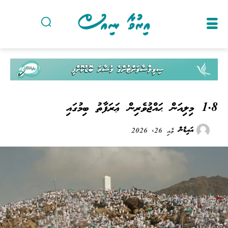
1.8 މިލިއަން ޙައްޖުވެރިން ޢަރަފާތު ބިމުގައި
އައިޑެން
މެއި 26, 2026