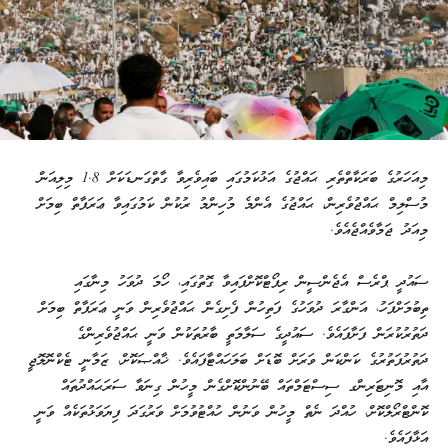
މިއަހަރުގެ ބަރަކާތްތެރި ޙައްޖުގެ އަޅުކަމުގައި ބައިވެރިވާ ގާތްގަނޑަކަށް 1.8 މިލިއަން
މުސްލިމް ޙައްޖުވެރިން، ޙައްޖުގެ އެންމެ މުހިންމު ރުކުން ކަމުގައިވާ ޢަރަފާތް ބިމަށް
މިއަދު ޖަމާވެއްޖެއެވެ.
ސައުދީ ޕްރެސް އެޖެންސީން ރިޕޯޓްކޮށްފައިވާ ގޮތުގައި، ހޯމަ ދުވަހު މިނާގައި
ތިބުމަށްފަހު، އަންގާރަ ދުވަހުގެ ފަތިހުން ފެށިގެން ޙައްޖުވެރިން ވަނީ ޢަރަފާތް ބިމަށް
ދަތުރުކުރަން ފަށާފައެވެ. ސައުދީގެ ސަލާމަތީ ބާރުތަކުން ވަނީ ޙައްޖުވެރިންގެ
ދަތުރުފަތުރުގެ ކަންކަން ވަރަށް ބޮޑަށް ބަލަހައްޓާފައެވެ. ޚާއްޞަކޮށް، ޒަމާނީ ޓެކްނޮލޮޖީ
އާއި މޮނިޓަރިންގ ސިސްޓަމްތައް ބޭނުންކޮށްގެން މީހުން ގިނަވާ ސަރަޙައްދުތައް
ކޮންޓްރޯލްކޮށް، ހުއްދަ ނެތް މީހުން ވަނުން ހުއްޓުވުމަށް ވަރުގަދަ ފިޔަވަޅުތަކެއް ވަނީ
އަޅާފައެވެ.