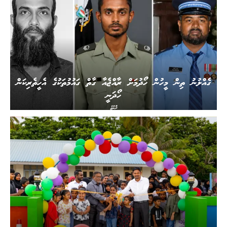
ގެއްލުނު ތިން މީހުން ހޯދުމަށް ރާއްޖެއާ ގާތް ގައުމުތަކުގެ އެހީތެރިކަން
ހޯދަނީ
ރާއްޖެ