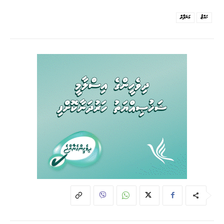
ޙައްޖު
ޢަރަފާތް