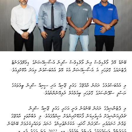
ބޭންކް އޮފް މޯލްޑިވްސް އިން މޯލްޑިވްސް ސާފިން އެސޯސިއޭޝަންގެ ޑިވެލޮޕްމަންޓް
ޕާޓްނަރުގެ ގޮތުގައި އެ އެސޯސިއޭޝަނާ އެކު އޮތް އެއްބަސްވުން މިއަދު އާކޮށްފިއެވެ.
މި އެއްބަސްވުމުގެ ދަށުން ރާއްޖޭގެ ގައުމީ ޖޫނިއާ އަދި ސީނިއާ ސާފިން ޓީމުތަކުގެ
ރަސްމީ ސްޕޮންސަރުގެ ގޮތުގައި ބީއެމްއެލް ދެމިއޮންނާނެއެވެ.
މި ޕާޓްނާޝިޕްގެ ދަށުން ބޭންކުން ވަނީ އަހަރީ ގައުމީ ޖޫނިއާ ސާފިން
ޗެމްޕިއަންޝިޕަށް އެހީތެރިކަން ފޯރުކޮށްދިނުމަށް ނިންމާފައެވެ. މި މުބާރާތަކީ ރާއްޖޭގެ
ޒުވާން ހުނަރުވެރި ސާފަރުން ހޯދައި، އެކުޅުންތެރިންގެ ހުނަރު ތަރައްގީކުރުމަށް ބޭންކުން
ކުރަމުންދާ މަސައްކަތުގެ މުހިންމު ބައެކެވެ. މިއީ 2022 ވަނަ އަހަރު ފެށި މި