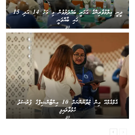
ދީނީ ޢިލްމުވެރިންގެ އަހަރީ ބައްދަލުވުން މި މަހު 14 އަދި 15
ގައި ބާއްވަނީ
ރާއްޖެ
އެމްއެމްއޭ އިން ޒުވާނުންނަށް 10 އިންޓާންޝިޕްގެ ފުރުސަތު
ހުޅުވާލައިފި
ރާއްޖެ