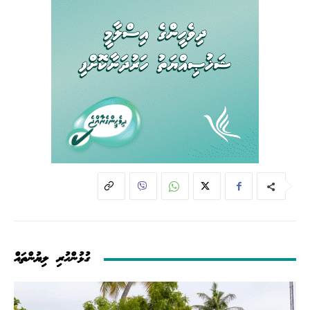
ގުޅުންހުރި ލިޔުންތައް