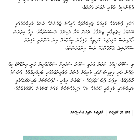
ޕާޓްނާޝިޕް އާކުރި ދެވަނަ ފަހަރެވެ.
ގައުމީ ފެންވަރުގެ ކުޅިވަރު ޖަމިއްޔާތަކާ ގުޅިގެން ޒުވާނުންގެ ހުނަރު ކުރިއެރުވުމަކީ
ބޭންކުގެ އިޖުތިމާއީ ޒިންމާގެ ދަށުން ކުރާ މުހިންމު މަސައްކަތެކެވެ. މީގެ އިތުރުން،
މޯލްޑިވްސް އޮލިމްޕިކް ކޮމިޓީއާ ގުޅިގެން ބީއެމްއެލް އިން އަންނަނީ ކުޅިވަރު
ސްކޮލަޝިޕް ޕްރޮގްރާމެއް ވެސް ހިންގަމުންނެވެ.
މި ސްކޮލަޝިޕްގެ ދަށުން ގައުމީ ސާފަރު ސައްޔިދު ސަލާހުއްދީން ވަނީ އިންޑޮނޭޝިއާ،
ޖަޕާން އަދި ފިލިޕީންސްގައި ކުރިއަށް ގެންދާ ތަމްރީނުތަކުގައި ބައިވެރިވުމުގެ ފުރުސަތު
ހޯދާފައެވެ. މިފަދަ ފުރުސަތުތަކުގެ ސަބަބުން ދިވެހި ސާފަރުންނަށް ބައިނަލްއަގުވާމީ
މައިދާނުގައި ކާމިޔާބީ ހޯދުމުގެ މަގު ފަހިވެގެންދާނެ ކަމަށް ބޭންކުން ގަބޫލުކުރެއެވެ.
ބޭންކް އޮފް މޯލްޑިވްސް
މޯލްޑިވްސް ސާފިން އެސޯސިއޭޝަން