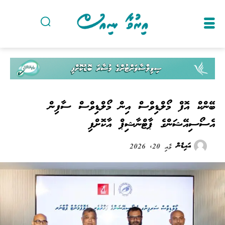
ބޭންކް އޮފް މޯލްޑިވްސް އިން މޯލްޑިވްސް ސާފިން
އެސޯސިއޭޝަންގެ ޕާޓްނާޝިޕް އާކޮށްފި
އައިޑެން
މެއި 20, 2026