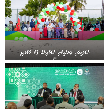
ކުޑަފަރީގައި ތަރައްޤީކުރި ކުޑަކުދިންގެ ޕާކު ހުޅުވައިފި
ރާއްޖެ