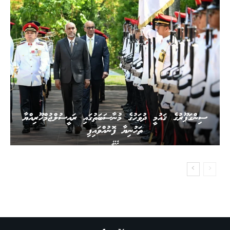
ސިންގަޕޫރުގެ ޤައުމީ ދުވަހުގެ މުނާސަބަތުގައި ރައީސުލްޖުމްހޫރިއްޔާ
ތަހުނިޔާ ފޮނުއްވައިފި
ރާއްޖެ