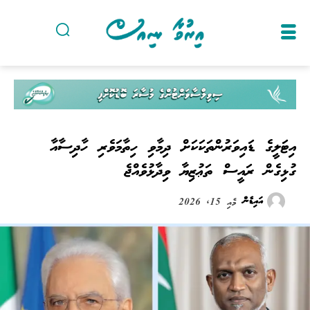
އިޓަލީގެ ޑައިވަރުންތަކަކަށް ދިމާވި ހިތާމަވެރި ހާދިސާއާ
ގުޅިގެން ރައީސް ތަޢުޒިޔާ ވިދާޅުވެއްޖެ
އައިޑެން
މެއި 15, 2026