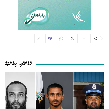
ގުޅުންހުރި ލިޔުންތައް