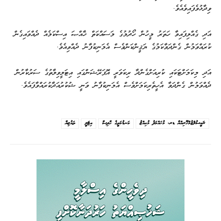
ވިދާޅުވެފައިވެއެވެ.
އަދި ގެއްލިފައިވާ ހަތަރު މީހުން ހޯދުމުގެ މަސައްކަތް ޚާއްޞަ އިސްކަމެއް ދެއްވައިގެން
ކުރައްވަމުން ގެންދަވާކަމުގެ ޔަޤީންކަންވެސް އެމަނިކުފާނު ދެއްވިއެވެ.
އަދި މިކަމަށްޓަކައި ކުރިއަށްގެންދާ ރިކަވަރީ އޮޕަރޭޝަންގައި އިޓަލީވިލާތުގެ ސަރުކާރުން
ދެއްވަމުން ގެންދަވާ އެހީތެރިކަމަށްވެސް އެމަނިކުފާނު ވަނީ ޝުކުރުއަދާކުރައްވާފައެވެ.
ރައީސުލްޖުމްހޫރިއްޔާ ޑރ. މުޙައްމަދު މުޢިއްޒު
ކަނޑުމަތީގެ ހާދިސާ
އިޓަލީ
ތައުޒިޔާ