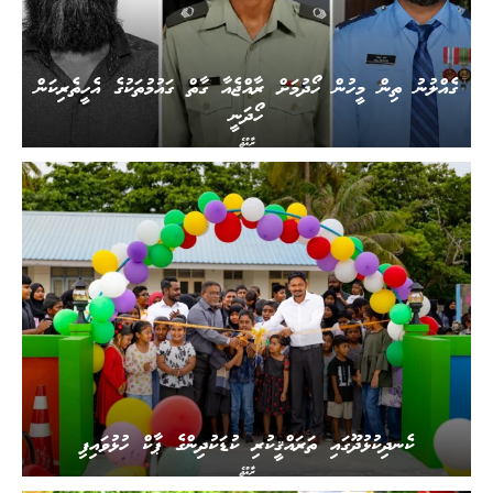
ގެއްލުނު ތިން މީހުން ހޯދުމަށް ރާއްޖެއާ ގާތް ގައުމުތަކުގެ އެހީތެރިކަން
ހޯދަނީ
ރާއްޖެ
ކެނދިކުޅުދޫގައި ތަރައްޤީކުރި ކުޑަކުދިންގެ ޕާކް ހުޅުވައިފި
ރާއްޖެ