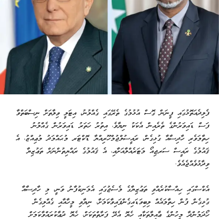
ފެލިދެއަތޮޅުގައި ފީނަން ގޮސް އުޅުމުގެ ތެރޭގައި ގެއްލުނު، އިޓަލީ ވިލާތަށް ނިސްބަތްވާ
ފަސް ޑައިވަރުންގެ ތެރެއިން އެކަކު ނިޔާވެ، އިތުރު ހަތަރު ޑައިވަރުން ގެއްލުނު
ހިތާމަވެރި ހާދިސާއާ ގުޅިގެން، ރައީސުލްޖުމްހޫރިއްޔާ ޑޮކްޓަރ މުޙައްމަދު މުޢިއްޒު، އެ
ޤައުމުގެ ރައީސް ސަރޖިއޯ މަޓަރެއްލާއަށާއި، އެ ޤައުމުގެ ރައްޔިތުންނަށް ތަޢުޒިޔާ
ވިދާޅުވެއްޖެއެވެ.
އެކްސްގައި ހިއްސާކުރެއްވި ތަޢުޒިޔާގެ މެސެޖުގައި އެމަނިކުފާނު ވަނީ، މި ހާދިސާއާ
ގުޅިގެން ފުން ހިތާމައެއް ލިބިވަޑައިގެންފައިވާކަމަށާ، ނިޔާވި މީހާއާއި ގެއްލިގެން
ހޯދަމުންދާ މީހުންގެ ޢާއިލާތަކާއި ހެޔޮ އެދޭ ފަރާތްތަކަށް، ހެޔޮ ދުޢާކުރައްވާކަމަށް