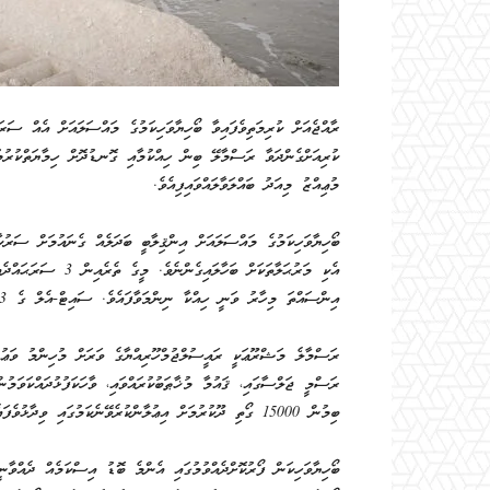
ރާއްޖެއަށް ކުރިމަތިވެފައިވާ ބޯހިޔާވަހިކަމުގެ މައްސަލައަށް އެއް ސަ
ކުރިއަށްގެންދަވާ ރަސްމާލޭ ބިން ހިއްކުމާއި ގޮނޑުދޮށް ހިމާޔަތްކުރުމ
މުޢިއްޒު މިއަދު ބައްލަވާލައްވައިފިއެވެ.
ބޯހިޔާވަހިކަމުގެ މައްސަލައަށް އިންޤިލާބީ ބަދަލެއް ގެނައުމަށް ސަރުކ
އެކި މަރުޙަލާތަކަށް 
އިންސައްތަ މިހާރު ވަނީ ހިއްކާ ނިންމަވާފައެވެ. ސައިޓް-އެލް ގެ 25.53 އިންސައްތަ، އަދި ސައިޓް-ސީގެ 20.09 އިންސައްތަ ވަނީ ނިންމަވާފައެވެ.
ރަސްމާލެ މަޝްރޫޢަކީ ރައީސުލްޖުމްހޫރިއްޔާގެ ވަރަށް މުހިންމު ވަޢުދުފ
ބިމުން 15000 ގޯތި ދޫކުރުމަށް އިޢުލާންކުރެވޭނެކަމުގައި ވިދާޅުވެފައެވެ.