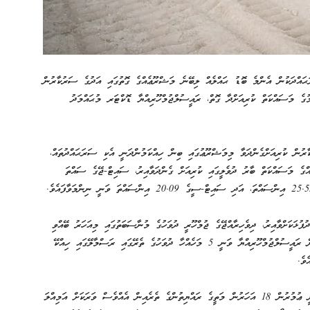
ރަޙައްދަކުން އެންމެ ބޮޑު ޙައްލެއް ލިބޭނެ މަޝްރޫޢެއްގެ ގޮތުގައި އަދުގެ ސަރުކާރުން
ުގެ މަސައްކަތް ކުރިއަށްދާ ގޮތް، ރައީސުލްޖުމްހޫރިއްޔާ ޑޮކްޓަރ މުޙައްމަދު
ާރުން ކުރިއަށްގެންދަވާ މިމަޝްރޫޢުގައި ބިން ހިއްކަމުންދަނީ އެކި ސަރަޙައްދުތައް،
ބަހާލައިގެންނެވެ. މީގެ ތެރެއިން 3 ސަރަޙައްދެއްގެ މަސައްކަތް ބާރު ދުވެލީގައި ކުރިއަށް ގެންދަވާއިރު، ސައިޓް-ޖޭގެ ސައްތަ
ުޅަކަށްވާއިރު، ދިވެހިރާއްޖޭގެ ޖުމްހޫރީ ދުވަހުގެ މުނާސަބަތުގައި މިއަހަރު ބޭއްވި
ރަސްމީ ޖަލްސާގައި، ޤައުމާ މުޚާޠަބުކުރައްވައި، ވާހަކަފުޅުދައްކަވަމުން ރައީސުލްޖުމްހޫރިއްޔާ ވަނީ 5 މަހެއްހާ ދުވަހުގެ ތެރޭގައި ރަސްމާލޭގައި ހިއްކޭ
ބޯހިޔާވަހިކަން ފޯރުކޮށްދެއްވުމުގައި އެންމެ ބޮޑު އިސްކަމެއް ދެއްވާނީ ޢުމުރުން 18 އަހަރުން މަތީގެ ރައްޔިތުންގެ ތެރެއިން އެއްވެސް ވަރަކަށް އަމިއްލަ