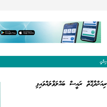
ިއްހީ
އަށްދާގޮތް ރައީސް ބައްލަވާލައްވައިފި