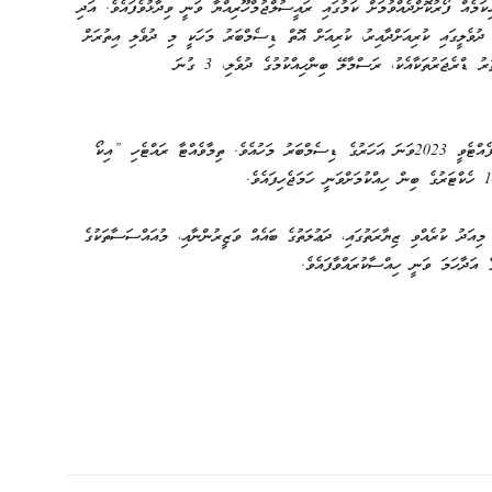
ކަމެއް ފޯރުކޮށްދެއްވުމަށް ކަމުގައި ރައީސުލްޖުމްހޫރިއްޔާ ވަނީ ވިދާޅުވެފައެވެ. އަދި
ުވެލީގައި ކުރިއަށްދާއިރު، ކުރިއަށް އޮތް ޑިސެމްބަރު މަހަކީ މި ދުވެލި އިތުރަށް
ބާރުވެގެންދާނެ މަހެއްކަމުގައި އެމަނިކުފާނު ވަނީ ވިދާޅުވެފައެވެ. އިތުރު ޑްރެޖަރުތަކާއެކު، ރަސްމާލޭ ބިންހިއްކުމުގެ ދުވެލި، 3 ގުނަ
ކ. ފުށިދިއްގަރުފަޅުގައި ރަސްމާލެ މަޝްރޫޢުގެ ޢަމަލީ މަސައްކަތް ފެއްޓެވީ 2023ވަނަ އަހަރުގެ ޑިސެމްބަރު މަހުއެވެ. ތިމާވެއްޓާ ރައްޓެހި ”އިކޯ
އަދު ކުރެއްވި ޒިޔާރަތުގައި، ދަޢުލަތުގެ ބައެއް ވަޒީރުންނާއި، މުއައްސަސާތަކުގެ
 އަދާހަމަ ވަނީ ހިއްސާކުރައްވާފައެވެ.