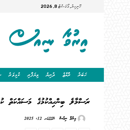
ހޮނިހިރު, އޯގަސްޓް 8, 2026
ހަބަރު
ރާއްޖެ
ދުނިޔެ
ވިޔަފާރި
ކުޅިވަރު
ސ
ރަސްމާލެ ބިންހިއްކުމުގެ މަސައްކަތް ކުރި
އިރުވާ ނިއުސް
ނޮވެމްބަރ 12, 2025