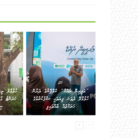
ރާއްޖެ
”މަދިރިން ރައްކާ“ ކެމްޕޭނުގެ ދަށުން
ހުޅުމާލެ ތިނ
ހުޅުމާލޭ ދެވަނަ ފިޔަވަހި ސާފުކުރުމުގެ
ކަރަންޓު ގ
ހަރަކާތެއް ބާއްވައިފި
ނި