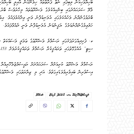
ބޯހިޔާވަހިކަން ލިބިފައި ނެތް ފަރާތްތައް ހިމެނޭހެން އާއިލީ ބޯހިޔާވަހި
މާލޭ ސަރަޙައްދުގައި ބިންހިއްކުމުގެ މަޝްރޫޢުތައް މިހާރުވެސް ބާރު ދ
ހަލުވިވެގެންދާނެކަމުގެ ޔަޤީންކަން އެމަނިކުފާނު ވަނީ ދެއްވާފައެވެ.
ސިޓީ“ އެއްގެގޮތުގައި ތަރައްޤީކުރާ ރަސްމާލެ ތަރައްޤީކުރުމަށް 1،153 ހެކްޓަރުގެ ބިން ހިއްކުމަށްވަނީ ހަމަޖެހިފައެވެ.
ރަސްމާލެ މަޝްރޫޢު ކުރިއަށްދާ ސަރަޙައްދަށް ރައީސުލްޖުމްހޫރިއްޔާ މި
އިސްވެރިން ބައިވެރިވެވަޑައިގަތެވެ. އަދި މި ޒިޔާރަތުގައި މަޝްރޫޢުގެ
ރައީސުލްޖުމްހޫރިއްޔާ ޑރ. މުޙައްމަދު މުޢިއްޒު
ރަސްމާލެ