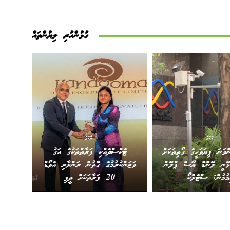
ގުޅުންހުރި ލިޔުންތައް
ރާއްޖެ
ރާއްޖެ
ްވަނަ ފިޔަވަހީގެ ގޯތިތަކަށް
ޓެކްސްދެއްކި ފަރާތްތަކުގެ އަގު
ުޅޭނީ ލޭންޑް ޔޫސް ޕްލޭން
ވަޒަންކުރުމުގެ ގޮތުން ރަންލާރި އެވޯޑް
މުމުން: ސްޓެލްކޯ
20 ފަރާތަކަށް ދީފި