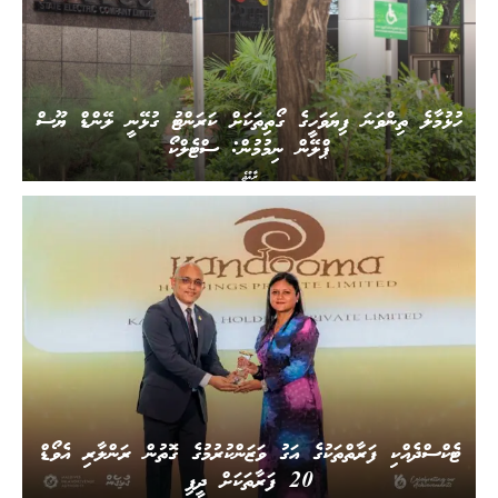
ހުޅުމާލެ ތިންވަނަ ފިޔަވަހީގެ ގޯތިތަކަށް ކަރަންޓު ގުޅޭނީ ލޭންޑް ޔޫސް
ޕްލޭން ނިމުމުން: ސްޓެލްކޯ
ރާއްޖެ
ޓެކްސްދެއްކި ފަރާތްތަކުގެ އަގު ވަޒަންކުރުމުގެ ގޮތުން ރަންލާރި އެވޯޑް
20 ފަރާތަކަށް ދީފި