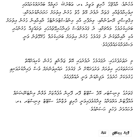
އެހެންމެ، ރާއްޖޭގެ ޚާރިޖީ ވަޒީރު ޑރ. ޢަބްދުﷲ ޚަލީލްއާ ބައްދަލުކުރައްވައި
ދިވެހިރާއްޖެއާއި ޤަޠަރާ ދެމެދު އޮތް ގާތް ގުޅުން އިތުރަށް ހަރުދަނާކުރުމަށާއި،
އިޤްތިޞާދީ ރޮނގުންނާއި، ވިޔަފާރި އާއި އިންވެސްޓްމަންޓްގެ ދާއިރާއިން ގުޅުން އިތުރަށް
ބަދަހިކުރުމުގެ މައްޗަށާއި، ދެ ޤައުމަށްވެސް ފައިދާހުރިގޮތެއްގައި ތަރައްޤީއާ ގުޅުންހުރި
އެކި ދާއިރާތަކުން ދެ ޤައުމުގެ ގުޅުން އިތުރަށް ބަދަހިކުރުމާ ގުޅޭގޮތުން ވަނީ
މަޝްވަރާކުރައްވާފައެވެ.
މި ދަތުރުފުޅުގައި، ދެޤައުމުގެ ދެމެދުގައި އޮތް ޒަމާންވީ ގުޅުން، ކުރިއަށްއޮތް
އަހަރުތަކުގައި އިތުރަށް ވަރުގަދަކޮށް ދެ ޤައުމުގެ ރައްޔިތުންނަށް ވެސް ފައިދާކުރުވަނިވި
ގުޅުމަކަށް ހެދުމުގެ ޔަޤީންކަން ވަނީ ދެއްވާފައެވެ.
ޤަތަރުގެ މިނިސްޓަރ އޮފް ސްޓޭޓް ފޮރ ފޮރިން އެފެއާޒަށް ވެލާނާ އިންޓަނޭޝަނަލް
އެއާޕޯޓުން އަލްވަދާއު ވިދާޅުވެފައިވަނީ ޚާރިޖީ ވުޒާރާގެ ސްޓޭޓް މިނިސްޓަރ ޑރ.
މުޙައްމަދު ފަހުމީ ޙަސަންއެވެ.
ފޮރިން މިނިސްޓްރީ
ގަތަރު