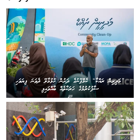
”މަދިރިން ރައްކާ“ ކެމްޕޭނުގެ ދަށުން ހުޅުމާލޭ ދެވަނަ ފިޔަވަހި
ސާފުކުރުމުގެ ހަރަކާތެއް ބާއްވައިފި
ރާއްޖެ