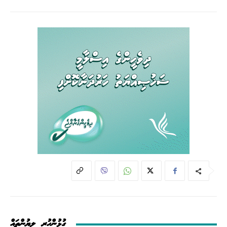
ގުޅުންހުރި ލިޔުންތައް