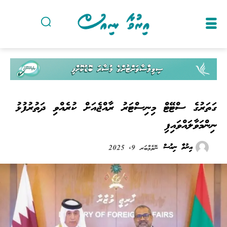
ގަތަރުގެ ސްޓޭޓް މިނިސްޓަރު ރާއްޖެއަށް ކުރެއްވި ދަތުރުފުޅު
ނިންމަވާލައްވައިފި
އިރުވާ ނިއުސް
ނޮވެމްބަރ 9, 2025