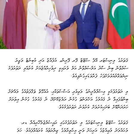
ޤަޠަރުގެ މިނިސްޓަރ އޮފް ސްޓޭޓް ފޮރ ފޮރިންގ އެފެއާޒް އަދި ކެބިނެޓް ވަޒީރު
ސުލްތާން ބިން ސާދު އަލްސުލްތާން އަލް މުރައިކީ ދިވެހިރާއްޖެއަށް ކުރެއްވި ދަތުރުފުޅު
ނިންމަވާލެއްވުމަށްފަހު ފުރާވަޑައިގެންފިއެވެ.
މި ދަތުރުފުޅަކީ އިސްލާމްދީނުގެ މަތިވެރި އަސާސްތަކާއި، އެއްގޮތް ޘަޤާފަތެއްގެ މައްޗަށް
ބިނާވެފައިވާ ދެ ޤައުމުގެ އަޚްވަންތަ ގުޅުން ރަމްޒުކޮށްދޭ، ދެ ޤައުމުގެ ގުޅުން އިތުރަށް
ހަރުދަނާކޮށް ބަދަހިކުރުމަށް ކުރެވުނު ދަތުރުފުޅެކެވެ.
ޤަޠަރުގެ ސްޓޭޓް މިނިސްޓަރުގެ މި ދަތުރުފުޅުގައި ރައީސުލްޖުމްހޫރިއްޔާ ޑރ.
މުޙައްމަދު މުޢިއްޒުގެ އަރިހަށް ވަނީ އިޙްތިރާމުގެ ޒިޔާރަތެއް ކުރައްވާފައެވެ. ހަމަ