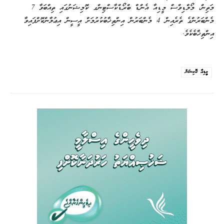
މަތިން، މޯލްޑިވްސް މީޑިއާ އެންޑް ބްރޯޑްކާސްޓިންގ ކޮމިޝަނުގައި ތިއްބަވާ 7
މެންބަރުންގެ ތެރެއިން 4 މެންބަރުން އިންތިޚާބުކުރުމަށް އީސީން އިޢުލާންކޮށްފައިވާ
އިންތިޚާބެކެވެ.
މީޑިއާ ކޮމިޝަން