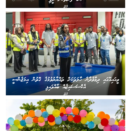
ރާއްޖެ
ވީއައިއޭގައި ދިމާވެދާނެ ހާލަތަކަށް ތައްޔާރުވުމުގެ ގޮތުން އިމަޖެންސީ
އެކްސަސައިޒެއް ބާއްވައިފި
ރާއްޖެ