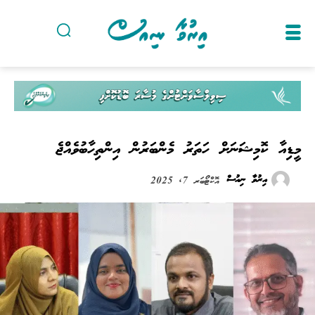
މީޑިއާ ކޮމިޝަނަށް ހަތަރު މެންބަރުން އިންތިހާބުވެއްޖެ
އިރުވާ ނިއުސް
އޮކްޓޯބަރ 7, 2025