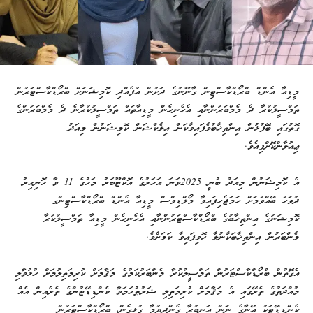
މީޑިއާ އެންޑް ބްރޯޑްކާސްޓިން ގާނޫނުގެ ދަށުން އުފެއްދި ކޮމިޝަނަށް ބްރޯޑްކާސްޓަރުން
ތަމްސީލުކުރާ ދެ މެމްބަރުންނާއި އެހެނިހެން މީޑިއާތައް ތަމްސީލުކުރާނެ ދެ މެމްބަރުންގެ
ގޮތުގައި ބޭފުޅުން އިންތިޚާބުވެފައިވާކަން އިލެކްޝަން ކޮމިޝަނުން މިއަދު
ޢިއުލާންކޮށްފިއެވެ.
އެ ކޮމިޝަނުން މިއަދު ބުނީ 2025ވަނަ އަހަރުގެ އޮކްޓޫބަރު މަހުގެ 11 ވާ ހޮނިހިރު
ދުވަހު ބޭއްވުމަށް ހަމަޖެހިފައިވާ މޯލްޑިވްސް މީޑިއާ އެންޑް ބްރޯޑްކާސްޓިންގ
ކޮމިޝަނުގެ އިންތިޚާބުގެ ބްރޯޑްކާސްޓަރުންނާއި އެހެނިހެން މީޑިއާ ތަމްސީލުކުރާ
މެންބަރުން އިންތިޚާބަކާނުލާ ހޮވިފައިވާ ކަމަށެވެ.
އެގޮތުން ބްރޯޑްކާސްޓަރުން ތަމްސީލުކުރާ މެންބަރުކަމުގެ މަޤާމަށް ކުރިމަތިލުމަށް ހުޅުވާލި
މުއްދަތުގެ ތެރޭގައި އެ މަޤާމަށް ކުރިމަތިލި ޝަރުޠުހަމަވާ ކެންޑިޑޭޓުންގެ ތެރެއިން އެއް
ކެންޑިޑޭޓަކު އޭނާގެ ނަން އަނބުރާ ގެންދިޔުމާ ގުޅިގެން، ބްރޯޑްކާސްޓަރުން