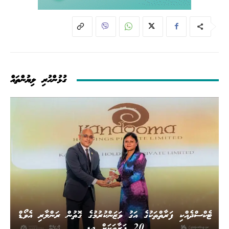
ގުޅުންހުރި ލިޔުންތައް
ޓެކްސްދެއްކި ފަރާތްތަކުގެ އަގު ވަޒަންކުރުމުގެ ގޮތުން ރަންލާރި އެވޯޑް
20 ފަރާތަކަށް ދީފި