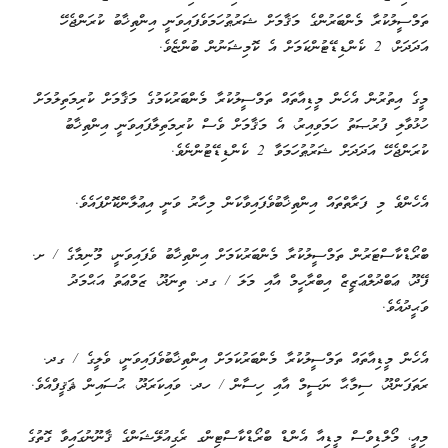
ތަމްސީލުކުރާ މެންބަރުންގެ މަޤާމަށް ޝަރުޠުހަމަވެފައިވަނީ އިންތިޚާބު ކުރަންޖެހޭ
އަދަދަށް، 2 ކެންޑިޑޭޓުންކަމަށް އެ ކޮމިޝަނުން ބުންޏެވެ.
މީގެ އިތުރުން އެހެން މީޑިއާތައް ތަމްސީލުކުރާ މެންބަރުކަމުގެ މަޤާމަށް ކުރިމަތިލުމަށް
ހުޅުވާލި ފުރުޞަތު ހަމަވިއިރު، އެ މަޤާމަށް ވެސް ކުރިމަތިލާފައިވަނީ އިންތިޚާބު
ކުރަންޖެހޭ އަދަދަށް ޝަރުޠުހަމަވާ 2 ކެންޑިޑޭޓުންނެވެ.
އެހެންވެ މި ފަރާތްތައް އިންތިޚާބުވެފައިވާކަން މިހާރު ވަނީ އިޢުލާންކޮށްފައެވެ.
ބްރޯޑްކާސްޓަރުން ތަމްސީލުކުރާ މެންބަރުކަމަށް އިންތިޚާބު ވެފައިވަނީ، މޫނިމާގެ / ށ.
ފޭދޫ، ޢަބްދުލްޢަޒީޒް އިބްރާހީމް އާއި މަލަ / ގދ. ތިނަދޫ، ޒަމްޢަތު އަޙްމަދު
ވަޙީދުއެވެ.
އެހެން މީޑިއާތައް ތަމްސީލުކުރާ މެންބަރުކަމަށް އިންތިޚާބުވެފައިވަނީ، ވެލީގެ / ގދ.
ރަތަފަންދޫ، ސިމާޙާ ނަސީމް އާއި ހިސާން / ހދ. ވައިކަރަދޫ، ޙުސައިން ޘަޤީފްއެވެ.
މިއީ، މޯލްޑިވްސް މީޑިއާ އެންޑް ބްރޯޑްކާސްޓިންގ ރެގިއުލޭޝަންގެ ޤާނޫނުގައިވާ ގޮތުގެ