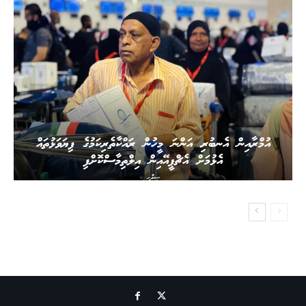
އުމްރާއިން އެނބުރި އަންނަ މީހުން ރައްކާތެރިކަމުގެ ފިޔަވަޅުތައް
އެޅުމަށް އެޗްޕީއޭއިން އިލްތިމާސްކޮށްފި
ސިއްހީ