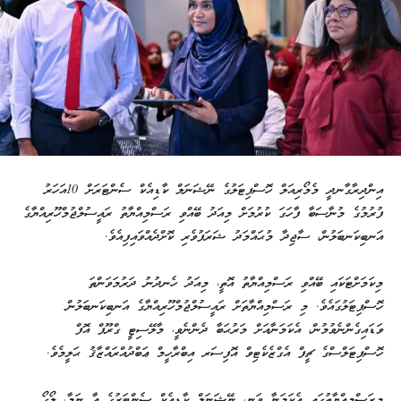
އިންދިރާގާނދީ މެމޯރިއަލް ހޮސްޕިޓަލުގެ ނޭޝަނަލް ކާޑިއެކް ސެންޓަރަށް 10އަހަރު
ފުރުމުގެ މުނާސަބާ ފާހަގަ ކުރުމަށް މިއަދު ބޭއްވި ރަސްމިއްޔާތު ރައީސުލްޖުމްހޫރިއްޔާގެ
އަނބިކަނބަލުން، ސާޖިދާ މުޙައްމަދު ޝަރަފުވެރި ކޮށްދެއްވައިފިއެވެ.
މިކަމަށްޓަކައި ބޭއްވި ރަސްމިއްޔާތު އޮތީ، މިއަދު ހެނދުނު ދަރުމަވަންތަ
ހޮސްޕިޓަލުގައެވެ. މި ރަސްމިއްޔާތަށް ރައީސުލްޖުމްހޫރިއްޔާގެ އަނބިކަނބަލުން
ވަޑައިގެންނެވުމުން، އެކަމަނާއަށް މަރުޙަބާ ދެންނެވީ، މާލޭސިޓީ ގްރޫޕް އޮފް
ހޮސްޕިޓަލްސްގެ ޗީފް އެގްޒެކެޓިވް އޮފިސަރ އިބްރާހީމް ޢަބްދުއްރައްޒާޤު ޙަލީމެވެ.
މިރަސްމިއްޔާތުގައި އެކަމަނާ ވަނީ، ނޭޝަނަލް ކާޑިއެކް ސެންޓަރުގެ އާ ނަމާ، ލޯގޯ