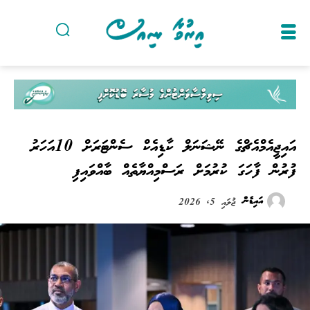
އައިޖީއެމްއެޗްގެ ނޭޝަނަލް ކާޑިއެކް ސެންޓަރަށް 10އަހަރު
ފުރުން ފާހަގަ ކުރުމަށް ރަސްމިއްޔާތެއް ބާއްވައިފި
އައިޑެން
ޖުލައި 5, 2026