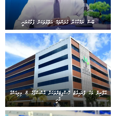
ބޭސް ރައްކާކުރާ ގުދަންތައް އަތޮޅުތަކަށް ފުޅާކުރަނީ
ސިއްހީ
އޭޕްރިލް މަހު ޕްރައިވެޓް ހޮސްޕިޓަލްތަކަށް އެންސްޕާގެ 8 މިލިއަންގެ
އެހީ
ސިއްހީ