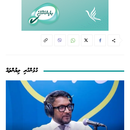
ގުޅުންހުރި ލިޔުންތައް