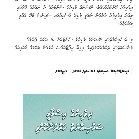
އިފްތިތާޙު ކޮށްދެއްވާފައެވެ. ނޭޝަނަލް ކާޑިއެކް ސެންޓަރުގެ އާ ނަމެއްގެ ގޮތުގައި
މިއަދު އިފްތިތާޙު ކުރެވުނު ނަމަކީ ކާޑިއޯ ވެސްކިއުލަރ ސައިންސާ ބެހޭ ޤައުމީ
މަރުކަޒެވެ.
މި ރަސްމިއްޔާތުގައި ނޭޝަނަލް ކާޑިއެކް ސެންޓަރަށް 10 އަހަރު ފުރުމުގެ
މުނާސަބަތުގައި ތައްޔާރުކޮށްފައިވާ ވީޑިއޯ ރިޕޯޓެއްވެސް އެކަމަނާ ބައްލަވާ ލެއްވިއެވެ.
ރައީސުލްޖުމްހޫރިއްޔާގެ އަނބިކަބަލުން މެޑަމް ސާޖިދާ މުޙައްމަދު
އައިޖީއެމްއެޗް