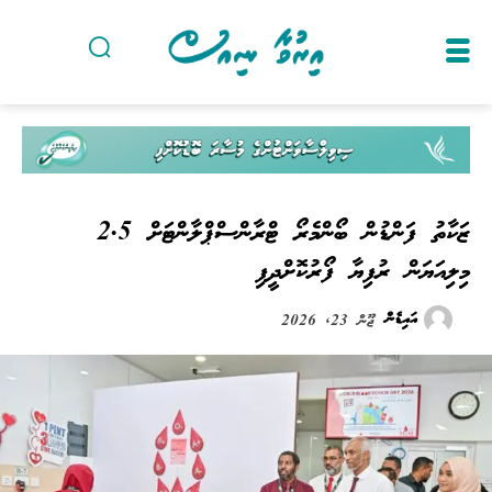
ޒަކާތު ފަންޑުން ބޯންމެރޯ ޓްރާންސްޕްލާންޓަށް 2.5
މިލިއަޔަން ރުފިޔާ ފޯރުކޮށްދީފި
އައިޑެން
ޖޫން 23, 2026