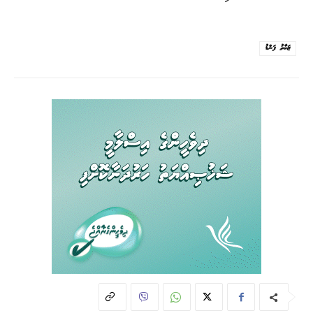
ޒަކާތު ފަންޑު