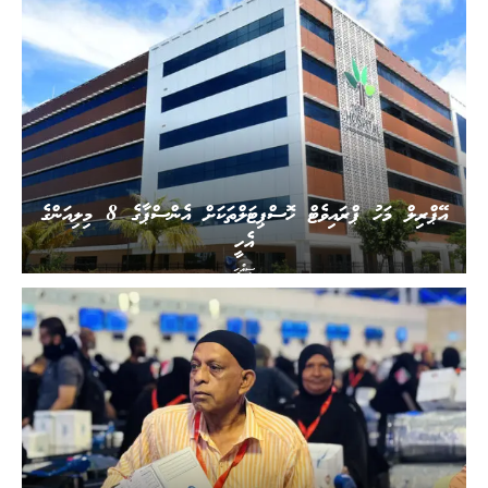
އޭޕްރިލް މަހު ޕްރައިވެޓް ހޮސްޕިޓަލްތަކަށް އެންސްޕާގެ 8 މިލިއަންގެ
އެހީ
ސިއްހީ