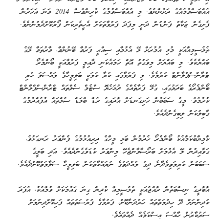
އެއްބަސްވުމެއްގެ ދަށުންނެވެ. މި އެއްބަސްވުމުގެ ކުރިންވެސް 2014 ވަނަ އަހަރުން
ފެށިގެން ޒަކާތު ފަންޑުން ދަނީ މިފަދަ ފަރުވާތަކަށް އެހީތެރިކަން ފޯރުކޮށްދެމުންނެވެ.
ތެލެސީމިއާއަކީ މުޅި އުމުރަށް ލޭ އެޅުމާއި ސިއްޙީ ފަރުވާ ބޭނުންވާ، ވާރުތަވާ ލޭގެ
ބައްޔެކެވެ. މި ބައްޔަށް މިވަގުތު އޮތް ހަމައެކަނި ދާއިމީ ފަރުވާއަކީ ބޯންމެރޯ
ޓްރާންސްޕްލާންޓް ކުރުމެވެ. މި ފަރުވާގައި ކުރާ ކަމަކީ ބަލިމީހާގެ މައްސަލަ ހުރި
ބޯންމެރޯގެ ބަދަލުގައި، ގުޅޭ ފަރާތެއްގެ ދުޅަހެޔޮ ސްޓެމް ސެލްތައް ޓްރާންސްޕްލާންޓް
ކުރުމެވެ. މީގެ ސަބަބުން ހަށިގަނޑަށް އާދައިގެ ރެޑް ބްލަޑް ސެލްތައް އުފެއްދުމުގެ
ގާބިލުކަން ލިބިގެންދެއެވެ.
ކާމިޔާބުކަމާއެކު ބޯންމެރޯ ހެދުމުން ބަލި މީހާގެ ދިރިއުޅުމުގެ ފެންވަރު ރަނގަޅުވެ،
ގަވާއިދުން ލޭ އެޅުމަށް ބަރޯސާވާންޖެހޭ މިންވަރު ކުޑަވެގެންދެއެވެ. އަދި ބަލީގެ
ސަބަބުން ކުރިމަތިވެދާނެ ދިގު މުއްދަތުގެ ނުރައްކާތަކުން ބަލިމީހާ ސަލާމަތްކޮށްދެއެވެ.
އާބާދީގެ ނިސްބަތުން ރާއްޖެއަކީ ތެލެސީމިއާ ކުދިން ގިނަ ގައުމަކަށް ވުމާއެކު، އެފަދަ
ކުދިންނަށް ދޭ ހިދުމަތްތައް ހަރުދަނާކޮށް، ފަރުވާގެ ފުރުސަތުތައް ފަހިކޮށްދިނުމަށް
ސަރުކާރުން ހާއްސަ އިސްކަމެއް ދެއްވައެވެ.