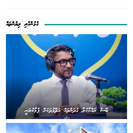
ގުޅުންހުރި ލިޔުންތައް
ބޭސް ރައްކާކުރާ ގުދަންތައް އަތޮޅުތަކަށް ފުޅާކުރަނީ
ސިއްހީ