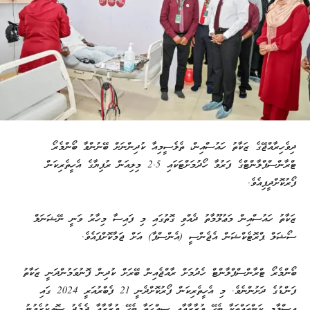
ދިވެހިރާއްޖޭގެ ޒަކާތު ހައުސްއިން، ތެލެސީމިއާ ކުދިންނަށް ބޭނުންވާ ބޯންމެރޯ
ޓްރާންސްޕްލާންޓްގެ ފަރުވާ ހޯދުމަށްޓަކައި 2.5 މިލިއަން ރުފިޔާގެ އެހީތެރިކަން
ފޯރުކޮށްދީފިއެވެ.
ޒަކާތު ހައުސްއިން މަޢުލޫމާތު ދެއްވި ގޮތުގައި މި ފައިސާ މިހާރު ވަނީ ނޭޝަނަލް
ސޯޝަލް ޕްރޮޓެކްޝަން އެޖެންސީ (އެންސްޕާ) އަށް ޖަމާކޮށްފައެވެ.
ބޯންމެރޯ ޓްރާންސްޕްލާންޓް ހެދުމަށް ރާއްޖެއިން ބޭރަށް ކުދިން ފޮނުވަމުންދަނީ ޒަކާތު
ފަންޑުގެ ދަށުންނެވެ. މި އެހީތެރިކަން ފޯރުކޮށްދެނީ 21 ފެބްރުއަރީ 2024 ގައި
އިސްލާމީ ކަންތައްތަކާ ބެހޭ ވުޒާރާއާއި ސިއްޙަތާ ބެހޭ ވުޒާރާއާ ދެމެދު ސޮއިކުރެވުނު