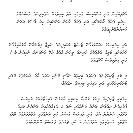
އެޗްޕީއޭއިން ވަނީ ހުންއައިސް، ގައިގައި ރަތް ބިހިތަކެއް ނަގައިފިނަމަ ލަސްނުކޮށް
ޞިއްޙީ ފަރުވާ ހޯދުމަށާއި، އަދި ފަރުވާ ހޯދަން އަންނައިރު އިރު މާސްކު އަޅަން
ހަނދާންކޮށްދީފައެވެ.
އަދި ހިމަބިސަށް ޝައްކުވެގެން ޓެސްޓް ހަދައިފިނަމަ ނަތީޖާ ލިބެންދެން އެކަހެރިވެގެން
ހުރުމަށާއި ބަލީގެ އަލާމާތެއް ހުރިނަމަ މީހުން އެއްވެ އުޅޭ ތަންތަނަށް ނުދިއުން ވެސް
ވަނީ އިލްތިމާސް ކޮށްފައެވެ.
މި ބަލި ޖެހިއްޖެނަމަ ފުރަތަމަ ބިހިތައް ނަގާނީ މޫނާއި ކަރުގަ އެވެ. އެއަށްފަހު މޭމަތި،
ބުރަކަށި،އަތުގައި އަދި ފައިގައި ބިހިތައް ނަގައެވެ.
ހިމަބިހި ޖެހިފައިވާ މީހަކު ކެއްސާ ކިނބިހި އެޅުމުން ވައިގެތެރެއަށް ވައިރަސް
ފެތުރިގެން ދިއުމުން، ބަންދު ތަނެއްގައި ނަމަ 2 ގަޑިއެއްހާއިރު ވަންދެން ވައިގެ
ތެރޭގައި ހުންނާނެ އެވެ. އަދި ވައިރަސް އަސަރު ހުރި ތަނެއްގައި އަތްލުމަށްފަހު ލޮލާއި
ނޭފަތާއި އަނގައިގައި އަތްލުމުން އެ ބަލި ޖެހުމުގެ ފުރުސަތު އޮންނާނެއެވެ.