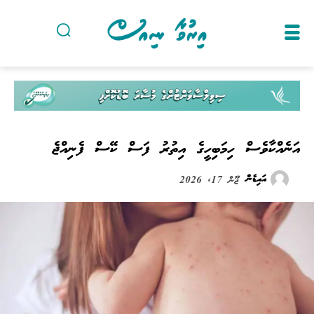
އަނެއްކާވެސް ހިމަބިހީގެ އިތުރު ފަސް ކޭސް ފެނިއްޖެ
އައިޑެން
ޖޫން 17, 2026