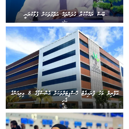
ބޭސް ރައްކާކުރާ ގުދަންތައް އަތޮޅުތަކަށް ފުޅާކުރަނީ
ސިއްހީ
އޭޕްރިލް މަހު ޕްރައިވެޓް ހޮސްޕިޓަލްތަކަށް އެންސްޕާގެ 8 މިލިއަންގެ
އެހީ
ސިއްހީ