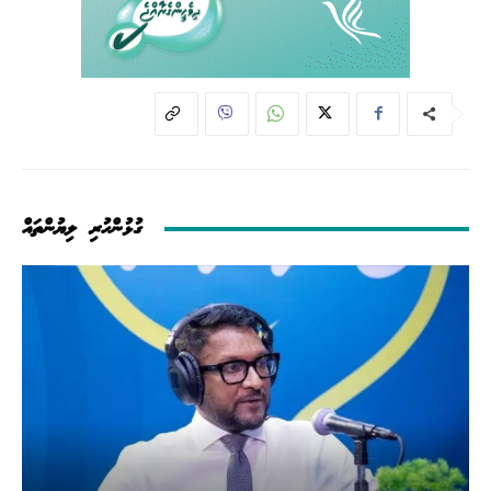
ގުޅުންހުރި ލިޔުންތައް