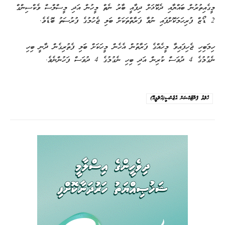
މީގެއިތުރުން ބައްޔާއި ދެކޮޅަށް ދިފާއީ ބާރު ނެތް މީހުން އަދި މީސްލްސް ވެކްސިންގް
2 ޑޯޒް ފުރިހަމަކޮށްފައި ނުވާ ފަރާތްތަކަށް ބަލި ޖެހުމުގެ ފުރުސަތު ބޮޑެވެ.
ހިމަބިހި ޖެހިފައިވާ މީހެއްގެ ފަރާތުން އެހެން މީހަކަށް ބަލި ފެތުރިގެން ދާނީ ބިހި
ނެގުމުގެ 4 ދުވަސް ކުރިން އަދި ބިހި ނެގުމުގެ 4 ދުވަސް ފަހުންނެވެ.
ހެލްތު ޕްރޮޓެކްޝަން އެޖެންސީ(އެޗްޕީއޭ)