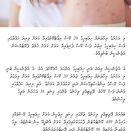
މި އަހަރުގެ މިހާތަނަށް ހިމަބިހީގެ 20 ކޭސް ރިޕޯޓްކޮށްފައިވާ ކަމަށާ މިދިޔަ ހަފްތާގައި
ވެސް ހިމަބިހީގެ އިތުރު ފަސް ކޭސް ފެނިފައިވާ ކަމަށް ކަމަށް ހެލްތް ޕްރޮޓެކްޝަން
އެޖެންސީން ބުނެފިއެވެ.
އެ އެޖެންސީން މިއަދު ވަނީ ހިމަބިހީގެ އަދާހަމަ ހާމަކޮށްފަ އެވެ. އެ އެޖެންސީން ބުނީ
މި އަހަރުގެ މިހާތަނަށް ހިމަބިހީގެ ޖުމްލަ 20 ކޭސް ރިޕޯޓްކޮށްފައިވާ ކަމަށާ މިވަގުތު
ފަސް ކޭސްގެ އިންވެސްޓިގޭޝަން ދަނީ ކުރެވެމުން ކަމަށެވެ. އެއީ މިދިޔަ ހަފްތާގައި
ފެނުނު ފަސް ކޭހެވެ. ޕޮޒިޓިވްވީ މީހުންގެ ތެރޭގައި ގިނައީ 18 އަހަރުން މަތީގެ
މީހުންނެވެ.
ބައްޔަށް ޕޮޒިޓިވްވީ މީހުންގެ ތެރޭގައި ގިނައީ ދިވެހީން ކަމަށާ ހިމަބިހީގެ ކޭސްތަކާއި
ގުޅިގެން 489 ކޮންޓެކްޓުން ފާހަގަކުރެވިފައިވާ ކަމަށް އެޗްޕީއޭ އިން ބުންޏެވެ. މީގެ
ތެރެއިން އެކްޓިވް 88 ކޮންޓެކްޓުން ދަނީ މޮނިޓާކުރަމުންނެވެ.