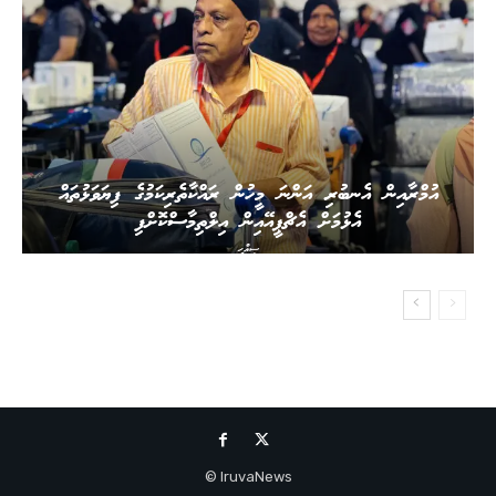
އުމްރާއިން އެނބުރި އަންނަ މީހުން ރައްކާތެރިކަމުގެ ފިޔަވަޅުތައް
އެޅުމަށް އެޗްޕީއޭއިން އިލްތިމާސްކޮށްފި
ސިއްހީ
IruvaNews ©