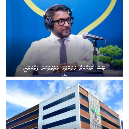
ބޭސް ރައްކާކުރާ ގުދަންތައް އަތޮޅުތަކަށް ފުޅާކުރަނީ
ސިއްހީ