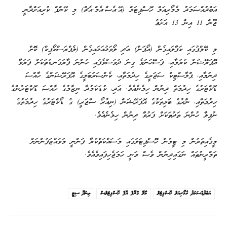
އަބްދުއްސަމަދު މެމޯރިއަލް ހޮސްޕިޓަލް (އޭ.އެސް.އެމް.އެޗް) މި ކޭންޕް ކުރިއަށްދާނީ
ޖޫން 11 އިން 13 އަށެވެ
މި ކޭމްޕުގައި ކަފާލައިގެން (އޯޕަން) އަދި ލޯވަޅުއަޅައިގެން (ލެޕްރަސްކޯޕިކް) ކޮށް
އޮޕަރޭޝަން ކުރުމާއި، ފަސޭހަނުވެ ގިނަ ދުވަސްވެފައި ހުންނަ ފާރުގަނޑުތަކަށް ފަރުވާ
ދިނުމާއި، ޕްލާސްޓިކް ސަޖަރީގެ ހިދުމަތާއި، ކެންސަރުބަލީގެ އޮޕަރޭޝަންގެ ހާއްސަ
ޑޮކްޓަރުގެ ހިދުމަތް ދިނުން ހިމެނެއެވެ. އަދި، ކުޑަކަމުދާ ނިޒާމުގެ ހާއްސަ ޑޮކްޓަރުންގެ
ހިދުމަތާއި، ނާރުގެ ބަލިތަކުގެ އޮޕަރޭޝަން (ނިއުރޯ ސާޖަރީ) ގެ ޑޯކްޓަރުގެ ހިދުމަތުގެ
ނުފިލާ ހުންނަ ތަދުތަކަށް ފަރުވާ ދިނުން ހިމެނެއެވެ.
މީގެއިތުރުން މި ޓީމުން ހޮސްޕިޓަލުގައި މަސައްކަތްކުރާ ފަންނީ މުވައްޒަފުންނަށް
ތަމްރީނުތައް ނަގައިދިނުން ވެސް ވަނީ ހަމަޖެހިފައިވެއެވެ.
އަބްދުއްސަމަދު މެމޯރިއަލް ހޮސްޕިޓަލް
މާލޭ ގްރޫޕް އޮފް ހޮސްޕިޓަލްސް
ތިނަދޫ ސިޓީ