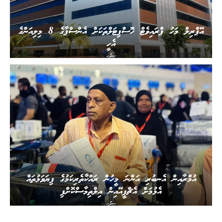
އޭޕްރިލް މަހު ޕްރައިވެޓް ހޮސްޕިޓަލްތަކަށް އެންސްޕާގެ 8 މިލިއަންގެ
އެހީ
ސިއްހީ
އުމްރާއިން އެނބުރި އަންނަ މީހުން ރައްކާތެރިކަމުގެ ފިޔަވަޅުތައް
އެޅުމަށް އެޗްޕީއޭއިން އިލްތިމާސްކޮށްފި
ސިއްހީ