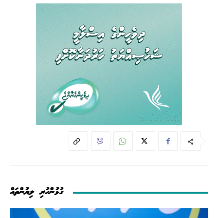
ގުޅުންހުރި ލިޔުންތައް