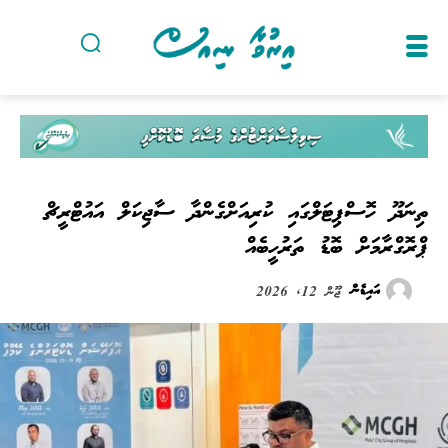
ތިނަދޫ ހޮސްޕިޓަލްގައި ކުރިއަށްގެންދާ ސާޖިކަލް އައުޓްރީޗް
ޕްރޮގްރާމަށް ބޮޑު ތަރުހީބެއް
އައިޑެން
ޖޫން 12, 2026