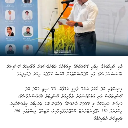
އެކި ދާއިރާތަކުގެ ދިވެހި ޑޮކްޓަރުންގެ ޓީމަކާއެކު އަބްދުއްސަމަދު މެމޯރިއަލް ހޮސްޕިޓަލް
(އޭ.އެސް.އެމް.އެޗް) ގައި އޮޕަރޭޝަންތަކަށް ޚާއްޞަ ކޭމްޕެއް މިއަދު ފަށައިފިއެވެ.
މިނިސްޓްރީ އޮފް ހެލްތް އެންޑް ފެމިލީ ވެލްފެއާ، މާލޭ ސިޓީ ގްރޫޕް އޮފް
ހޮސްޕިޓަލްސް އަދި އަބްދުއްސަމަދު މެމޯރިއަލް ހޮސްޕިޓަލް (އޭ.އެސް.އެމް.އެޗް)
ގުޅިގެން، ކުރިއަށްދާ މި ކޭމްޕަށް އާންމުންގެ ފަރާތުން ބޮޑު ތަރުހީބެއް ލިބެމުންދާއިރު،
މިހާތަނަށް 350 އެޕޮއިންޓްމަންޓް ކޮންފާމްވެފައިވާއިރު، ވޭޓިންގް ލިސްޓުގައި 190
ބަލިމީހުން އެބަތިއްބެވެ.