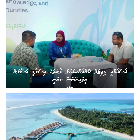
އެސްއެމްއީ ޑިޖިޓަލް ކޮންވެންޝަނަލް ލޯނުތައް އިސްލާމީ އުސޫލުން
ރީފައިނޭންސް ކުރަނީ
ވިޔަފާރި