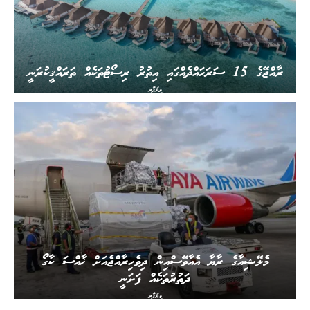
ރާއްޖޭގެ 15 ސަރަހައްދެއްގައި އިތުރު ރިސޯޓުތަކެއް ތަރައްޤީކުރަނީ
ވިޔަފާރި
މެލޭޝިއާގެ ރާޔާ އެއާވޭސްއިން ދިވެހިރާއްޖެއަށް ޚާއްސަ ކާގޯ
ދަތުރުތަކެއް ފަށަނީ
ވިޔަފާރި