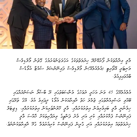
މާލީ އިދާރާތަކުން ފޯރުކޮށްދޭ ހިދުމަތްތަކުގެ އަގުވަޒަންކުރުމުގެ ގޮތުން މޯލްޑިވްސް
މަނިޓަރީ އޮތޯރިޓީ (އެމްއެމްއޭ)ން މޯލްޑިވްސް ފައިނޭންޝަލް ސެކްޓާ އެވޯޑްސް
ބާއްވައިފިއެވެ.
އެމްއެމްއޭގެ 45 ވަނަ އަހަރީ ދުވަހުގެ މުނާސަބަތުގައި ރޭ ބާސެލޯ ނަސަންދުރާގައި
ބޭއްވި ރަސްމިއްޔާތުގައި ޖުމްލަ ހަތް ދާއިރާއަކުން އެވޯޑު ދީފައިވެ އެވެ. އޭގެ ތެރޭގައި
ހިމެނެނީ މާލީ ބައިވެރިވުން އިތުރުކުރުމާއި، މާލީ ހޭލުންތެރިކަން އިތުރުކުރުމާއި، ޑިޖިޓަލް
ފައިނޭންސް ފުޅާކުރުމާއި ކުދި އަދި މެދު ފަންތީގެ ވިޔަފާރިތަކަށް ޚާއްސަ މާލީ
ޚިދުމަތްތައް އިތުރުކުރުމާއި އަދި ގްރީން ފައިނޭންސް ކުރިއެރުވުމާ ގުޅޭ ދާއިރާތަކުންނެވެ.