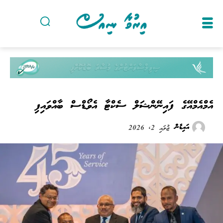
އެމްއެމްއޭގެ ފައިނޭންޝަލް ސެކްޓާ އެވޯޑްސް ބާއްވައިފި
އައިޑެން
ޖުލައި 2, 2026