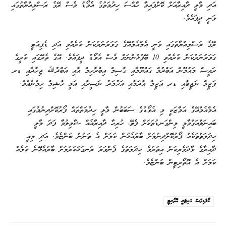
އަދި މާލީ ދާއިރާއަށް ކޮށްފައިވާ ހާއްސަ ހިދުމަތުގެ އެވޯޑު ވެސް ރޭގެ ރަސްމިއްޔާތުގައި
ވަނީ ދީފައެވެ.
ރޭގެ ރަސްމިއްޔާތުގައި ވަނީ އެމްއެމްއޭގެ ގަވަރުނަރުކަން ކުރެއްވި އަދި ޑެޕިއުޓީ
ގަވަރުނަރުކަން ކުރެއްވި 10 ބޭފުޅުންނަށް ވެސް އެވޯޑު ދީފައެވެ. އޭގެ ތެރޭގައި ކުރީގެ
ރައީސް މައުމޫން އަބްދުލް ގައްޔޫމާއި ގާސިމް އިބްރާހިމް އާއި އަބްދުﷲ ޖިހާދާއި ޑރ
ފަޒީލް ނަޖީބާއި ޑރ އަޒީމާ އާދަމާއި އަހުމަދު ނަސީރާއި އަލީ ހާޝިމް ހިމެނެއެވެ.
އެމްއެމްއޭގެ އަމާޒަކީ މި އެވޯޑުގެ ސަބަބުން މާލީ ހިދުމަތްތައް ފޯރުކޮށްދިނުމުގައި
ބައިނަލްއަގްވާމީ މިންގަނޑުތަކަށް ފެތޭ، ހުރިހާ ދާއިރާއެއް ޝާމިލުވާ ފަދަ މާލީ
ހިދުމަތްތަކެއް ފޯރުކޮށްދިނުމަށް ބާރުއެޅުން ކަމަށް އެ ތަނުން ބުންޏެވެ. އަދި މިއީ
ދާއިރާގެ ވާދަވެރިކަން އިތުރުވެ ޚިދުމަތުގެ ފެންވަރު ރަނގަޅުކުރުމަށް ބާރުއެޅޭނެ ކަމެއް
ކަމަށް އެ އޮތޯރިޓީން ބުންޏެވެ.
މޯލްޑިވްސް މަނިޓަރީ އޮތޯރިޓީ