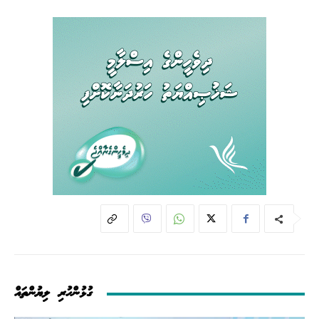
ގުޅުންހުރި ލިޔުންތައް