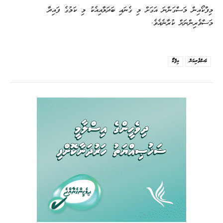
މިފްކޯއިން މަސްގަންނަ އަގަށް މި ގެނައި ބަދަލާއިއެކު މި ކަމުގެ ފައިދާ
މަސްވެރިންނަށް ކުރާނެއެވެ.
މަސްވެރިކަން
މިފްކޯ