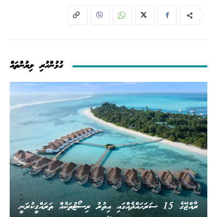
ގުޅުންހުރި ލިޔުންތައް
ރާއްޖޭގެ 15 ސަރަހައްދެއްގައި އިތުރު ރިސޯޓުތަކެއް ތަރައްޤީކުރަނީ