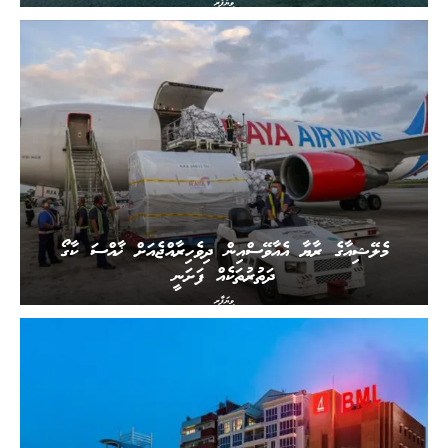
ވިޔަފާރި
މެލޭޝިއާގެ ރާޔާ އެއާވޭސްއިން ދިވެހިރާއްޖެއަށް ޚާއްސަ ކާގޯ
ދަތުރުތަކެއް ފަށަނީ
ވިޔަފާރި