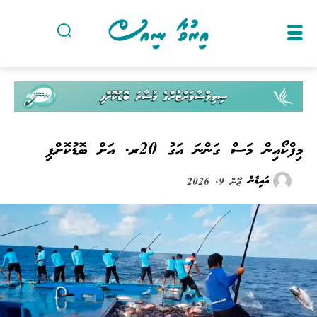
މިފްކޯއިން މަސް ގަންނަ އަގު 20ރ. އަށް ބޮޑުކޮށްފި
އައިޑެން
ޖޫން 9, 2026