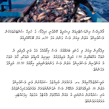
މޯލްޑިވްސް އިންޑަސްޓްރިއަލް ފިޝަރީޒް ކޮމްޕެނީ (މިފްކޯ) ގެ ހުރިހާ ސެންޓަރުތަކަކުން
މަސްވެރިންގެ އަތުން މިއަދު މަސް ގަންނަ އަގު 20ރ އަށް ބޮޑުކޮއްފިއެވެ.
މިފްކޯއިން މިއަދު މި ގެނައި ބަދަލާއެކު، މަސް ކިލޯއެއްގެ އަގު ވަނީ ފާއިތުވި ދެ
ދުވަހާ އަޅާބަލާއިރު 1.50 ރުފިޔާ މަތިވެފައެވެ. ނިމިދިޔަ އާދީއްތަ ދުވަހާއި ހޯމަ ދުވަހު
އެ ކުންފުނިން މަސްވެރިންގެ އަތުން މަސް ގަންނަމުންދިޔައީ ކިލޯއެއް 18.50 ރުފިޔާގެ
މަގުންނެވެ.
ރައީސުލްޖުމްހޫރިއްޔާ ޑރ. މުހައްމަދު މުއިއްޒުގެ ސަރުކާރުން ވަނީ މަސްވެރިންގެ
އަތުން 16 ރުފިޔާއަށްވުރެ ދަށްކޮށް މަސް ނުގަންނާނެކަމަށް ވައުދުވެވަޑައިގެންފައެވެ.
އަދި ސަރުކާރުން އަންނަނީ އެ ވައުދާ އެއްގޮތަށް މާކެޓްގެ އަގުތައް ހިފަހައްޓައި،
އަމަލުކުރަމުންނެވެ.