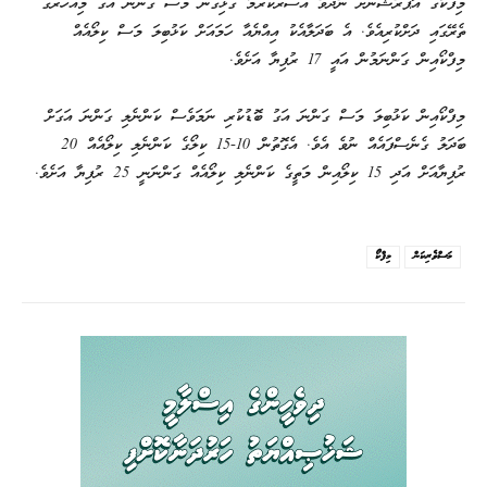
މިފްކޯގެ އޮޕަރޭޝަނަށް ނޭދެވޭ އަސަރުކުރުމާ ގުޅިގެން މަސް ގަންނަ އަގު މިއަހަރުގެ
ތެރޭގައި ދަށްކުރިއެވެ. އެ ބަދަލާއެކު އިއްޔެއާ ހަމައަށް ކަޅުބިލަ މަސް ކިލޯއެއް
މިފްކޯއިން ގަންނަމުން އައީ 17 ރުފިޔާ އަށެވެ.
މިފްކޯއިން ކަޅުބިލަ މަސް ގަންނަ އަގު ބޮޑުކުރި ނަމަވެސް ކަންނެލި ގަންނަ އަގަށް
ބަދަލު ގެނެސްފައެއް ނުވެ އެވެ. އެގޮތުން 10-15 ކިލޯގެ ކަންނެލި ކިލޯއެއް 20
ރުފިޔާއަށް އަދި 15 ކިލޯއިން މަތީގެ ކަންނެލި ކިލޯއެއް ގަންނަނީ 25 ރުފިޔާ އަށެވެ.
މަސްވެރިކަން
މިފްކޯ