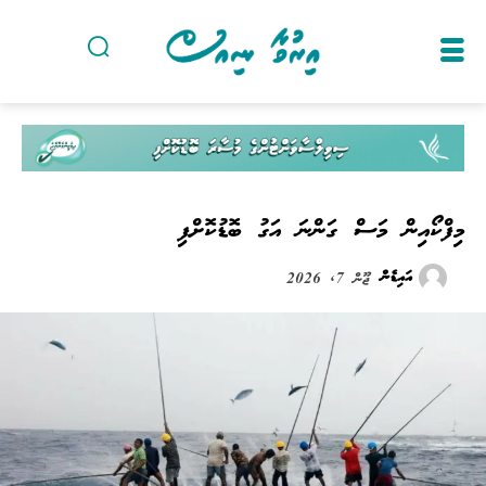
މިފްކޯއިން މަސް ގަންނަ އަގު ބޮޑުކޮށްފި
އައިޑެން
ޖޫން 7, 2026