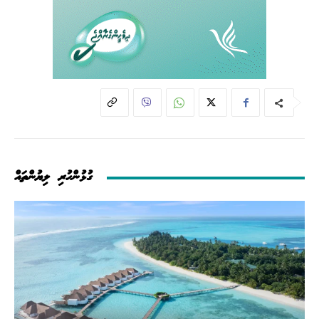
ގުޅުންހުރި ލިޔުންތައް