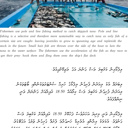
Fishermen use pole and line fishing method to catch skipjack tuna. Pole and line
fishing is a selective and therefore more sustainable way to catch tuna as only fish of a
certain size are caught, leaving juveniles to grow to spawning age and replenish the
stock in the future. Small bait fish are thrown over the side of the boat to lure the
tuna to the water surface. The fishermen use the acceleration of the fish as they race to
get their prey, hook them and fling them onto the ship's flat deck.
މިފްކޯއިން ކަޅުބިލަ މަސް ގަންނަ އަގު މަތިކޮށްފިއެވެ.
މިބަދަލާ އެކު މިއަދުން ފެށިގެން މިފްކޯގެ ހުރިހާ ސެންޓަރުތަކުންނާއި ބޯޓުތަކުން
މިއަދުން ފެށިގެން ކަޅުބިލަ މަސް ކިލޯއެއް 18.50 ރުފިޔާއަށް ގަންނަން ވަނީ
ނިންމާފައެވެ.
މިފްކޯއިން ވަނީ މިދިޔަ އަހަރުވެސް ފަހުކޮޅު 18.50 ރުފިޔާއަށް ކަޅުބިލަ މަސް
ގަނެފަވެ. އެކަމަކު އިރާނާއި އެމެރިކާ ހަނގުރާމަ ފެށުމާ ގުޅިގެން ތެލުގެ އަގުބޮޑުވެ،