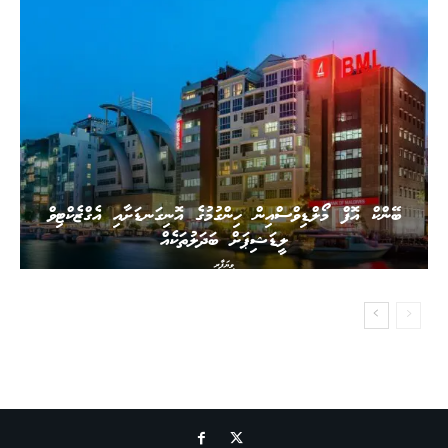
ބޭންކް އޮފް މޯލްޑިވްސްއިން ހިންގުމުގެ އޮނިގަނޑަށާއި އެގްޒެކްޓިވް
ލީޑަޝިޕަށް ބަދަލުތަކެއް
ވިޔަފާރި