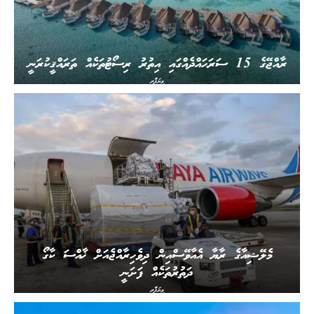
ރާއްޖޭގެ 15 ސަރަހައްދެއްގައި އިތުރު ރިސޯޓުތަކެއް ތަރައްޤީކުރަނީ
ވިޔަފާރި
މެލޭޝިއާގެ ރާޔާ އެއާވޭސްއިން ދިވެހިރާއްޖެއަށް ޚާއްސަ ކާގޯ
ދަތުރުތަކެއް ފަށަނީ
ވިޔަފާރި