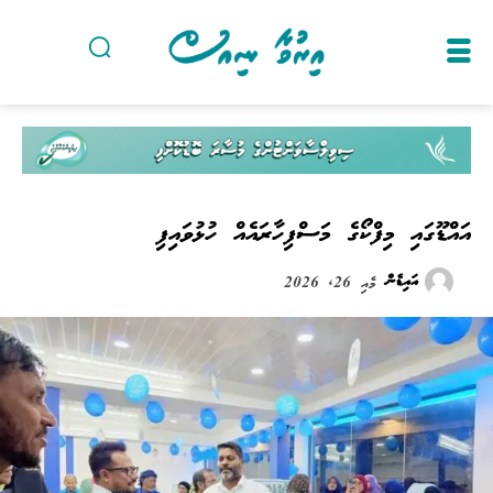
އައްޑޫގައި މިފްކޯގެ މަސްފިހާރައެއް ހުޅުވައިފި
އައިޑެން
މެއި 26, 2026