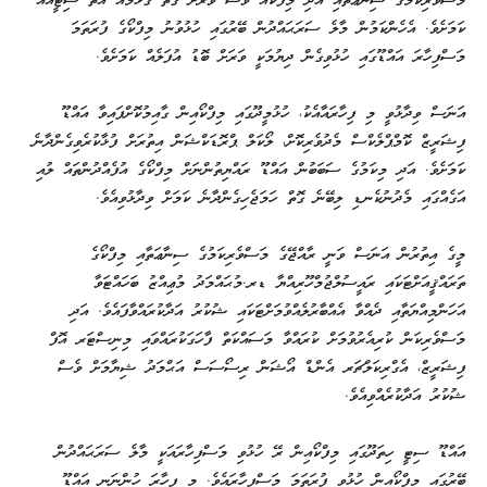
މަސްވެރިކަމުގެ ސިނާޢަތާއި އަދި މިފްކޯއާ ވެސް ވަރަށް ގާތް ގުޅުމެއް އޮތް ސިޓީއެއް
ކަމަށެވެ. އެހެންކަމުން މާލެ ސަރަޙައްދުން ބޭރުގައި ހުޅުވުނު މިފްކޯގެ ފުރަތަމަ
މަސްފިހާރަ އައްޑޫގައި ހުޅުވިގެން ދިޔުމަކީ ވަރަށް ބޮޑު އުފަލެއް ކަމަށެވެ.
އަނަސް ވިދާޅުވީ މި ފިހާރައާއެކު، ހުޅުމީދޫގައި މިފްކޯއިން ގާއިމުކޮށްފައިވާ އައްޑޫ
ފިޝަރީޒް ކޮމްޕްލެކްސް މެދުވެރިކޮށް، ލޯކަލް ޕްރޮޑަކްޝަން އިތުރަށް ފުޅާކުރެވިގެންދާނެ
ކަމަށެވެ. އަދި މިކަމުގެ ސަބަބުން އައްޑޫ ރައްޔިތުންނަށް މިފްކޯގެ އުފެއްދުންތައް ލުއި
އަގެއްގައި މެދުނުކެނޑި ލިބޭނެ ގޮތް ހަމަޖެހިގެންދާނެ ކަމަށް ވިދާޅުވިއެވެ.
މީގެ އިތުރުން އަނަސް ވަނީ ރާއްޖޭގެ މަސްވެރިކަމުގެ ސިނާޢަތާއި މިފްކޯގެ
ތަރައްޤީއަށްޓަކައި ރައީސުލްޖުމްހޫރިއްޔާ ޑރ.މުޙައްމަދު މުޢިއްޒު ބަހައްޓަވާ
އަހަންމިއްޔަތާއި ދެއްވާ އެއްބާރުލެއްވުމަށްޓަކައި ޝުކުރު އަދާކުރައްވާފައެވެ. އަދި
މަސްވެރިކަން ކުރިއެރުވުމަށް ކުރައްވާ މަސައްކަތް ފާހަގަކުރައްވައި މިނިސްޓަރ އޮފް
ފިޝަރީޒް، އެގްރިކަލްޗަރ އެންޑް އޯޝަން ރިސޯސަސް އަޙްމަދު ޝިޔާމަށް ވެސް
ޝުކުރު އަދާކުރެއްވިއެވެ.
އައްޑޫ ސިޓީ ހިތަދޫގައި މިފްކޯއިން ރޭ ހުޅުވި މަސްފިހާރައަކީ މާލެ ސަރަޙައްދުން
ބޭރުގައި މިފްކޯއިން ހުޅުވި ފުރަތަމަ މަސްފިހާރައެވެ. މި ފިހާރަ ހުންނަނީ އައްޑޫ