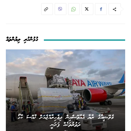
ގުޅުންހުރި ލިޔުންތައް
މެލޭޝިއާގެ ރާޔާ އެއާވޭސްއިން ދިވެހިރާއްޖެއަށް ޚާއްސަ ކާގޯ
ދަތުރުތަކެއް ފަށަނީ