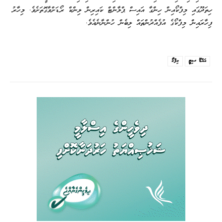
ހިތަދޫގައި މިފްކޯއިން ހިންގާ އައިސް ޕްލާންޓް ކައިރިން ލިންކް ރޯޑަށްވާގޮތަށެވެ. މިހާރު
ފިހާރައިން މިފްކޯގެ އުފެއްދުންތައް ލިބެން ހުންނާނެއެވެ.
އައްޑޫ ސިޓީ
މިފްކޯ