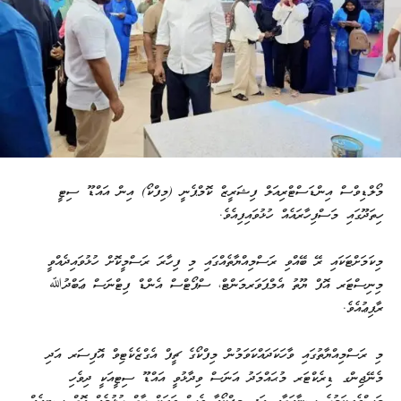
މޯލްޑިވްސް އިންޑަސްޓްރިއަލް ފިޝަރީޒް ކޮމްޕެނީ (މިފްކޯ) އިން އައްޑޫ ސިޓީ
ހިތަދޫގައި މަސްފިހާރައެއް ހުޅުވައިފިއެވެ.
މިކަމަށްޓަކައި ރޭ ބޭއްވި ރަސްމިއްޔާތެއްގައި މި ފިހާރަ ރަސްމީކޮށް ހުޅުވައިދެއްވީ
މިނިސްޓަރ އޮފް ޔޫތު އެމްޕަވަރމަންޓް، ސްޕޯޓްސް އެންޑް ފިޓްނަސް ޢަބްދުﷲ
ރާފިޢުއެވެ.
މި ރަސްމިއްޔާތުގައި ވާހަކަދައްކަވަމުން މިފްކޯގެ ޗީފް އެގްޒެކެޓިވް އޮފިސަރ އަދި
މެނޭޖިންގ ޑިރެކްޓަރ މުޙައްމަދު އަނަސް ވިދާޅުވީ އައްޑޫ ސިޓީއަކީ ދިވެހި