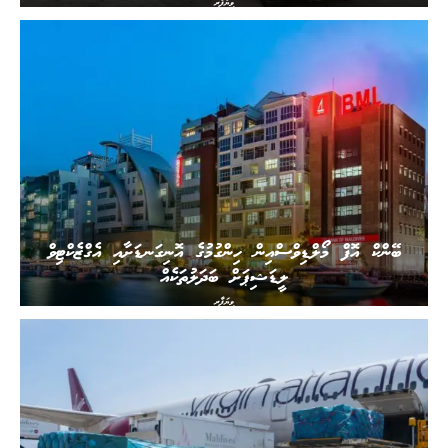
ވިޔަފާރި
ބޭންކް އޮފް މޯލްޑިވްސްއިން ހިންގުމުގެ އޮނިގަނޑަށާއި އެގްޒެކްޓިވް
ލީޑަޝިޕަށް ބަދަލުތަކެއް
ވިޔަފާރި