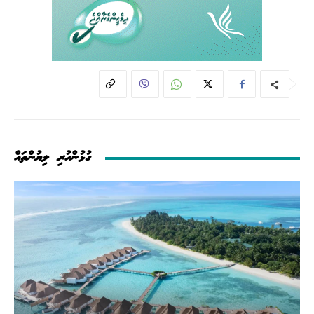
ގުޅުންހުރި ލިޔުންތައް