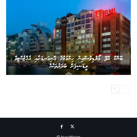
ބޭންކް އޮފް މޯލްޑިވްސްއިން ހިންގުމުގެ އޮނިގަނޑަށާއި އެގްޒެކްޓިވް
ލީޑަޝިޕަށް ބަދަލުތަކެއް
ވިޔަފާރި
IruvaNews ©