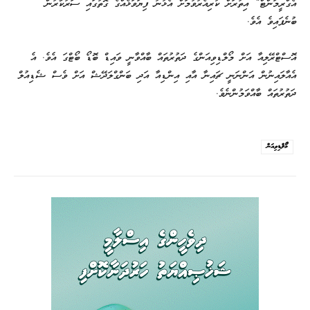
އެގްރީމަންޓް“ އިތުރަށް ކުރިއެރުވުމަށް އެޅުނު ފިޔަވަޅެއްގެ ގޮތުގައި ސަރުކާރުން
ބުނެފައިވެ އެވެ.
އޮސްޓްރޭލިއާ އަށް މޯލްޑިވިއަންގެ ދަތުރުތައް ބާއްވާނީ ވައިޑް ބޮޑޯ ބޯޓްގަ އެވެ. އެ
އެއާލައިނުން އަންނަނީ ޗައިނާ އާއި އިންޑިއާ އަދި ބަންގްލަދޭޝް އަށް ވެސް ޝެޑިއުލް
ދަތުރުތައް ބާއްވަމުންނެވެ.
މޯލްޑިވިއަން