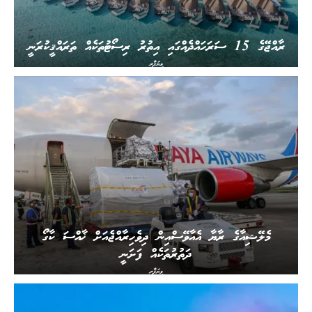
ރާއްޖޭގެ 15 ސަރަހައްދެއްގައި އިތުރު ރިސޯޓުތަކެއް ތަރައްޤީކުރަނީ
ވިޔަފާރި
މެލޭޝިއާގެ ރާޔާ އެއާވޭސްއިން ދިވެހިރާއްޖެއަށް ޚާއްސަ ކާގޯ
ދަތުރުތަކެއް ފަށަނީ
ވިޔަފާރި