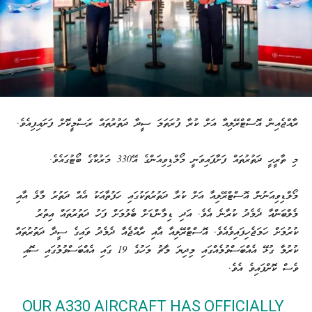
ރާއްޖެއިން އޮސްޓްރޭލިއާ އަށް ކުރާ ފުރަތަމަ ސީދާ ދަތުރުތައް ރަސްމީކޮށް ފަށައިފިއެވެ.
މި ތާރީހީ ދަތުރުތައް ފަށާފައިވަނީ މޯލްޑިވިއަންގެ އޭ330 މަރުކާގެ ބޯޓުގައެވެ.
މޯލްޑިވިއަނުން އޮސްޓްރޭލިއާ އަށް ކުރާ ދަތުރުތަކުގައި ހަފުތާއަކު އެއް ދަތުރު މާލެ އާއި
މެލްބަންއާ ދެމެދު ކުރާނެ އެވެ. އަދި ޑިމާންޑަށް ބެލުމަށް ފަހު ދަތުރުތައް އިތުރު
ކުރުމަށް ހަމަޖެހިފައިވެއެވެ. އޮސްޓްރޭލިއާ އާއި ރާއްޖެއާ ދެމެދު ވައިގެ ސީދާ ދަތުރުތައް
ކުރުމާ ގުޅޭ އެއްބަސްވުމެއްގައި މިދިޔަ މާޗު މަހުގެ 19 ގައި އެއްބަސްވުމުގައި ސޮއި
ވެސް ކޮށްފައިވެ އެވެ.
OUR A330 AIRCRAFT HAS OFFICIALLY