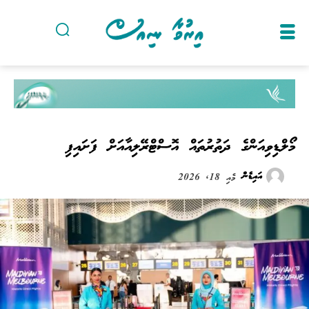
މޯލްޑިވިއަންގެ ދަތުރުތައް އޮސްޓްރޭލިއާއަށް ފަށައިފި
އައިޑެން
މެއި 18, 2026