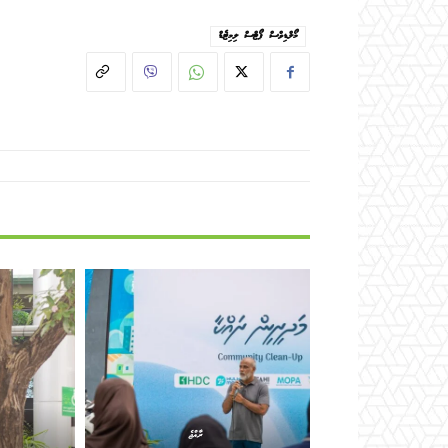
މޯލްޑިވްސް ޕޯޓްސް ލިމިޓެޑް
ރާއްޖެ