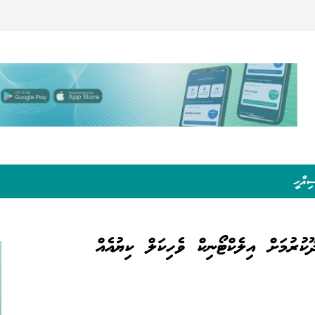
ިއްހީ
ކުރުމަށް އިލެކްޓޯނިކް ވެހިކަލް ކިޔުއެއް