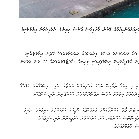
ރިއަށްގެންދިއުމުގެ ގޮތުން މޯލްޑިވްސް ޕޯޓްސް ލިމިޓެޑް، އެމްޕީއެލުން އިލެކްޓޯނިކް
 މުދާ ދޫކުރަމުންދާ އުސޫލް މިހާރަށްވުރެ ހަރުދަނާކުރުމުގެ ގޮތުން، އިލެކްޓްރޯނިކް
ވެހިކަލް ކިޔުއެއް ގާއިމްކުރުމަށް މަސައްކަތްކުރަމުންދާކަމަށެވެ. އެގޮތުން އެމްޕީއެލްއިން ނިންމާފައިވަނީ މިހިނގާ ސެޕްޓެމްބަރުމަހުގެ 21 ވަނަ ދުވަހުން
ޭނީ މި ކިޔުގެ ތެރެއިން ކަމަށް އެމްޕީއެލުން ބުންޏެވެ. އަދި މިބަދަލާއެކު ހުޅުމާލެ
ުމަތަށް އިތުރަށް އަވަސް ވެގެންދާނޭކަމަށް އެކުންފުނިން ވަނީ ބުނެފައެވެ.
ޓުން ފޯމް ޑައުންލޯޑުކޮށް ފުރުމަށްފަހު އޮފީހަށް ހުށަހެޅުމަށް އެދިފައެވެ. މެއިލް
info@port ) ނުވަތަ ހުޅުމާލޭ ފައިނޭންސް ކައުންޓަރ އަށް ހުށަހެޅުމަށް އެމްޕީއެލުން ވަނީ އެދިފައެވެ.
ް ހާމަކޮށްފައެވެ.