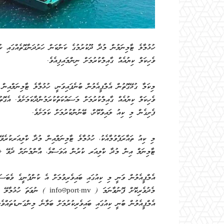
ހުޅުމާލެ ޓާމިނަލުން މުދާ ދޫކުރުމުގެ ކަންކަން ހަރުދަނާގޮތެއްގައި ކު
ވެހިކަލް ކިޔުއެއް ގާއިމްކުރުމަށް ނިންމައިފިއެވެ.
މިކަމާ ގުޅޭގޮތުން އެމްޕީއެލުން ބުނެފައިވަނީ، ހުޅުމާލެ ޓާމިނަލްއިން
ފެށިގެން މި ކިއު ލައިވްކޮށް، ބޭނުންކުރުމަށް ކަމަށެވެ.
މި ކިއު ތައާރަފްވުމާއެކު، ހުޅުމާލެ ޓާމިނަލްއިން މުދާ ކްލިއަރކުރެވ
ޓާމިނަލް އިން މުދާ ކްލިއަރ ކުރުން އަވަސްވެ، އާންމުނަށް ދެވޭ ޚިދ
އެމްޕީއެލުން ވަނީ މި ކިއުގައި ބައިވެރިވުމަށް އެ ކުންފުނީގެ ވެބަސައި
މެދުވެރިކޮށް ފޮނުވާނަމަ ( .mv
އެމްޕީއެލުން ބުނީ ކިއުގައި ބައިވެރިކުރުމަށް ބަލާނެ މިންގަނޑުތައްވެސ