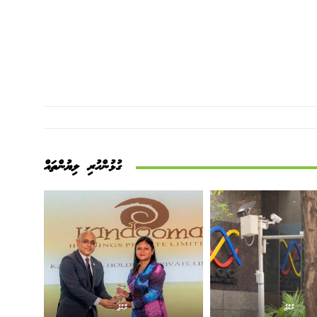
ގުޅުންހުރި ލިޔުންތައް
ރާއްޖެ
ރާއްޖެ