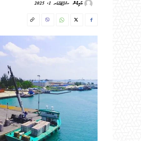
އައިޑެން
ސެޕްޓެމްބަރ 1, 2025