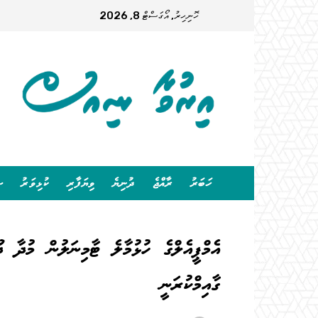
ހޮނިހިރު, އޯގަސްޓް 8, 2026
ހަބަރު
ރާއްޖެ
ދުނިޔެ
ވިޔަފާރި
ކުޅިވަރު
ސ
އެމްޕީއެލްގެ ހުޅުމާލެ ޓާމިނަލުން މުދާ ދޫ
ގާއިމްކުރަނީ