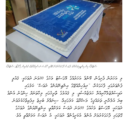
ސްޓެލްކޯ އިން އިންޖީނިއަރުންގެ ދުވަސް ފާހަގަކުރުމަށް ބޭއްވި ހާއްސަ ރަސްމިއްޔާތުގެ ތެރެއިން | ފޮޓޯ: ސްޓެލްކޯ
މި އަހަރުން ފެށިގެން، ކޮންމެ އަހަރެއްގެ އޮގަސްޓު މަހުގެ 30ވަނަ ދުވަހަކީ، ޤައުމީ
ފެންވަރުގައި ފާހަގަކުރާ، ”ދިވެހިރާއްޖޭގެ އިންޖިނޭރުންގެ ދުވަސް“ ކަމުގައި
ރައީސުލްޖުމްހޫރިއްޔާ ހަމަޖެއްސެވީ، މި ޤައުމުގެ ތާރީޚުގައި މިހާތަނަށް ހިންގުނު އެންމެ
ބިޔަ އުމްރާނީ ތަރައްޤީގެ މަޝްރޫޢު ކަމުގައިވާ، ސިނަމާލެ ބުރިޖު އިފުތިތާހުކުރެވުނު
ދުވަހަކީ، އޮގަސްޓު މަހެއްގެ 30ވަނަ ދުވަސް ކަމަށްވާތީ، އިންޖިނޭރުންގެ ދުވަހުގެ
ގޮތުގައި ފާހަގަކުރުމަށް އެންމެ އެކަށީގެންވާ ދުވަހަކީ، އެ ދުވަސް ކަމަށްވާތީ އެވެ.