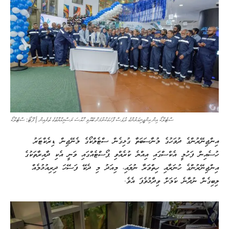
ސްޓެލްކޯ އިން އިންޖީނިއަރުންގެ ދުވަސް ފާހަގަކުރުމަށް ބޭއްވި ހާއްސަ ރަސްމިއްޔާތުގެ ތެރެއިން | ފޮޓޯ: ސްޓެލްކޯ
އިންޖިނޭރުންގެ ދުވަހުގެ މުނާސަބަތާ ގުޅިގެން ސްޓެލްކޯގެ މެނޭޖިން ޑިރެކްޓަރު
ހުސެއިން ފަހުމީ އެކްސްގައި އިއްޔެ ކުރެއްވި ޕޯސްޓެއްގައި ވަނީ އެކި ދާއިރާތަކުގެ
އިންޖިނޭރުންގެ ހުނަރާއި ހިތްވަރާ ނުލައި، މިއަދު މި ދެކޭ ފަސޭހަ ދިރިއުޅުމެއް
ލިބިގެން ނުދާނެ ކަމަށް ވިދާޅުވެފަ އެވެ.