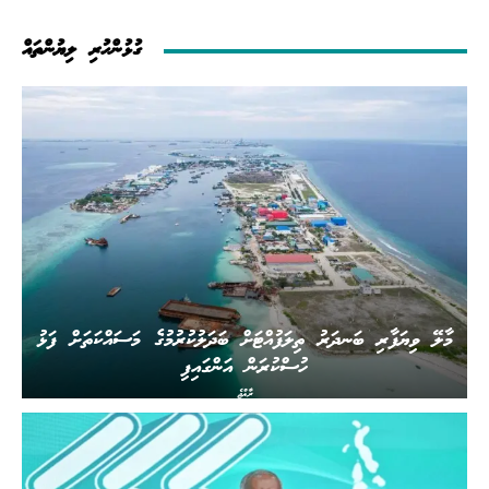
ގުޅުންހުރި ލިޔުންތައް
މާލޭ ވިޔަފާރި ބަނދަރު ތިލަފުއްޓަށް ބަދަލުކުރުމުގެ މަސައްކަތަށް ފަޅު
ހުސްކުރަން އަންގައިފި
ރާއްޖެ