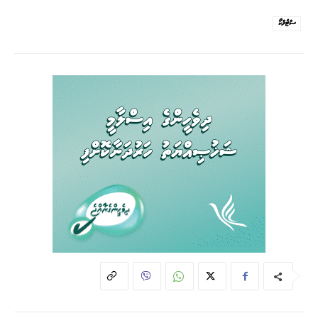
ސްޓެލްކޯ