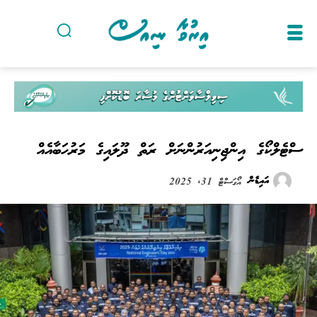
ސްޓެލްކޯގެ އިންޖިނިއަރުންނަށް ރަތް ދޫލައިގެ މަރުހަބާއެއް
އައިޑެން
އޯގަސްޓް 31, 2025