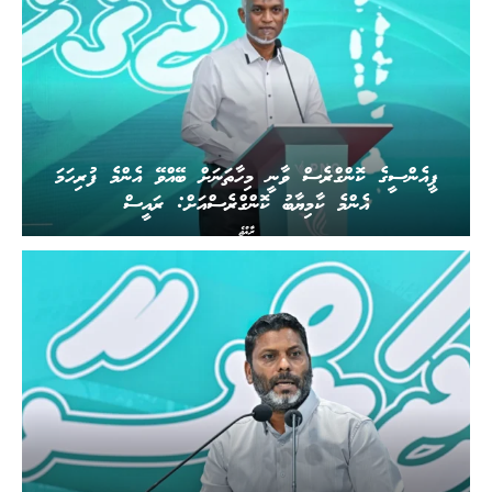
ޕީއެންސީގެ ކޮންގްރެސް ވާނީ މިހާތަނަށް ބޭއްވޭ އެންމެ ފުރިހަމަ
އެންމެ ކާމިޔާބު ކޮންގްރެސްއަށް: ރައީސް
ރާއްޖެ