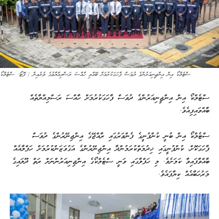
ސްޓެލްކޯ އިން އިންޖީނިއަރުންގެ ދުވަސް ފާހަގަކުރުމަށް ބޭއްވި ހާއްސަ ރަސްމިއްޔާތުގެ ތެރެއިން | ފޮޓޯ: ސްޓެލްކޯ
ސްޓެލްކޯ އިން އިންޖީނިއަރުންގެ ދުވަސް ފާހަގަކުރުމަށް ހާއްސަ ރަސްމިއްޔާތެއް
ބާއްވައިފިއެވެ.
ސްޓެލްކޯ އިން ބުނީ ކުންފުނީގެ ފެންވަރުގައި ރާއްޖޭގެ އިންޖިނޭރުންގެ ދުވަސް
ފާހަގަކޮށް، ކުންފުނީގައި ޚިދުމަތްކުރަމުންދާ އިންޖިނޭރުންގެ އަގުވަޒަންކުރުމަށް ހަފްލާއެއް
ބާއްވާފައިވާ ކަމަށެވެ. މި ހަފްލާގައި ވަނީ ސްޓެލްކޯގެ އިންޖިނިއަރުންނަށް ރަތް ދޫލައިގެ
މަރުހަބާއެއް ކިޔާފައެވެ.