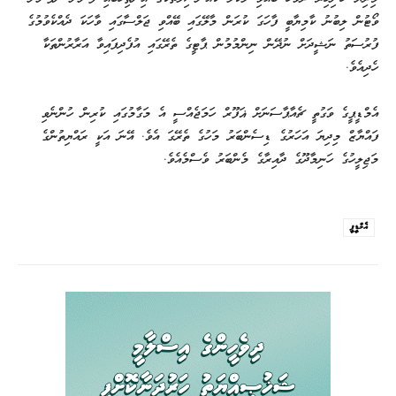
ވޯޓުން ލިބުނު ކާމިޔާބީ ފާހަގަ ކުރަން މާލޭގައި ބޭއްވި ޖަލްސާގައި ވާހަކަ ދެއްކެވުމުގެ
ފުރުސަތު ނަޝީދަށް ނުދޭން ނިންމުމުން ޕާޓީގެ ތެރޭގައި އުފެދިފައިވާ އަރާރުންތަކާ
ހެދިއެވެ.
އެމްޑީޕީގެ ވަގުތީ ޗެއާޕާސަނަށް ޣަފޫރް ހަމަޖެއްސީ އެ މަގާމުގައި ކުރިން ހުންނެވި
ފައްޔާޒް މިދިޔަ އަހަރުގެ ޑިސެންބަރު މަހުގެ ތެރޭގަ އެވެ. އޭނަ އަކީ ރައްޔިތުންގެ
މަޖިލީހުގެ ހަނިމާދޫގެ ދާއިރާގެ މެންބަރު ވެސްމެއެވެ.
އެމްޑީޕީ