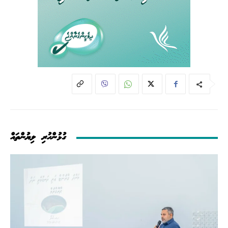
ގުޅުންހުރި ލިޔުންތައް