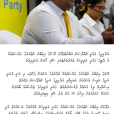
އެމްޑީޕީގެ ވަގުތީ ޗެއާޕާސަން އަބްދުލްޣަފޫރު މޫސާގެ އިތުބާރު ނެތްކަމުގެ މައްސަލައެއް
އެ ޕާޓީގެ ގައުމީ މަޖިލީހަށް ވެއްދުމަށްޓަކައި ސޮއި ހޯދަން ފަށައިފިއެވެ.
އޭނަގެ އިތުބާރު ނެތްކަމުގެ މައްސަލައެއް ވެއްދުމުގެ ކަންކަން ފަށާފައ މި ވަނީ ކުރަނީ
ކުރީގެ ރައީސް މުހައްމަދު ނަޝީދާއި އެމްޑީޕީގެ ކުރީގެ ޗެއާޕާސަން ފައްޔާޒް
އިސްމާއިލް ލީޑު ކުރައްވާ ފެކްޝަނުންނެވެ. ގައުމީ މަޖިލީހުގެ ޖަލްސާއެއް ބާއްވަން
ހުށަހަޅާ ހުށަހެޅުމަށް މިހާރު 50 އަށް ވުރެ ސޮއި ލިބިފައިވެއެވެ.
ޣަފޫރަށް އިތުބާރު ނެތްކަމުގެ މައްސަލައެއް ގައުމީ މަޖިލީހަށް ވެއްދުމުގެ މަސައްކަތް ފެށީ
މިދިޔަ ހޮނިހިރު ދުވަހު ބޭއްވި ލޯކަލް ކައުންސިލްތަކުގެ އިންތިހާބާއި ފެންނަ ނުފެންނަ