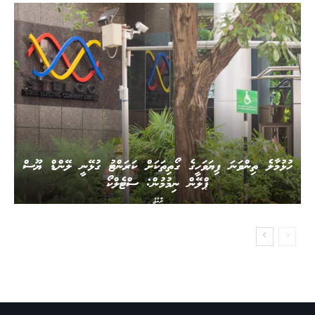
ހުޅުމާލެ ތިންވަނަ ފިޔަވަހީގެ ގޯތިތަކަށް ކަރަންޓު ގުޅޭނީ ލޭންޑް ޔޫސް
ޕްލޭން ނިމުމުން: ސްޓެލްކޯ
ރާއްޖެ