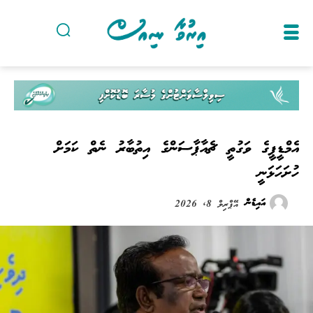
އެމްޑީޕީގެ ވަގުތީ ޗެއާޕާސަންގެ އިތުބާރު ނެތް ކަމަށް
ހުށަހަޅަނީ
އައިޑެން
އޭޕްރިލް 8, 2026