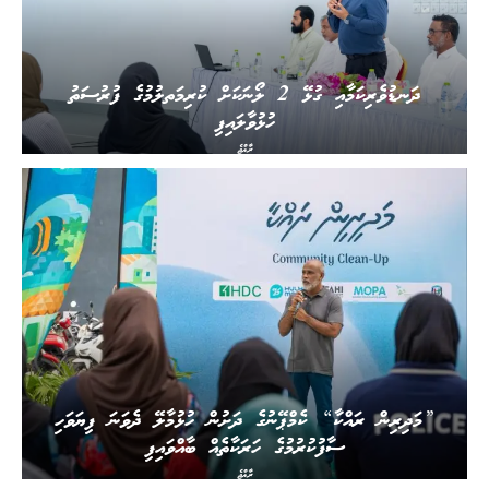
ދަނޑުވެރިކަމާއި ގުޅޭ 2 ލޯނަކަށް ކުރިމަތލުމުގެ ފުރުސަތު
ހުޅުވާލައިފި
ރާއްޖެ
”މަދިރިން ރައްކާ“ ކެމްޕޭނުގެ ދަށުން ހުޅުމާލޭ ދެވަނަ ފިޔަވަހި
ސާފުކުރުމުގެ ހަރަކާތެއް ބާއްވައިފި
ރާއްޖެ