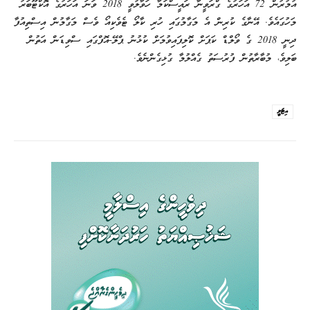
އުމުރުން 72 އަހަރުގެ ގްރަވީނާ ރައީސްކަމާ ހަވާލުވީ 2018 ވަނަ އަހަރުގެ އޮކްޓޫބަރު
މަހުގައެވެ. އޭނާގެ ކުރިން އެ މަގާމުގައި ހުރި ކާލޯ ޓެވެކިއޯ ވެސް މަގާމުން އިސްތިއުފާ
ދިނީ 2018 ގެ ވޯލްޑް ކަޕަށް ކޮލިފައިވުމަށް ކުޅުނު ޕްލޭ-އޮފްގައި ސްވިޑަން އަތުން
ބަލިވެ، މުބާރާތުން ފުރުސަތު ގެއްލުމާ ގުޅިގެންނެވެ.
އިޓަލީ