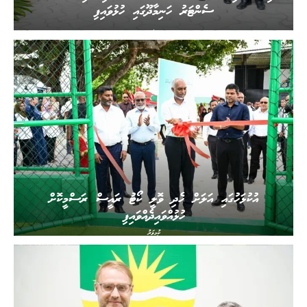
ސެންޓަރު ހަނިމާދޫގައި ހުޅުވައިފި
.
އުކުޅަހުގައި އަލަށް ހެދި ވޮލީ ކޯޓު ރައީސް ރަސްމީކޮށް
ހުޅުއްވައިދެއްވައިފި
ކުޅިވަރު