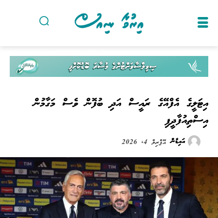
އިޓަލީގެ އެފްއޭގެ ރައީސް އަދި ބުފޮން ވެސް މަގާމުން
އިސްތިއުފާދީފި
އައިޑެން
އޭޕްރިލް 4, 2026