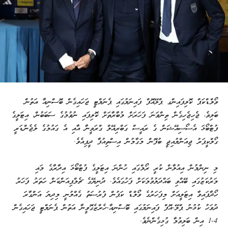
ވޯލްޑްކަޕް ކޮލިފައިންގ ޕްލޭއޮފް ފައިނަލުގައި ޕެނަލްޓީ ޖަހައިގެން ބޮސްނިއާ އަތުން
ބަލިވެ، ޖެހިޖެހިގެން ތިންވަނަ ފަހަރަށް މުބާރާތަށް ކޮލިފައި ނުވުމުގެ ސަބަބުން، އިޓަލީގެ
ފުޓްބޯޅަ އެސޯސިއޭޝަން ގެ ރައީސް ގަބްރިއޭލް ގްރަވީނާ އާއި އެ ގައުމުގެ ލެޖެންޑަރީ
ގޯލްކީޕަރު ޖިއަންލުއިޖީ ބުފޮން މަގާމުން އިސްތިއުފާ ދީފިއެވެ.
މި ނިންމުން އިއުލާން ކުރީ ރޯމްގައި ހުންނަ އިޓަލީގެ ފުޓްބޯޅަ އިދާރާގެ މައި
މަރުކަޒުގައި ބޭއްވި ބައްދަލުވުމަކަށް ފަހުގައެވެ. ދުނިޔޭގެ ޗެމްޕިއަންކަން ހަތަރު ފަހަރު
ހޯދާފައިވާ އިޓަލީއަށް މިފަހަރުގެ ވޯލްޑް ކަޕުން ފުރުސަތު ގެއްލުނީ މިދިޔަ އަންގާރަ
ދުވަހު ކުޅުނު ޕްލޭ-އޮފް ފައިނަލުގައި ބޮސްނިއާ-ހެރްޒެގޮވީނާ އަތުން ޕެނަލްޓީ ޖަހައިގެން
4-1 އިން ބަލިވުމާ ގުޅިގެންނެވެ.