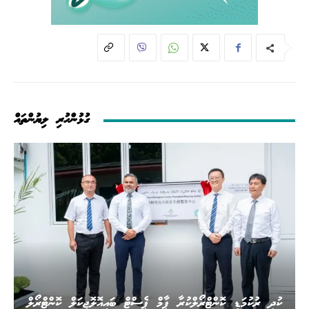
ގުޅުންހުރި ލިޔުންތައް
ކުދި ރުކުމަޑި ކޮންޓްރޯލްކުރާ ޕާމް ޕެސްޓް ބައިއޮލޮޖިކަލް ކޮންޓްރޯލް