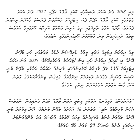
މިއީ 2018 ވަނަ އަހަރު ރަޝިއާގައި ބޭއްވި ވޯލްޑް ކަޕާއި 2022 ވަނަ އަހަރު
ގަތަރުގައި ބޭއްވި ވޯލްޑް ކަޕަށް ފަހު، އިޓަލީއަށް މުބާރާތުން ފުރުސަތު ގެއްލުނު ތިންވަނަ
ފަހަރެވެ. ވޯލްޑް ކަޕްގެ ތާރީޚުގައި މީގެ ކުރިން މުބާރާތް ކާމިޔާބު ކޮށްފައިވާ އެއްވެސް
ޓީމެއް ޖެހިޖެހިގެން ތިން މުބާރާތަށް ކޮލިފައިނުވެފައި ނުވެއެވެ.
މީގެ އިތުރުން އިޓަލީގެ ގައުމީ ޓީމުގެ ޑެލިގޭޝަން ހެޑްގެ މަގާމުގައި ހުރި ބުފޮން
އޭނާގެ އިސްތިއުފާ އިއުލާން ކުރީ އިންސްޓަގްރާމް މެދުވެރިކޮށެވެ. 2006 ވަނަ އަހަރު
އިޓަލީއަށް ވޯލްޑް ކަޕް ކާމިޔާބު ކޮށްދިނުމުގައި މުހިންމު ދައުރެއް އަދާކުރި ބުފޮން ބުނީ،
ރައީސް ގްރަވީނާ މަގާމުން ވަކިވުމަށް ނިންމެވުމާ ގުޅިގެން، ޒިންމާދާރުކަމުގެ ގޮތުން
އޭނާ ވެސް އެގޮތަށް އަމަލުކުރަން ނިންމީ ކަމަށެވެ.
”އަހަރެމެންގެ މައިގަނޑު އަމާޒަކީ އިޓަލީ އަލުން ވޯލްޑް ކަޕަށް ގެންދިއުން. ނަމަވެސް
އެކަން ކާމިޔާބެއް ނުވި،“ އުމުރުން 48 އަހަރުގެ ބުފޮން ބުންޏެވެ. އޭނާ އިތުރަށް ބުނީ،
އޭނާގެ މަގާމަށް އެންމެ އެކަށީގެންވާ މީހަކު ހޮވުމުގެ ފުރުސަތު އައު މެނޭޖްމަންޓަށް
ދިނުމަކީ އެންމެ ރަނގަޅު ގޮތް ކަމަށް ދެކޭ ކަމަށެވެ.