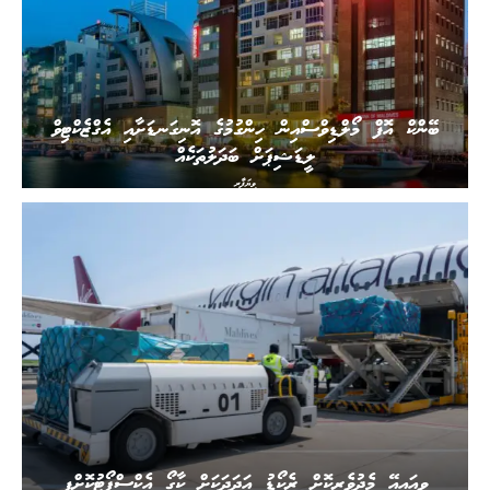
ބޭންކް އޮފް މޯލްޑިވްސްއިން ހިންގުމުގެ އޮނިގަނޑަށާއި އެގްޒެކްޓިވް
ލީޑަޝިޕަށް ބަދަލުތަކެއް
ވިޔަފާރި
ވީއައިއޭ މެދުވެރިކޮށް ރެކޯޑު އަދަދަކަށް ކާގޯ އެކްސްޕޯޓުކޮށްފި