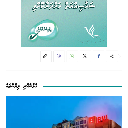
ގުޅުންހުރި ލިޔުންތައް