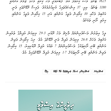
1625 ޓަނުގެ މަސް ކިރުވާފަ އެވެ. ފެބްރުވަރީ މަހު ކިރުވި މަހުގެ ޖުމްލަ އަދަދަކީ
1180 ޓަނެވެ. މިއީ، 37 އިންސައްތައިގެ ކުރިއެރުމެކެވެ. ފައިސާ ދޫކޮށްފައި ވަނީ
ކަޅުބިލަ މަހާއި 10 ކިލޯއިން މަތީގެ ކަންނެލި އަދި 15 ކިލޯއިން މަތީގެ ކަންނެލި
ކިރުވި ދޯނި ތަކަށެވެ.
މީގެ އިތުރުން މަސްވެރިންނަށް މާރިޗު މަހު ދޫކުރި 29.3 މިލިއަން ރުފިޔާގެ ތެރެއިން
ކަޅުބިލަ މަހަށް 26.8 މިލިއަން ރުފިޔާ ވަނީ ދޫކޮށްފަ އެވެ. ދިހަ ކިލޯއިން މަތިން
ކަންނެލި ބޭނި ދޯނިތަކުގެ މަސްވެރިންނަށް 7 ލައްކަ ރުފިޔާ ދޫކުރިއިރު، 15 ކިލޯއިން
މަތިން ކަންނެލި ބޭނި ދޯނިތަކަށް 1.7 މިލިއަން ރުފިޔާ ދޫކޮށްފައިވެ އެވެ.
މަސްވެރިކަން
މަސްވެރިކަމާއި ކަނޑުގެ ވަސީލަތްތަކާ ބެހޭ ވުޒާރާ
މިފްކޯ