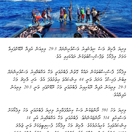
މިދިޔަ މާރިޗު މަސް ނިމުނުއިރު މަސްވެރިންނަށް 29.3 މިލިއަން ރުފިޔާ ދޫކޮށްފައިވާ
ކަމަށް މިފްކޯގެ ތަފާސްހިސާބުތަކުން ދައްކައިވި އެވެ.
މިފްކޯގެ ފާސްހިސާބުތަކުން ދައްކާ ގޮތުން ފެބްރުވަރީ މަހާ އަޅާބަލާއިރު މަސްވެރިންނަށް
ލިބުނު ފައިސާގެ އަދަދު ވަނީ 44 އިންސައްތަ އިތުރުވެފަ އެވެ. އަދި މާރިޗު މަހު
29.3 މިލިއަން ރުފިޔާ ދޫކުރިއިރު ފެބްރުވަރީ މަހު ދޫކޮށްފައި ވަނީ 20.3 މިލިއަން
ރުފިޔާއެވެ.
މިދިޔަ މަހު 591 ދޯންޏަކުން މަސް ކިރުވާފަވާއިރު މިދިޔަ ފެބްރުވަރީ މަހު މިފްކޯއަށް
މަސްކިރުވީ 514 ދޯންޏަކުންނެވެ. ފެބްރުވަރީ މަހާ އަޅާބަލާއިރު އެއީ 14
އިންސައްތައިގެ ކުރިއެރުމެކެވެ. މާރިޗު މަހު މިފްކޯގެ ފެސިލިޓީތަކަށް ވަނީ ޖުމްލަ