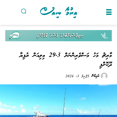
މާރިޗު މަހު މަސްވެރިންނަށް 29.3 މިލިއަން ރުފިޔާ
ދޫކޮށްފި
އައިޑެން
އޭޕްރިލް 3, 2026