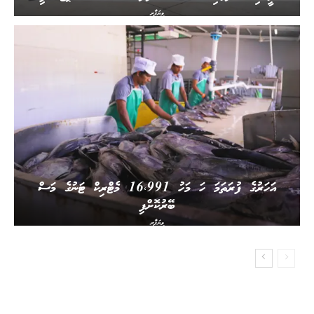
ވިޔަފާރި
އަހަރުގެ ފުރަތަމަ ހަ މަހު 16،991 މެޓްރިކް ޓަނުގެ މަސް
ބޭރުކޮށްފި
ވިޔަފާރި