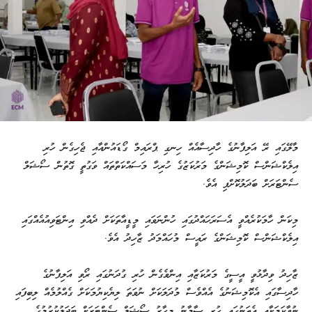
މާލޭގައި ރޭ އަލިފާނުގެ ހާދިސާއެއް ހިނގި ޕްރައިމް ގޯޑައުންއާއި ޖެހިގެން ހުރި
އިލެކްޝަންސް ކޮމިޝަންގެ މަރުކަޒުގެ ހުރިހާ މަސައްކަތްތައް ވަގުތީ ގޮތުން ސޯޝަލް
ސެންޓަރަށް ބަދަލުކޮށްފި އެވެ.
މިކަން ހާމަކުރެއްވީ އެސަރަހައްދުގައި ހުންނަވައި މީޑީއާތަކަށް ދެއްވި އިންޓަވިއުއެއްގައި
އިލެކްޝަންސް ކޮމިޝަންގެ ރައީސް މުހައްމަދު ޒާހިދު އެވެ.
ޒާހިދު ވިދާޅުވީ އީސީގެ މަރުކަޒާއި އިންވެގެން ހުރި ގުދަނުގައި ރޯވި އަލިފާނުގެ
ހާދިސާގައި އެކޮމިޝަނުގެ އެއްވެސް މުދަލަކަށް ނުވަތަ ލިޔެކިޔުމަކަށް ގެއްލުމެއް ލިބިފައި
ނުވާކަމަށާއި އެތަނުގައި ހުރި ސާމާނު މިހާރު ސޯޝަލް ސެންޓަރަށް ބަދަލުކުރުމުގެ