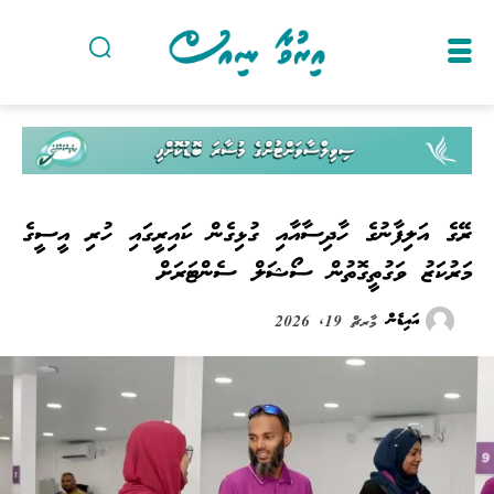
ރޭގެ އަލިފާނުގެ ހާދިސާއާއި ގުޅިގެން ކައިރީގައި ހުރި އީސީގެ
މަރުކަޒު ވަގުތީގޮތުން ސޯޝަލް ސެންޓަރަށް
އައިޑެން
މާރޗް 19, 2026