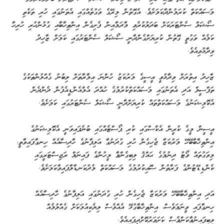
މަސައްކަތް ކުރަމުންދާކަމަށެވެ. އެގޮތުން މިރޭގެ ވަގުތެއްގައި އެތަނުގައި ހުރި ތަކެތި
ސޯޝަލް ސެންޓަރަކަށް ބަދަލުކުރެވި މާދަމާއިން ފެށިގެން އިންތިހާބާއި ގުޅުންހުރި ހުރިހާ
ކަމެއް ވަގުތީ ގޮތުން ކުރިޔަށްގެންދާނީ ސޯޝަލް ސެންޓަރުގައި ކަމަށް ޒާހިދު
ވިދާޅުވިއެވެ.
ޒާހިދު އިތުރަށް ވިދާޅުވީ އީސީގެ މަރުކަޒު ހުންނަ އިމާރާތަށް ލިބުނު ގެއްލުންތަކުގެ
ތަފްސީލް އަދި އެތަނުގައި މަސައްކަތްކުރުމުގެ ހުއްދަ އެމްއެންޑީއެފުން ދެންދެން
އެކޮމިޝަނުގެ މަސައްކަތްތައް ކުރިޔަށްދާނީ ސޯޝަލް ސެންޓަރުގައި ކަމަށެވެ.
އީސީން މީގެ ކުރީން އެކްސްގައި ކުރި ޕޯސްޓެއްގައި ބުނެފައިވަނީ އެކޮމިޝަނުގެ
އިންތިޚާބާބޭހޭ މަރުކަޒާ ޖެހިގެން ހުރި ގުދަނުގާ އަލިފާނުގެ ހާދިސާއެއް ހިނގާފައިވާތީ،
މިވަގުތައް ވޯޓު ދިނުމުގެ ޙައްޤު ލިބިގެންވާ މީހުންގެ ފައިނަލް ރަޖިސްޓަރީގައި
ކެންޑިޑޭޓުންގެ ފަރާތުން ސޮއިކުރުމުގެ މަސައްކަތް މެދުކަނޑާލާފައިވާކަމަށެވެ.
އަދި އިންތިޚާބާބޭހޭ މަރުކަޒާ ޖެހިގެން ހުރި ގުދަނުގައި އަލިފާނުގެ ހާދިސާއެއް
ހިނގާފައި ވީނަމަވެސް، އިންތިޚާބާގުޅޭ އެއްވެސް ލިޔެކިއުމަކަށް ގެއްލުމެއް
ލިބިފައިނުވާކަންވެސް ކަށަވަރުކޮށްދީފައިއެވެ.