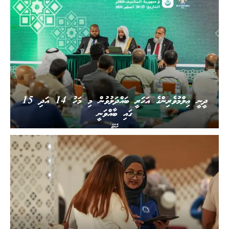
ދީނީ ޢިލްމުވެރިންގެ އަހަރީ ބައްދަލުވުން މި މަހު 14 އަދި 15
ގައި ބާއްވަނީ
ރާއްޖެ