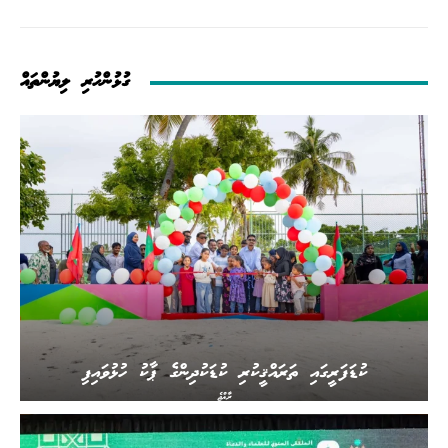
ގުޅުންހުރި ލިޔުންތައް
ކުޑަފަރީގައި ތަރައްޤީކުރި ކުޑަކުދިންގެ ޕާކު ހުޅުވައިފި
ރާއްޖެ