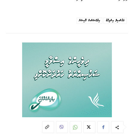
ކައުންސިލް އިންތިހާބު
އިލެކްޝަންސް ކޮމިޝަން