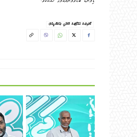
ޑިމާންޑު ބޮޑުވަމުންދާކަމުގެ ހެއްކެކެވެ.
މޯލްޑިވްސް އެއާޕޯޓްސް ކޮމްޕެނީ (އެމްއޭސީއެލް)