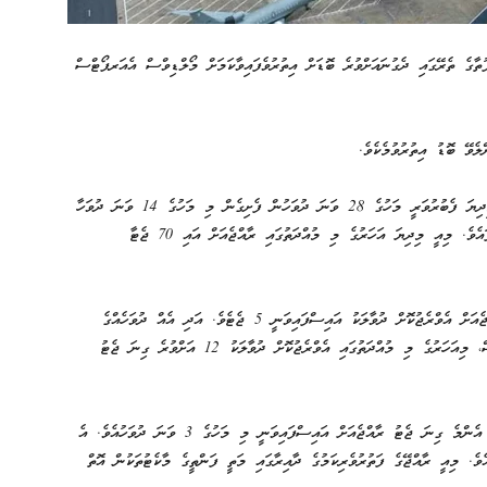
ުތާގެ ތެރޭގައި ދެގުނައަށްވުރެ ބޮޑަށް އިތުރުވެފައިވާކަމަށް މޯލްޑިވްސް އެއަރޕޯޓްސް
ލެވޭ ބޮޑު އިތުރުވުމެކެވެ.
އެމްއޭސީއެލްއިން ހިއްސާކުރި ތަފާސްހިސާބުތަކުން ދައްކާގޮތުގައި، މިދިޔަ ފެބުރުވަރީ މަހުގެ 28 ވަނަ ދުވަހުން ފެށިގެން މި މަހުގެ 14 ވަނަ ދުވަހާ
ހަމައަށް ރާއްޖެއަށް ޖުމްލަ 128 ޕްރައިވެޓް ޖެޓު ވަނީ ދަތުރުކޮށްފައެވެ. މިއީ މިދިޔަ އަހަރުގެ މި މުއްދަތުގައި ރާއްޖެއަށް އައި 70 ޖެޓާ
މިދިޔަ އަހަރުގެ މާރިޗު މަހުގެ ފުރަތަމަ ދެ ހަފުތާގެ ތެރޭގައި ރާއްޖެއަށް އެވްރެޖުކޮށް ދުވާލަކު އައިސްފައިވަނީ 5 ޖެޓެވެ. އަދި އެއް ދުވަހެއްގެ
ތެރޭގައި އެންމެ ގިނައިންވެސް އައިސްފައިވަނީ 9 ޖެޓެވެ. ނަމަވެސް، މިއަހަރުގެ މި މުއްދަތުގައި އެވްރެޖުކޮށް ދުވާލަކު 12 އަށްވުރެ ގިނަ ޖެޓު
މި އަހަރުގެ ތަފާސްހިސާބުތަކަށް ބަލާއިރު، އެއް ދުވަހެއްގެ ތެރޭގައި އެންމެ ގިނަ ޖެޓު ރާއްޖެއަށް އައިސްފައިވަނީ މި މަހުގެ 3 ވަނަ ދުވަހުއެވެ. އެ
ީ އައިސްފައެވެ. މިއީ ރާއްޖޭގެ ފަތުރުވެރިކަމުގެ ދާއިރާގައި މަތީ ފަންތީގެ މާކެޓުތަކުން އޮތް