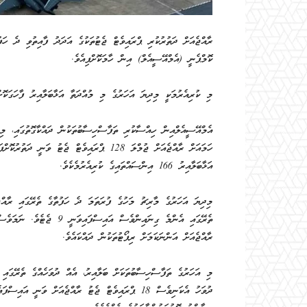
ރާއްޖެއަށް ދަތުރުކުރި ޕްރައިވެޓް ޖެޓުތަކުގެ އަދަދު ފާއިތުވި ދެ ހަފ
ކޮމްޕެނީ (އެމްއޭސީއެލް) އިން ހާމަކޮށްފިއެވެ.
މި ކުރިއެރުމަކީ މިދިޔަ އަހަރުގެ މި މުއްދަތާ އަޅާބަލާއިރު ފާހަގަކޮށް
އަޅާބަލާއިރު 166 އިންސައްތައިގެ ކުރިއެރުމެކެވެ.
ރާއްޖެއަށް އަންނަކަމަށް ރިޕޯޓުތަކުން ދައްކައެވެ.
ދުވަހު އެކަނިވެސް 18 ޕްރައިވެޓް ޖެޓު ރާއްޖެއަށް ވަނ