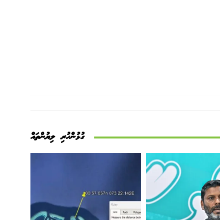
ގުޅުންހުރި ލިޔުންތައް