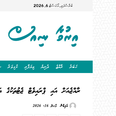
ބުރާސްފަތި, އޯގަސްޓް 6, 2026
ހަބަރު
ރާއްޖެ
ދުނިޔެ
ވިޔަފާރި
ކުޅިވަރު
ސ
ރާއްޖެއަށް އައި ޕްރައިވެޓް ޖެޓުތަކުގެ އަ
އައިޑެން
މާރޗް 16, 2026