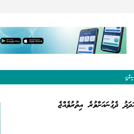
ިއްހީ
ދަދު ދެގުނައަށްވުރެ އިތުރުވެއްޖެ