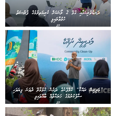
ދަނޑުވެރިކަމާއި ގުޅޭ 2 ލޯނަކަށް ކުރިމަތލުމުގެ ފުރުސަތު
ހުޅުވާލައިފި
ރާއްޖެ
”މަދިރިން ރައްކާ“ ކެމްޕޭނުގެ ދަށުން ހުޅުމާލޭ ދެވަނަ ފިޔަވަހި
ސާފުކުރުމުގެ ހަރަކާތެއް ބާއްވައިފި
ރާއްޖެ