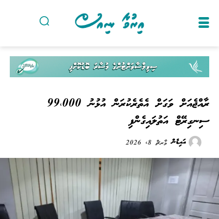
ރާއްޖެއަށް ވަގަށް އެތެރެކުރަން އުޅުނު 99،000
ސިނގިރޭޓް އަތުލައިގެންފި
އައިޑެން
މާރޗް 8, 2026