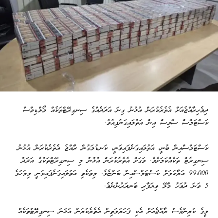
ދިވެހިރާއްޖެއަށް އެތެރެކުރަން އުޅުނު ގިނަ އަދަދެއްގެ ސިނގިރޭޓްތަކެއް މޯލްޑިވްސް
ކަސްޓަމްސް ސާވިސް އިން އަތުލައިގަނެފިއެވެ.
ކަސްޓަމްސްއިން ބުނީ، އަތުލައިގަނެފައިވަނީ، ކަނޑުމަގުން ރާއްޖެ އެތެރެކުރަން އުޅުނު
ސިނގިރެޓް ތަކެއްކަމަށެވެ. ވަގަށް އެތެރެކުރަން އުޅުނު މި ސިނގިރޭޓްތަކުގެ އަދަދު
99،000 އަރާކަމަށް ކަސްޓަމްސްއިން ބުންޏެވެ. މިތަކެތި އަތުލައިގަނެފައިވަނީ މިމަހުގެ
5 ވަނަ ދުވަހު މާލޭ ވިޔަފާރި ބަނދަރުންނެވެ.
މީގެ ކުރިންވެސް ރާއްޖެއަށް އެކި ފަހަރުމަތިން އެތެރެކުރަން އުޅުނު ސިނގިރޭޓްތަކެއް