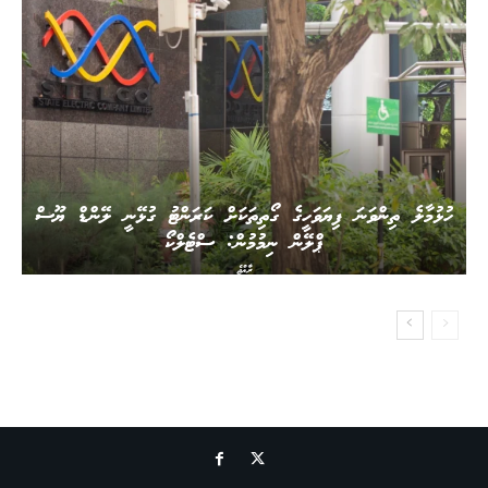
ހުޅުމާލެ ތިންވަނަ ފިޔަވަހީގެ ގޯތިތަކަށް ކަރަންޓު ގުޅޭނީ ލޭންޑް ޔޫސް
ޕްލޭން ނިމުމުން: ސްޓެލްކޯ
ރާއްޖެ