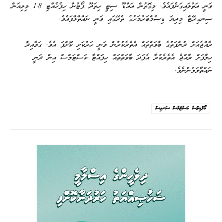
ވަނީ އަތުލައިގަނެފައެވެ. މިގޮތުން އައްޑޫ ސިޓީ ހިތަދޫ ޕޯޓުން ހިފެހެއްޓި 1.8 މިލިއަން
ސިނގިރޭޓް މިދިޔަ ޑިސެމްބަރުމަހުގެ ތެރޭގައި ވަނީ ނައްތާލާފައެވެ.
ރާއްޖެއަށް ދުންފަތުގެ ބާވަތްތައް އެތެރެކުރުން ވަނީ ހަރުކަށި ކޮށްފަ އެވެ. ގަވާއިދާ
ހިލާފަށް ރާއްޖެ އެތެރެކުރާ އެފަދަ ބާވަތްތައް ހިފަައްޓާ ކަސްޓަމްސް އިން ދަނީ
ނައްތާލަމުންނެވެ.
މޯލްޑިވްސް ކަސްޓަމްސް ސަރވިސް