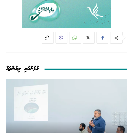
ގުޅުންހުރި ލިޔުންތައް