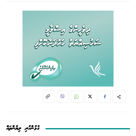
ގުޅުންހުރި ލިޔުންތައް