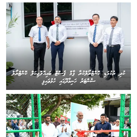
ކުދި ރުކުމަޑި ކޮންޓްރޯލްކުރާ ޕާމް ޕެސްޓް ބައިއޮލޮޖިކަލް ކޮންޓްރޯލް
ސެންޓަރު ހަނިމާދޫގައި ހުޅުވައިފި
.