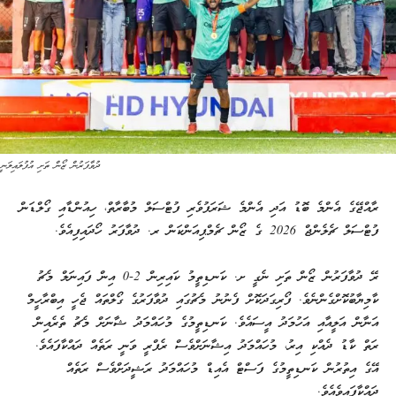
ދުވާފަރުން ޒޯން ތަށި އުފުލައިލަނީ
ރާއްޖޭގެ އެންމެ ބޮޑު އަދި އެންމެ ޝަރަފުވެރި ފުޓްސަލް މުބާރާތް، ހިއުންޑާއި ގޯލްޑަން
ފުޓްސަލް ޗެލެންޖް 2026 ގެ ޒޯން ޗެމްޕިއަންކަން ރ. ދުވާފަރު ހޯދައިފިއެވެ.
ރޭ ދުވާފަރުން ޒޯން ތަށި ނެގީ ށ. ކަނޑިތީމު ކައިރިން 2-0 އިން ފައިނަލް މެޗު
ކާމިޔާބުކޮށްގެންނެވެ. ފޯރިގަދަކޮށް ފެނުނު މެޗުގައި ދުވާފަރުގެ ގޯލްތައް ޖެހީ އިބްރާހީމް
އަނާން އަލީއާއި އަހުމަދު އީސައެވެ. ކަނޑިތީމުގެ މުހައްމަދު ޝާނަށް މެޗު ތެރެއިން
ރަތް ކާޑު ދެއްކި އިރު، މުހައްމަދު އިޝާނަށްވެސް ރެފްރީ ވަނީ ރަތެއް ދައްކާފައެވެ.
އޭގެ އިތުރުން ކަނޑިތީމުގެ ފަސްޓް އެއިޑް މުހައްމަދު ރަޝީދަށްވެސް ރަތެއް
ދައްކާފައިވެއެވެ.