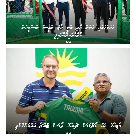
އުކުޅަހުގައި އަލަށް ހެދި ވޮލީ ކޯޓު ރައީސް ރަސްމީކޮށް
ހުޅުއްވައިދެއްވައިފި
ކުޅިވަރު
މާޒިޔާގެ އައު ކޯޗުކަމަށް ޗެކިއާގެ ތޯމަސް ޓްރޫޗާ އައްޔަންކޮށްފި
ކުޅިވަރު