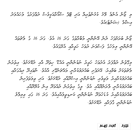
މި ޒޯން އެންމެ މޮޅު ކުޅުންތެރިޔާ އަދި ޓޮޕް ސްކޯރާއަކީވެސް ދުވާފަރުގެ މުހައްމަދު
އިޝާމް (ޝަންޓެ)އެވެ.
ޒޯން ބުރަށްފަހު ދެން އޮންނާނީ މުބާރާތުގެ ގަދަ 16 އެވެ. ގަދަ 16 ގެ މެޗުތައް
އޮންނާނީ މިމަހުގެ ފަސްވަނަ ދުވަހު ހަވީރާއި އެރޭގައެވެ.
މިގޮތުން ދުވާފަރު އެދުވަހު ހަވީރު ނުކުންނާނީ އައްޑޫ ހިތަދޫ އާއި ދެކޮޅަށެވެ. އިތުރުން
މެޗުތަކަށް ބަލާއިރު. އޭދަފުށި ބައްދަލުކުރާނީ މައްޗަންގޮޅި އާއެވެ. ނާވައިދޫ ދިއްގަރާއި
ބައްދަލުކުރާއިރު މަތިވެރި ނުކުންނާނީ އިސްދޫއާއި ދެކޮޅަށެވެ. އަދި ތިމަތަފުށިން
ބައްދަލުކުރާނީ މާރަންދޫއާއި އެވެ. މީގެ އިތުރުން ދެއްވަދޫ އިން ކެޔޮދޫއާއި
ބައްދަލުކުރާއިރު ކުޑަހުވަދޫ ނުކުންނާނީ ކަނޑިތީމުއާއިއެވެ. ގަދަ 16 ގައި ވިލިމާލެ
ނުކުންނާނީ ގާފަރާއި ދެކޮޅަށެވެ.
ދުވާފަރު
ގޯލްޑަން ފުޓްސަލް