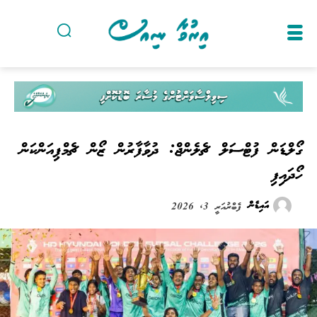
ގޯލްޑަން ފުޓްސަލް ޗެލެންޖް: ދުވާފާރުން ޒޯން ޗެމްޕިއަންކަން
ހޯދައިފި
އައިޑެން
ފެބްރުއަރީ 3, 2026