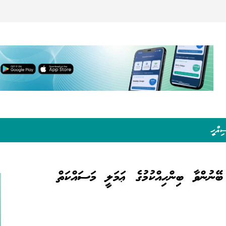
ިއްހީ
 ބޭނުންވާ ބިންހިއްކުމުގެ ޢަމަލީ މަސައްކަތް