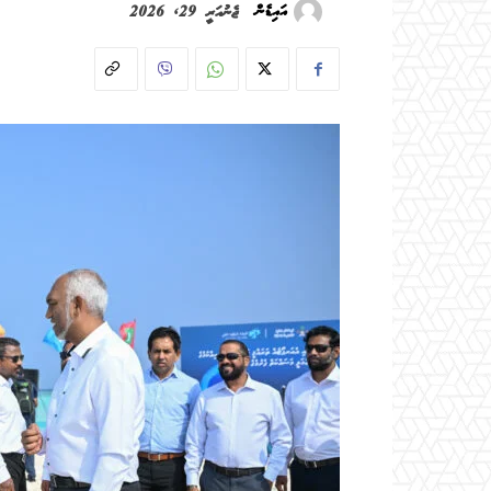
އައިޑެން
ޖެނުއަރީ 29, 2026