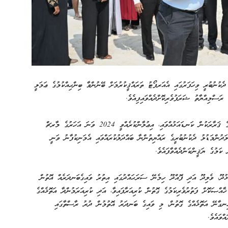
ެކުނުބުރީ ވިހަފަރުގައި އެއަރޕޯޓު ތަރައްޤީކުރުމަށް ބޭނުންވާ ބިންހިއްކުމުގެ ޢަމަލީ
ރަސްމިއްޔާތު ޝަރަފުވެރިކޮށްދެއްވައިފިއެވެ.
ނ. ވިހަފަރުގައި އެއަރޕޯޓެއް ތަރައްޤީކުރުމަށް ރައީސުލްޖުމްހޫރިއްޔާގެ ޤަރާރަކުން ކަނޑައަޅުއްވައި، އިޢުލާންކުރެއްވީ 2024 ވަނަ އަހަރުގެ މާރޗް
ތެރޭގައި، މިލަދުންމަޑުލު ދެކުނުބުރީގެ ރައްޔިތުންނާ ބައްދަލުކުރައްވައި އެމަނިކުފާނު ވަނީ
ުދޫ، ވެލިދޫ އަދި ފޮއްދޫ ހިމެނޭ ސަރަޙައްދުގައި އިތުރު ވައިގެބަނދަރެއް އޮތުން
ޚާއްޞަކޮށް ފަތުރުވެރިކަމުގެ ގޮތުން ކުރިއަރާފައިވާ، އަދި ކުރިއަރަމުންދާ އަތޮޅެއްގެ
ިނގާނޭ އަތޮޅެއްގެ ގޮތުން، މި ވައިގެ ބަނދަރު އޮތުމުން ދުރު ރާސްތާގައި
ްވައެވެ.