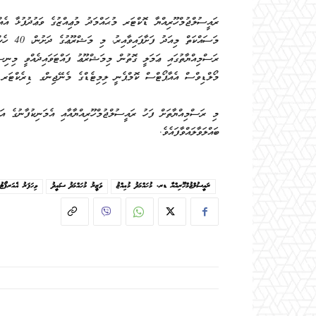
ރައީސުލްޖުމްހޫރިއްޔާ ޑޮކްޓަރ މުޙައްމަދު މުޢިއްޒުގެ ވަޢުދުފުޅާ އެއް
ރަސްމިއްޔާތުގައި ޢަމަލީ ގޮތުން މިމަޝްރޫޢު ފައްޓަވައިދެއްވީ މިނިސ
މޯލްޑިވްސް އެއާޕޯޓްސް ކޮމްޕެނީ ލިމިޓެޑްގެ މެނޭޖިންގ ޑިރެކްޓަރ 
މި ރަސްމިއްޔާތަށް ފަހު ރައީސުލްޖުމްހޫރިއްޔާއާއި އެމަނިކުފާނުގެ އަ
ބައްލަވާލައްވާފައެވެ.
ރައީސުލްޖުމްހޫރިއްޔާ ޑރ. މުޙައްމަދު މުޢިއްޒު
ވަޒީރު މުހައްމަދު ސައީދު
ވިހަފަރު އެއަރޕޯޓު