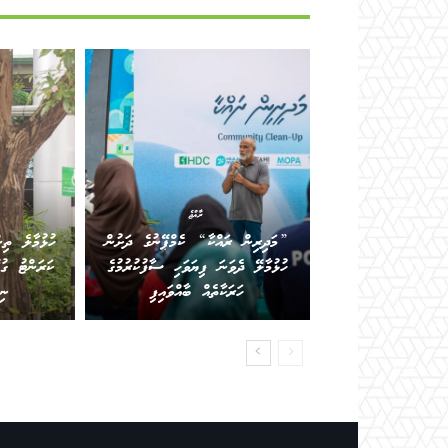
ރާއްޖެ
”މަދިރިން ރައްކާ“ ކެމްޕޭނުގެ ދަށުން
ހުޅުމާލެ ތިނ
ހުޅުމާލޭ ދެވަނަ ފިޔަވަހި ސާފުކުރުމުގެ
ކަރަންޓު ގ
ހަރަކާތެއް ބާއްވައިފި
ނި