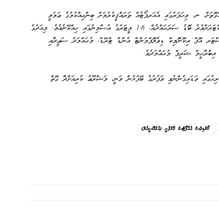
ގޮތަށް، ނ. ވިހަފަރުގައި އެއަރޕޯޓެއް ތަރައްޤީކުރުމަށް ބިންހިއްކުމުގެ ޢަމަލީ
މަސައްކަތް މިއަދު ފަށާފައިވާއިރު، މި މަޝްރޫޢުގެ ދަށުން، 40 ހެކްޓަރަށްވުރެ ބޮޑު ސަރަޙައްދެއް، 1.6 މީޓަރުގެ އުސްމިނުގައި ހިއްކޭނެއެވެ. މިއަދުގެ
ްޓަރ އޮފް އިކޮނޮމިކް ޑިވެލޮޕްމަންޓް އެންޑް ޓްރޭޑް، މުޙައްމަދު ސަޢީދާއި
އިބްރާހީމް ޝަރީފް މުޙައްމަދެވެ.
ރިހުގައި ވަޑައިގެންނެވި ވަފުދުގެ ބޭފުޅުން ވަނީ، މަޝްރޫޢު ކުރިއަށްދާ ގޮތް
މޯލްޑިވްސް އެއާޕޯޓްސް ކޮމްޕެނީ (އެމްއޭސީއެލް)