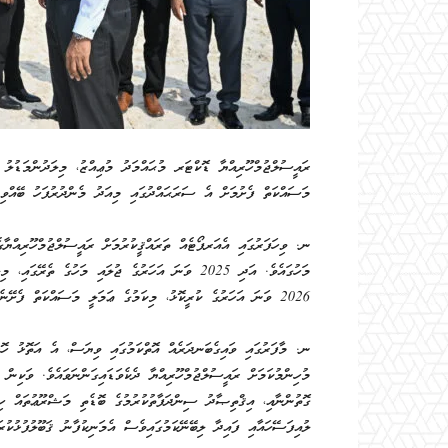
ރައީސުލްޖުމްހޫރިއްޔާ ޑޮކްޓަރ މުޙައްމަދު މުޢިއްޒު، މިލަދުންމަޑުލު ދ
މަސައްކަތް ފެށުމަށް އެ ސަރަޙައްދުގައި މިއަދު މެންދުރުފަހު ބޭއްވި 
މަހުގައެވެ. އަދި 2025 ވަނަ އަހަރުގެ ޖުލައި މަހުގެ 
2026 ވަނަ އަހަރުގެ ކުރީކޮޅު، މިކަމުގެ ޢަމަލީ މަސައްކަތް ފެށޭނެ ކަމުގެ ޔަޤީންކަންދެއްވާފައެވެ.
ނ. މާފަރުގައި ވައިގެބަނދަރެއް އޮތްކަމުގައި ވިޔަސް، އެ އަތޮޅު ހޮޅ
މުހިންމުކަމަށް ރައީސުލްޖުމްހޫރިއްޔާ ދެކެވަޑައިގަންނަވައެވެ. ވަކިން 
ގޮތުންނާއި، އިޤްތިޞާދު ސިންދަފާތުކުރުމުގެ ބޮޑެތި މަޝްރޫޢުތައް ހ
ލުއިފަސޭހައާއި ފައިދާ ލިބޭނޭކަމުގައިވެސް އެމަނިކުފާނު ޤަބޫލުފުޅުކުރައ