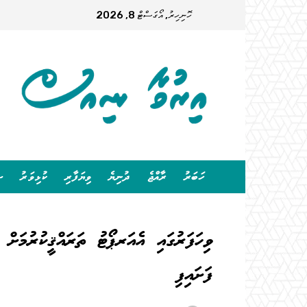
ހޮނިހިރު, އޯގަސްޓް 8, 2026
ހަބަރު
ރާއްޖެ
ދުނިޔެ
ވިޔަފާރި
ކުޅިވަރު
ސ
ވިހަފަރުގައި އެއަރޕޯޓު ތަރައްޤީކުރުމަށް
ފަށައިފި