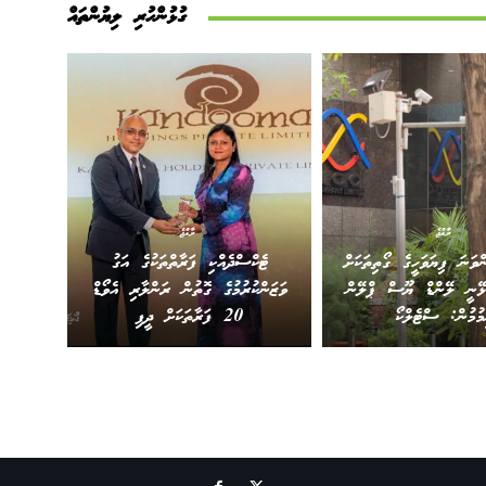
ގުޅުންހުރި ލިޔުންތައް
ރާއްޖެ
ރާއްޖެ
ްވަނަ ފިޔަވަހީގެ ގޯތިތަކަށް
ޓެކްސްދެއްކި ފަރާތްތަކުގެ އަގު
ުޅޭނީ ލޭންޑް ޔޫސް ޕްލޭން
ވަޒަންކުރުމުގެ ގޮތުން ރަންލާރި އެވޯޑް
މުމުން: ސްޓެލްކޯ
20 ފަރާތަކަށް ދީފި