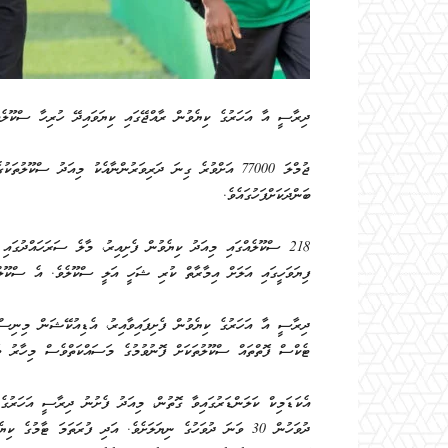
ދިރާސީ އާ އަހަރުގެ ކިޔެވުން ރާއްޖޭގައި ކިޔަވައިދޭ ހުރިހާ ސްކޫލެއް
ޖުމްލަ 77000 އަށްވުރެ ގިނަ ދަރިވަރުންނާއެކު މިއަދު ސްކޫ
ބަންދަކަށްފަހުގައެވެ.
218 ސްކޫލެއްގައި މިއަދު ކިޔެވުން ފެށިއިރު، މާލެ ސަރަހައްދުގައ
ފިޔަވަހީގައި އަލަށް އިމާރާތް ކުރި ޝަހީ އަލީ ސްކޫލެވެ. އެ ސްކޫލްގަ
ދިރާސީ އާ އަހަރުގެ ކިޔެވުން ފެށިފައިވާއިރު، އެޑިއުކޭޝަން މިނިސްޓ
ޓެކްސް ފޮތްތައް ސްކޫލުތަކަށް ފޮނުވުމުގެ މަސައްކަތްވެސް މިހާރު ވ