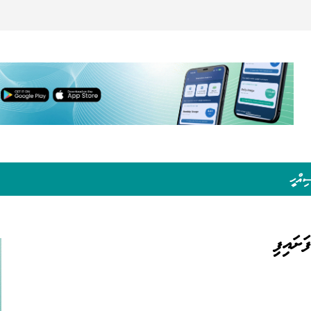
ިއްހީ
ށައިފި