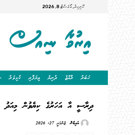
ހޮނިހިރު, އޯގަސްޓް 8, 2026
ހަބަރު
ރާއްޖެ
ދުނިޔެ
ވިޔަފާރި
ކުޅިވަރު
ސ
ދިރާސީ އާ އަހަރުގެ ކިޔެވުން މިއަދު ފަ
އައިޑެން
ޖެނުއަރީ 27, 2026