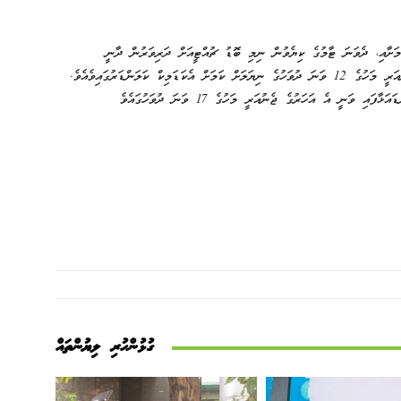
ަށާއި، ދެވަނަ ޓާމުގެ ކިޔެވުން ނިމި ބޮޑު ޗުއްޓީއަށް ދަރިވަރުން ދާނީ
ޑިސެމްބަރު މަހުގެ 18 ވަނަ ދުވަހުން 2027 ވަނަ އަހަރުގެ ޖެނުއަރީ މަހުގެ 12 ވަނަ ދުވަހުގެ ނިޔަލަށް ކަމަށް އެކަޑަމިކް ކަލަންޑަރުގައިވެއެވެ.
ގުޅުންހުރި ލިޔުންތައް