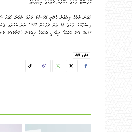
އޮގަސްޓް މަހުގެ އެއްވަނަ ދުވަހުގެ ނިޔަލަށެވެ.
ދެވަނަ ޓާމުގެ ކިޔެވުން ފެށޭނީ އޮގަސްޓް މަހުގެ ދެވަނަ ދުވަހު ކަމ
2027 ވަނަ އަހަރުގެ ދިރާސީ އަހަރުގެ ކިޔެވުން ފެށޭނެކަމަށް ކަނޑައަޅާފައި ވަނީ އެ އަހަރުގެ ޖެނުއަރީ މަހުގެ 17 ވަނަ ދުވަހުގައެވެ
ތަޢުލީމީ ވުޒާރާ