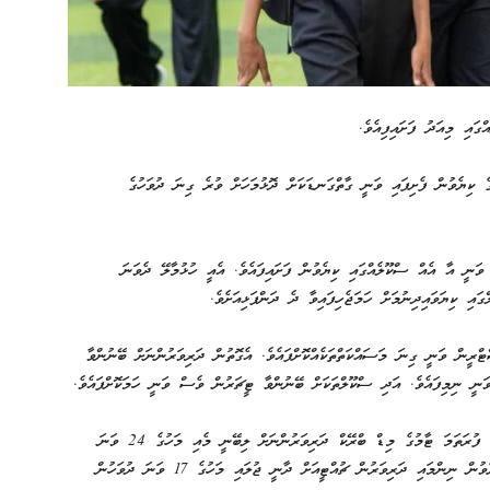
ގައި މިއަދު ފަށައިފިއެވެ.
ލުތަކުގެ ކިޔެވުން ފެށިފައި ވަނީ ގާތްގަނޑަކަށް ދޮޅުމަހަށް ވުރެ ގިނަ ދުވަހުގެ
ި ވަނީ އާ އެއް ސްކޫލެއްގައި ކިޔެވުން ފަށައިފައެވެ. އެއީ ހުޅުމާލޭ ދެވަނަ
އި ކިޔަވައިދިނުމަށް ހަމަޖެހިފައިވާ ދެ ދަންފަޅިއަށެވެ.
ްރީން ވަނީ ގިނަ މަސައްކަތްތަކެއްކޮށްފައެވެ. އެގޮތުން ދަރިވަރުންނަށް ބޭނުންވާ
ަނީ ނިމިފައެވެ. އަދި ސްކޫލްތަކަށް ބޭނުންވާ ޓީޗަރުން ވެސް ވަނީ ހަމަކޮށްފައެވެ.
އެކަޑަމިކް ކަލަންޑަރުގައިވާ ގޮތުން، މިއަދު ފެށުނު ދިރާސީ އަހަރުގެ ފުރަތަމަ ޓާމުގެ މިޑް ބްރޭކް ދަރިވަރުންނަށް ލިބޭނީ މެއި މަހުގެ 24 ވަނަ
ދުވަހުން 30 ވަނަ ދުވަހުގެ ނިޔަލަށެވެ. އަދި ފުރަތަމަ ޓާމުގެ ކިޔެވުން ނިންމައި ދަރިވަރުން ޗުއްޓީއަށް ދާނީ ޖުލައި މަހުގެ 17 ވަނަ ދުވަހުން