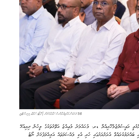
56 ރަށަކަށް އެމްބިއުލާންސް ހަވާލުކުރުން | ފޮޓޯ: ހެލްތް މިނިސްޓްރީ
ާޅުވީ ރައީސުލްޖުމްހޫރިއްޔާ ޑރ. މުޙައްމަދު މުޢިއްޒު އަތޮޅުތަކުގެ މީހުން ދިރިއުޅޭ
ި ބައްދަލުކުރައްވާ އެރަށްރަށުގައި ހުރި އެކި މައްސަލަތައް އަމިއްލަފުޅަށް ނޯޓު