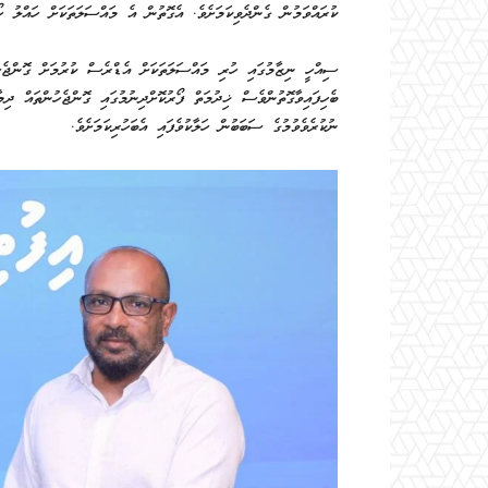
ކުރައްވަމުން ގެންދެވިކަމަށެވެ. އެގޮތުން އެ މައްސަލަތަކަށް ހައްލު ހޯ
ސިއްހީ ނިޒާމުގައި ހުރި މައްސަލަތަކަށް އެޑްރެސް ކުރުމަށް ގޮންޖެހު
ބެހިފައިވާގޮތުންވެސް ޚިދުމަތް ފޯރުކޮށްދިނުމުގައި ގޮންޖެހުންތައް ދި
ނުކުރެވެވުމުގެ ސަބަބުން ހަލާކުވެފައި އެބަހުރިކަމަށެވެ.