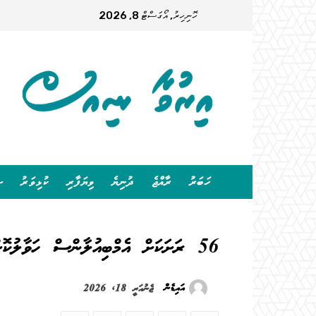
ހޮނިހިރު, އޯގަސްޓް 8, 2026
ހަބަރު
ރާއްޖެ
ދުނިޔެ
ވިޔަފާރި
ކުޅިވަރު
ސ
56 ރަށަކަށް އެމްބިއުލާންސް ހަވާލުކޮށްފި
އައިޑެން
ޖެނުއަރީ 18, 2026