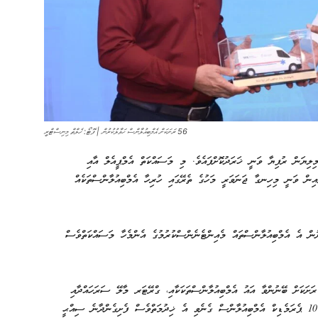
56 ރަށަކަށް އެމްބިއުލާންސް ހަވާލުކުރުން | ފޮޓޯ: ހެލްތް މިނިސްޓްރީ
ަށަކަށް އެމްބިއުލައިންސް ގެނައުމުގެ މި މަޝްރޫއަށް 65.3 މިލިޔަން ރުފިޔާ ވަނީ ޚަރަދުކޮށްފައެވެ. މި މަސައްކަތް އެމްޕީއެލް އާއި
ށް ބަހާލައިގެން އެމްޕީއެލްއިން ވަނީ މިހިނގާ ޖަނަވަރީ މަހުގެ ތެރޭގައި ހުރިހާ އެމްބިއުލާންސްތަކެއް
ށުން އެ އެމްބިއުލާންސްތައް މެއިންޓެނެންސްކުރުމުގެ އެންމެހާ މަސައްކަތްވެސް
އެމްބިއުލާންސްތަކުގެ އިތުރުން، މިއަހަރުގެ ތެރޭގައި އިތުރު 31 ރަށަކަށް ބޭނުންވާ އައު އެމްބިއުލާންސްތަކަކާއި، ގްރޭޓަރ މާލޭ ސަރަހައްދާއި
ސިޓީތަކުގައި ޕެރަމެޑިކް ޚިދުމަތް ދިނުމަށް އެތަންތަނަށް ބޭނުންވާ 10 ޕެރަމެޑިކް އެމްބިއުލާންސް ގެނެވި އެ ޚިދުމަތްވެސް ފެށިގެންދާނެ ސިއްޙީ