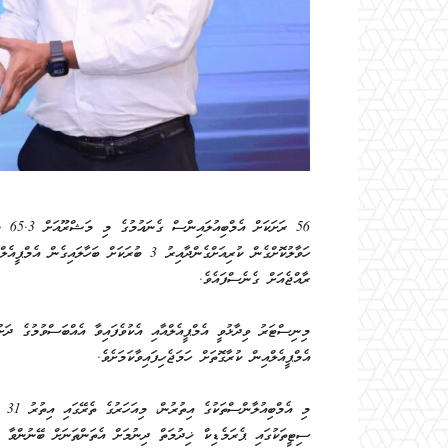
56 ރ
ހަވާލުކޮށްގެން ކުރިއަށްގެންދާއިރު 3 ބުރަކަ
ރާއްޖެއަށް ގެނެސްފައެވެ.
މިނިސްޓަރު ވިދާޅުވީ އެމްޕީއެލްއާއި އެކުވެފައިވާ އެއްބަސްވުމުގެ ދަ
އެމްޕީއެލްއިން ކުރާގޮތަށް ހަމަޖެހިފައިވާކަމަށެވެ.
މި 