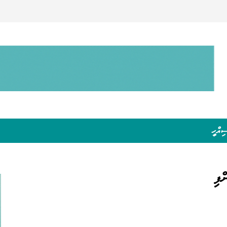
ިއްހީ