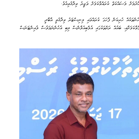
ދުމަށް މަސައްކަތް ކުރައްވާކަމަށް ވަޒީރު ވިދާޅުވިއެވެ.
ންތަކެއް ހުރިކަން ފާހަގަ ކުރައްވައި މިނިސްޓަރު ވިދާޅުވީ އާބާދީ
މާވާކަމަށާއި، ބައެއް ރަށްތަކުގައި އެމްބިއުލާންސް ލިބި އެހެންނަމަވެސް މެއިންޓަނަސް