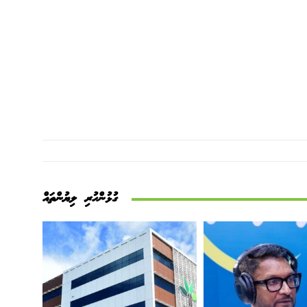
ގުޅުންހުރި ލިޔުންތައް