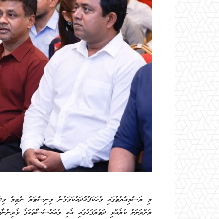
މި ރަސްމިއްޔާތުގައި ވާހަކަފުޅުދައްކަވަމުން މިނިސްޓަރު ނާޒިމް ވިދ
ރަށްރަށަށް ކުރެއްވި ދަތުރުފުޅުގައި އެކި މުއައްސަސާތަކުގެ ވެރިންނާއ