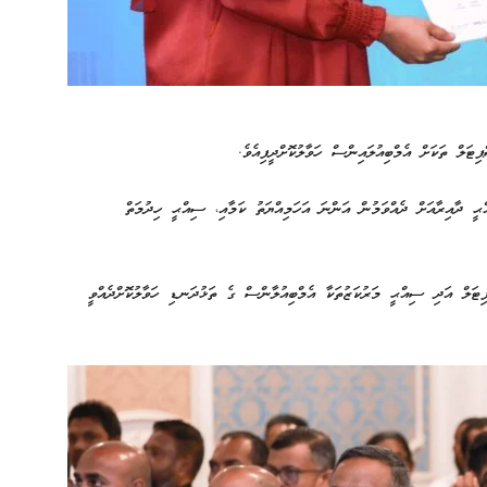
 ދާއިރާއަށް ދެއްވަމުން އަންނަ އަހަމިއްޔަތު ކަމާއި، ސިއްޙީ ހިދުމަތް
ޓަލް އަދި ސިއްޙީ މަރުކަޒުތަކާ އެމްބިއުލާންސް ގެ ތަޅުދަނޑި ހަވާލުކޮށްދެއްވީ