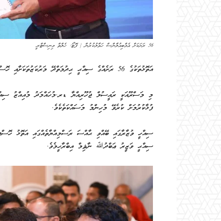
56 ރަށަކަށް އެމްބިއުލާންސް ހަވާލުކުރުން | ފޮޓޯ: ހެލްތް މިނިސްޓްރީ
އަތޮޅުތަކުގެ 56 ރަށެއްގެ ސިއްޙީ ޙިދުމަތްދޭ މަރުކަޒުތަކަށާއި ހޮސްޕިޓަލް ތަކަށް އެމްބިއުލައިންސް ހަވާލުކޮށްދީފިއެވެ.
މި މަސްރޫއަކީ ރައީސުލް ޖުހޫރިއްޔާ ޑރ.މުހައްމަދު މުއިއްޒު ސިއްޙީ
ފުޅާކުރުމަށް ކުރެވޭ މުހިންމު މަސައްކަތެކެވެ.
ސިއްހީ ވުޒާރާގައި ބޭއްވި ޙާއްސަ ރަސްމިއްޔާތެއްގައި އަތޮޅު ހޮސްޕި
ސިއްޙީ ވަޒީރު ޢަބްދުﷲ ނާޘިމް އިބްރާހީމެވެ.