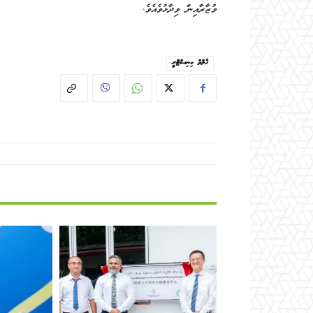
ވުޒާރާއިން ވިދާޅުވެއެވެ.
ހެލްތް މިނިސްޓްރީ