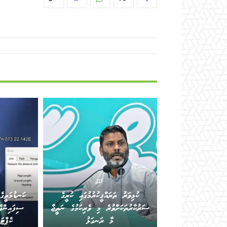
ރާއްޖެ
ކުޅިވަރު ތަރައްޤީކުރުމުގައި ކުރީގެ
ކަނޑުމަތީގެ
ސަރުކާރުތަކަށްވުރެ މި ވެރިކަމުގެ ނަތީޖާ
ސިފައިންގެ
މާ ރަނގަޅު
ކެޕްޓަ