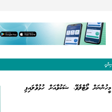
ިއްހީ