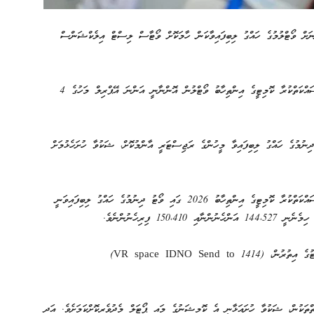
 ލޯކަލް ކައުންސިލް އިންތިހާބުގައި 294،937 މީހުންނަށް ވޯޓްލުމުގެ ހައްގު ލިބިފައިވާކަން ހާމަކޮށް ވޯޓާސް ލިސްޓް އިލެކްޝަންސް
ލޯކަލް ކައުންސިލްތަކުގެ އިންތިހާބާއި އަންހެނުންގެ ތަރައްޤީއަށް މަސައްކަތްކުރާ ކޮމިޓީގެ އިންތިހާބު ވޯޓްލުން އޮންނާނީ އަންނަ އޭޕްރިލް މަހުގެ 4
ުމުގެ ހައްގު ލިބިފައިވާ މީހުންގެ ރަޖިސްޓަރީ އާންމުކޮށް، ޝަކުވާ ހުށަހެޅުމަށް
ލޯކަލް ކައުންސިލްތަކުގެ އިންތިހާބާއި އަންހެނުންގެ ތަރައްގީއަށް މަސައްކަތްކުރާ ކޮމިޓީގެ އިންތިހާބު 2026 ގައި ވޯޓު ދިނުމުގެ ހައްގު ލިބިފައިވަނީ
އީސީން ބުނީ ދިވެހިސަރުކާރުގެ ގެޒެޓު އަދި ކޮމިޝަނުގެ ވެބްސައިޓުގެ އިތުރުން، (VR space IDNO Send to 1414)
ަކުން، ޝަކުވާ ހުށައަޅާނީ އެ ކޮމިޝަނުގެ މައި ޕޯޓަލް މެދުވެރިކޮށްކަމަށެވެ. އަދި