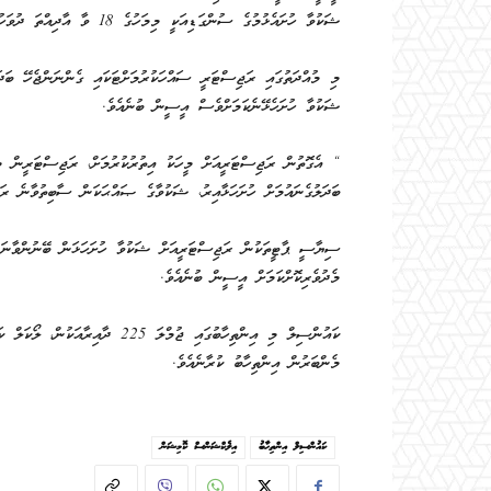
ޝަކުވާ ހުށައެޅުމުގެ ސުންގަޑިއަކީ މިމަހުގެ 18 ވާ އާދިއްތަ ދުވަހުގެ މެންދުރުފަހު 03:00 ގެ ނިޔަލަށް ކަމަށްވެސް އީސީން ބުނެއެވެ.
މި މުއްދަތުގައި ރަޖިސްޓަރީ ސައްހަކުރުމަށްޓަކައި ގެންނަންޖެހޭ ބަދަ
ޝަކުވާ ހުށަހެޅޭނެކަމަށްވެސް އީސީން ބުނެއެވެ.
“ އެގޮތުން ރަޖިސްޓަރީއަށް މީހަކު އިތުރުކުރުމަށް، ރަޖިސްޓަރީން މީހ
ބަދަލުގެނައުމަށް ހުށަހަޅާއިރު، ޝަކުވާގެ ޞައްޙަކަން ސާބިތުވާނެ ރަ
ސިޔާސީ ޕާޓީތަކުން ރަޖިސްޓަރީއަށް ޝަކުވާ ހުށަހަޅަން ބޭނުންވާނަ
މެދުވެރިކޮށްކަމަށް އީސީން ބުނެއެވެ.
ކައުންސިލް މި އިންތިހާބުގައި ޖުމް
މެންބަރުން އިންތިހާބު ކުރާނެއެވެ.
ކައުންސިލް އިންތިހާބު
އިލެކްޝަންސް ކޮމިޝަން