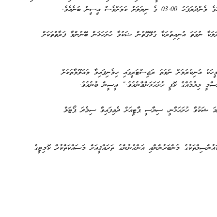
ލަކާ ނުވަތަ އުނިއިތުރަކާ ގުޅޭގޮތުން ޝަކުވާ ހުށަހަޅަން ބޭނުންވާ ފަރާތްތަކަށް
ަކު އުނިކުރުމަށް ނުވަތަ ރަޖިސްޓަރީގައި ހިމެނިފައިވާ މައުލޫމާތަކަށް
ސްމީ ލިޔުމެއްގެ ކޮޕީ ހުށަހަޅަންވާނެއެވެ.“ އީސީން ބުނެއެވެ.
މަ ޝަކުވާ ހުށަހަޅާނީ، ސިޔާސީ ޕާޓީއަށް ދެވިފައިވާ ސިމެދަ ޕޯޓަލް
ލަ 225 ދާއިރާއަކުން، ލޯކަލް ކައުންސިލްތަކުގެ މެންބަރުންނާއި އަންހެނުންގެ ތަރައްޤީއަށް މަސައްކަތްކުރާ ކޮމިޓީގެ