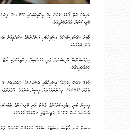
ކުރިޔަށް އޮތް
ކޮމިޝަނުން އާއްމުކޮށްފިއެވެ.
ވަނަ ދުވަހުއެވެ.
އިލެކްޝަންސް ކޮމިޝަނުން ވަނީ ކައުންސިލް އިންތިހާބުގައި ވޯޓު ދިނ
ހުޅުވާލައިފައެވެ.
ޖުމްލަ 294،937 މީހުންނަށްކަމަށް އީސީން ބުނެއެވެ. އޭގެތެރޭގައި ހިމެނެނީ 144،527 އަންހެނުންނާއި 150،410 ފިރިހެނުންނެވެ.
އެސް.އެމް.އެސް ކޮށްގެން ރަޖިސްޓަރީ ޗެކްކުރެވޭނެކަމަށެވެ.
އީސީން ބުނީ ވޯޓާސް ލިސްޓަށް ޝަކުވާ ހުށަހަޅަން ބޭނުންވާ ފަރާތްތ