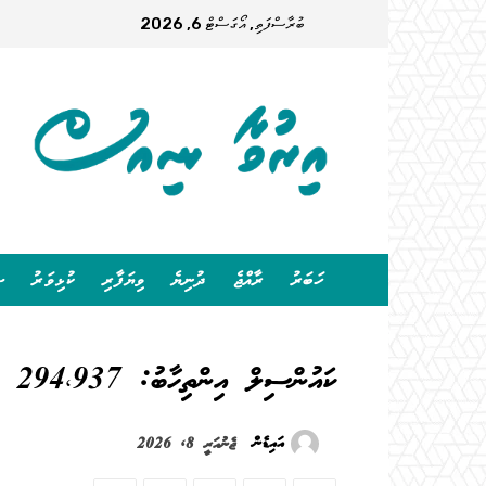
ބުރާސްފަތި, އޯގަސްޓް 6, 2026
ހަބަރު
ރާއްޖެ
ދުނިޔެ
ވިޔަފާރި
ކުޅިވަރު
ސ
ކައުންސިލް އިންތިހާބު: 294،937 މީހުންނަށް ވޯޓްލެވޭ، ޝަކުވާއަށް ހުޅުވާލައިފި
އައިޑެން
ޖެނުއަރީ 8, 2026