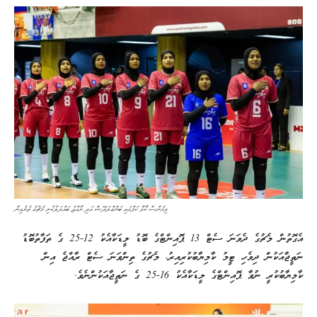
ވިމެންސް ކާވާ ކަޕްގައި ބަންގްލަދޭޝް އަދި ރާއްޖެ ބައްދަލުކުރި މެޗުގެ ތެރެއިން
އެގޮތުން މެޗުގެ ދެވަނަ ސެޓް 13 ޕޮއިންޓްގެ ބޮޑު ލީޑަކާއެކު 12-25 ގެ ތަފާތުބޮޑު
ނަތީޖާއަކުން ދިވެހި ޓީމު ކާމިޔާބުކުރިއިރު، މެޗުގެ ތިންވަނަ ސެޓް ރާއްޖެ އިން
ކާމިޔާބުކުރީ ނުވާ ޕޮއިންޓްގެ ލީޑަކާއެކު 16-25 ގެ ނަތީޖާއަކުންނެވެ.