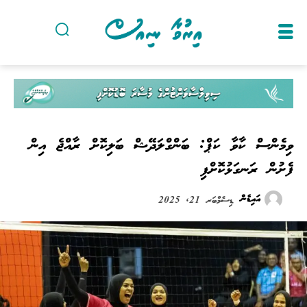
ވިމެންސް ކާވާ ކަޕް: ބަންގްލަދޭޝް ބަލިކޮށް ރާއްޖެ އިން
ފެށުން ރަނގަޅުކޮށްފި
އައިޑެން
ޑިސެމްބަރ 21, 2025