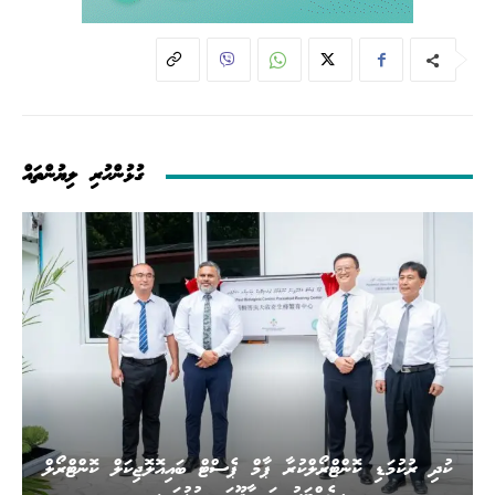
ގުޅުންހުރި ލިޔުންތައް
ކުދި ރުކުމަޑި ކޮންޓްރޯލްކުރާ ޕާމް ޕެސްޓް ބައިއޮލޮޖިކަލް ކޮންޓްރޯލް