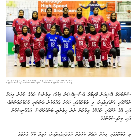
ވިމެންސް ކާވާ ކަޕްގައި ބަންގްލަދޭޝް އަދި ރާއްޖެ ބައްދަލުކުރި މެޗުގެ ތެރެއިން
ސެންޓްރަލް އޭޝިއަން ވޮލީބޯލް އެސޯސިއޭޝަން (ކާވާ) ވިމެންސް ކަޕްގެ ކުޅުން މިއަދު
ރާއްޖޭގައި ފަށާފައިވާއިރު، މި މުބާރާތުގައި ހަތަރު ގައުމަކުން އަންނަނީ ވާދަކުރަމުންނެވެ.
އަދި އޭގެ ތެރޭގައި ރާއްޖޭގެ އިތުރުން ދެން ހިމެނެނީ ބަންގްލަދޭޝް، އަފްގާނިސްތާން
އަދި ކިރްގިސްތާންއެވެ.
މި މުބާރާތުގައި މިއަދު ދެމެޗު ކުޅުމަށް ހަމަޖެހިފައިވާއިރު، ހަވީރު ކުޅޭ ފުރަތަމަ