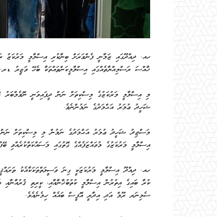
ހއ. ދިއްދޫގައި ޒަމާނީ ފެންވަރަށް ބިނާކުރި އިސްލާމީ މަރުކަޒު ރަސް
ޚާއްސަ ރަސްމިއްޔާތެއްގައި އިސްލާމީކަންތައްތަކާ ބެހޭ ވަޒީރު ޑރ.
ޝަހީދު ޢުމަރު އަޙްމަދުގެ ނަމުންނެވެ.
މަސްޖިދު ޝަހީދު ޢުމަރު އަޙްމަދުގެ ނަމުން މި މިސްކިތަށް ނަންދެއ
އިސްލާމީ މަރުކަޒުގެ މުވައްޒަފެއްގެ ގޮތުގައި މަސައްކަތްކުރެއްވި ބޭފުޅ
ހއ. ދިއްދޫ އިސްލާމީ މަރުކަޒަކީ ގިނަ ވަސީލަތްތަކަކާއެކު ތަރައްޤީ 
ސެމިނަރ ރޫމް އަދި އިދާރީ އޮފީސް ބައެއް ހިމެނެއެވެ.