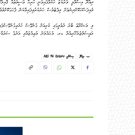
ދިއްދޫ އިސްލާމީ މަރުކަޒު ހުޅުވާފައިވަނީ ހުރިހާ ވަސީލަތެއް ޤާއިމްކޮ
ލުއިފަސޭހަކޮށްދިނުމަށް ލިފްޓުވެސް ހަރުކުރެވިފައިވާކަން ފާހަގަކޮށްލެވެއ
މި މަޝްރޫޢު ބާރު ދުވެލީގައި ކުރިއަށް ގެންގޮސް ހުޅުވިގެންގޮސްފައ
ރައީސުލްޖުމުހޫރިއްޔާ ޑރ. މުޙައްމަދު މުޢިއްޒުއާއި އަދުގެ ސަރުކާރ
ހއ. ދިއްދޫ
އިސްލާމީ ކަންތައްތަކާ ބެހޭ ވުޒާރާ