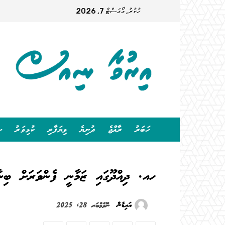
ހުކުރު, އޯގަސްޓް 7, 2026
ހަބަރު
ރާއްޖެ
ދުނިޔެ
ވިޔަފާރި
ކުޅިވަރު
ސ
ހއ. ދިއްދޫގައި ޒަމާނީ ފެންވަރަށް ބިނާ
އައިޑެން
ނޮވެމްބަރ 28, 2025