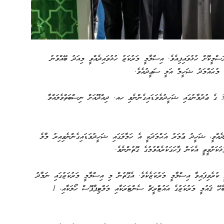
މީކޮށް ހުޅުވައިފިއެވެ. އިސްލާމީ މަރުކަޒު ހުޅުވައިދެއްވީ މިއަދު ބޭއްވުނު
 މުޙައްމަދު ޝަހީމް އަލީ ސަޢީދުއެވެ.
މި އިސްލާމީ މަރުކަޒުގެ މިސްކިތަށް ނަން ދީފައިވަނީ ނޮވެމްބަރު 3 ގެ ޢުދުވާނުގައި ޝަހީދުވެވަޑައިގެންނެވި ހއ. ދިއްދޫއަށް ނިސްބަތްވެލައްވާ
ްވީ، ޝަހީދު ޢުމަރު އަޙްމަދަކީ އެ ހަމާލަގައި ޝަހީދުވަޑައިގެންނެވިއިރު މާލެ
ަކަށްވީތީ އެކަން ފާހަގަކުރެއްވުމުގެ ގޮތުންނެވެ.
ކުރެވިފައިވާ އިސްލާމީ މަރުކަޒެކެވެ. އެގޮތުން މި އިސްލާމީ މަރުކަޒުގައި ނަމާދު
ކުރާ ބައިގެ އިތުރުން އިސްލާމީ ކުތުބުޚާނާއާއި، ކީރިތި ޤުރުއާނާއި ބެހޭ ޤައުމީ މަރުކަޒުގެ އައުޓްރީޗް ސެންޓަރަކާއި މަލްޓިޕާޕޮސް ހޯލަކާއި، 1