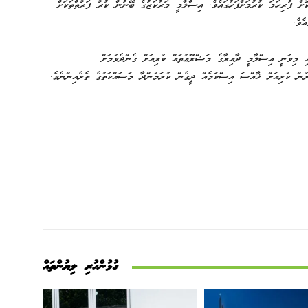
ށް ފުރިހަމަ ކުރުމަށްފަހުގައެވެ. އިސްލާމީ މަރުކަޒުގެ ބޭނުން ކުރާ ފަރާތްތަކަށް
ެވެ.
ި މިވަނީ އިސްލާމީ ދާއިރާގެ މަޝްރޫޢުތައް ކުރިއަށް ގެންދެވުމަށް
ުން ކުރިއަށް ޚާއްސަ އިސްކަމެއް ދީގެން ކުރަމުންދާ މަސައްކަތުގެ ތެރެއިންނެވެ.
ގުޅުންހުރި ލިޔުންތައް