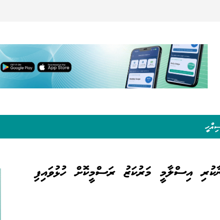
ިއްހީ
ކުރި އިސްލާމީ މަރުކަޒު ރަސްމީކޮށް ހުޅުވައިފި