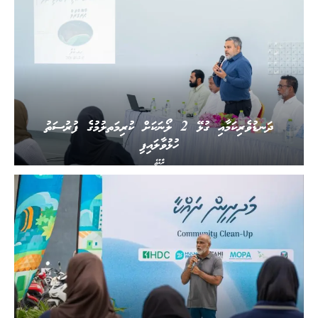
ދަނޑުވެރިކަމާއި ގުޅޭ 2 ލޯނަކަށް ކުރިމަތލުމުގެ ފުރުސަތު
ހުޅުވާލައިފި
ރާއްޖެ