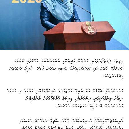
ޑިޖިޓަލް ޕްލެޓްފޯމްތަކަކީ، އަންހެން ކުދިންނާއި އަންހެނުންނަށް ރައްކާތެރި ތަނަކަށް
ހަދަންޖެހޭ ކަމަށް ރައީސުލްޖުމްހޫރިއްޔާގެ އަނބިކަނބަލުން މެޑަމް ސާޖިދާ މުޙައްމަދު
ވިދާޅުވެއްޖެއެވެ.
އަންހެނުންނާއި ދެކޮޅަށް ކުރާ އަނިޔާ ހުއްޓުވުމުގެ ބައިނަލްއަޤުވާމީ ދުވަހުގެ މި އަހަރުގެ
ޝިޢާރު ބިނާވެފައިވަނީ، އިންޓަނެޓާއި ޑިޖިޓަލް ޕްލެޓްފޯމްތައް މެދުވެރިކޮށް
އަންހެނުންނަށް ދޭ އަނިޔާ ހުއްޓުވުމުގެ މައްޗަށެވެ.
ރައީސުލްޖުމްހޫރިއްޔާގެ އަނބިކަނބަލުން މެޑަމް ސާޖިދާ މުޙައްމަދު އެކްސްގައި
ޙިއްސާކުރެއްވި މެސެޖުގައި ވިދާޅުވީ، އަނިޔާ ލިބޭ ކޮންމެ އަންހެން ކުއްޖަކާއި