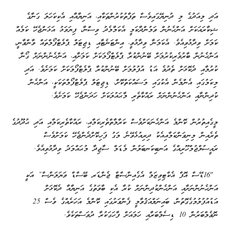
އަދި މިއަދުގެ މި ދުނިޔޭގައިވެސް ތަފާތުކުރުންތަކާއި، އަނިޔާއާއި އެކިކަހަލަ ގަނާގެ
ޝިކާރައަކަށް އަންހެނުން ވަމުންދާކަމީ އެކަމާމެދު ވިސްނާ، ފިޔަވަޅު އަޅަންޖެހޭ ކަމެއް
ކަމަށް ވިދާޅުވިއެވެ. އެކަމަނާ ވިދާޅުވީ، އިންޓަނެޓާއި ޑިޖިޓަލް ޕްލެޓްފޯމްތައް ވާންވާނީ،
އަންހެނުން ބާރުވެރިކުރުމަށް ބޭނުންކުރާ ޕްލެޓްފޯމަކަށް ކަމަށާއި، އަންހެނުންނަށް ގޯނާ
ކުރުމާއި ދެކޮޅަށް ތެދުވެ އަޑު އުފުލުމަށް ބޭނުންކުރާ ޕްލެޓްފޯމަކަށް ކަމަށެވެ. އަދި
މިކަމުގައި އެންމެން އެކުގައި މަސައްކަތްކޮށް، ޑިޖިޓަލް ޕްލެޓްފޯމްތަކަކީ، އަންހެން
ކުދިންނާއި އަންހެނުންނަށް ރައްކާތެރި މާޙައުލަކަށް ހަދަންޖެހޭ ކަމަށެވެ.
މީގެއިތުރުން ކޮންމެ އަންހެނަކަށްވެސް ކަރާމާތްތެރިކަމާއި، ރައްކާތެރިކަމާއި އަދި ޙުދޫދުގެ
ތެރެއިން މިނިވަންކަމާއިއެކު ދިރިއުޅެވޭނެ މަގު ފަހިކޮށްދެންޖެހޭ ކަމަށްވެސް
ރައީސުލްޖުމްހޫރިއްގެ އަނބިކަނބަލުން މެޑަމް ސާޖިދާ މުޙައްމަދު ވިދާޅުވިއެވެ.
16″ޑޭސް އޮފް އެކްޓިވިޒަމް އެގެއިންސްޓް ޖެންޑަރ ބޭސްޑް ވަޔަލަންސް“ އަކީ
އަންހެނުންނަށާއި އަންހެންކުދިންނަށް ކުރާ އެކި ބާވަތުގެ އަނިޔާއާ ދެކޮޅަށް
އަޑުއުފުލުމުގެގޮތުން، ބައިނަލްއަޤުވާމީ ފެންވަރުގައި ކޮންމެ އަހަރެއްގެ ވެސް 25
ނޮވެމްބަރުން 10 ޑިސެމްބަރާއި ހަމައަށް ފާހަގަކުރާ ދުވަސްތަކެވެ.