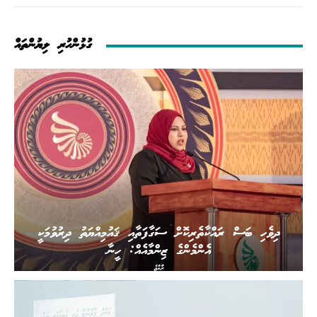
ގުޅުންހުރި ލިޔުންތައް
ދިވެހި ބަސް ރައްކާތެރިކޮށް ސަގާފަތާއި ޤައުމިއްޔަތު ދިރުވުމަކީ
އެންމެންގެ ޒިންމާއެއް: ހީނާ
ރާއްޖެ