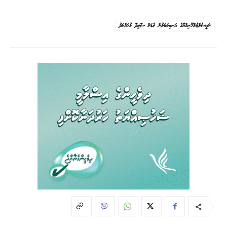
ރައީސުލްޖުމްހޫރިއްޔާގެ އަނބިކަބަލުން މެޑަމް ސާޖިދާ މުޙައްމަދު