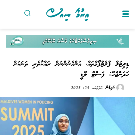
ޑިޖިޓަލް ޕްލެޓްފޯމްތައް، އަންހެނުންނަށް ރައްކާތެރި ތަނަކަށް
ހަދަންޖެހޭ: ފަސްޓް ލޭޑީ
އައިޑެން
ނޮވެމްބަރ 25, 2025