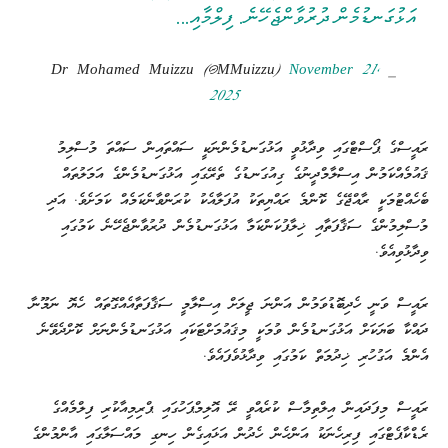
އަޅުގަނޑުމެން ދުރުވާންޖެހޭނެ. ފިލްމާއި…
November 21,
— Dr Mohamed Muizzu (@MMuizzu)
2025
ރައީސްގެ ޕޯސްޓްގައި ވިދާޅުވީ އަޅުގަނޑުމެންނަކީ ސައްތައިން ސައްތަ މުސްލިމު
ޤައުމެއްކަމުން އިސްލާމްދީނުގެ ގިއުގަނޑުގެ ތެރޭގައި އަޅުގަނޑުމެންގެ އަމަލުތައް
ބެހެއްޓުމަކީ ރާއްޖޭގެ ކޮންމެ ރައްޔިތަކު އުފަލާއެކު ކުރަންވާނެކަމެއް ކަމަށެވެ. އަދި
މުސްލިމުންގެ ސަޤާފަތާއި ޚިލާފުކަންކަމާ އަޅުގަނޑުމެން ދުރުވާންޖެހޭނެ ކަމުގައި
ވިދާޅުވިއެވެ.
ރައީސް ވަނީ ހެދިބޮޑުވަމުން އަންނަ ޖީލަށް އިސްލާމީ ސަޤާފަތާއެއްގޮތައް ހެޔޮ ނަމޫނާ
ދައްކާ ބަޔަކަށް އަޅުގަނޑުމެން ވުމަކީ މިޤައުމަށްޓަކައި އަޅުގަނޑުމެންނަށް ކޮށްދެވޭނެ
އެންމެ އަގުހުރި ޚިދުމަތް ކަމުގައި ވިދާޅުވެފައެވެ.
ރައީސް މިފަދައިން އިލްތިމާސް ކުރެއްވީ ރޭ އޮލިމްޕަހުގައި ޕްރިމިއާކުރި ފިލްމެއްގެ
ރެޑްކާޕެޓްގައި ފިރިހެނަކު އަންހެން ހެދުން އަޅައިގެން ހިނގި މައްސަލާގައި އާންމުންގެ