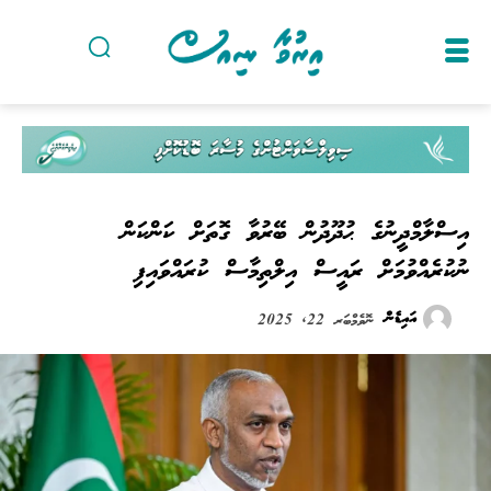
އިސްލާމްދީނުގެ ޙުދޫދުން ބޭރުވާ ގޮތަށް ކަންކަން
ނުކުރެއްވުމަށް ރައީސް އިލްތިމާސް ކުރައްވައިފި
އައިޑެން
ނޮވެމްބަރ 22, 2025