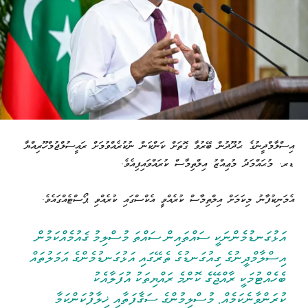
‏އިސްލާމްދީނުގެ ޙުދޫދުން ބޭރުވާ ގޮތަށް ކަންކަން ނުކުރެއްވުމަށް ރައީސުލްޖުމްހޫރިއްޔާ
ޑރ. މުޙައްމަދު މުޢިއްޒު އިލްތިމާސް ކުރައްވައިފިއެވެ.
އެމަނިކުފާނު މިކަމަށް އިލްތިމާސް ކުރެއްވީ އެކްސްގައި ކުރެއްވި ޕޯސްޓެއްގައެވެ.
އަޅުގަނޑުމެންނަކީ ސައްތައިން ސައްތަ މުސްލިމު ޤައުމެއްކަމުން
އިސްލާމްދީނުގެ ގިއުގަނޑުގެ ތެރޭގައި އަޅުގަނޑުމެންގެ އަމަލުތައް
ބެހެއްޓުމަކީ ރާއްޖޭގެ ކޮންމެ ރައްޔިތަކު އުފަލާއެކު
ކުރަންވާނެކަމެއް. މުސްލިމުންގެ ސަޤާފަތާއި ޚިލާފުކަންކަމާ