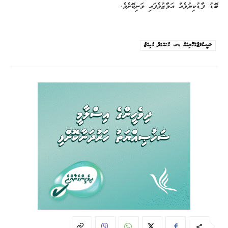
ބޮޑު ފާޑުކިޔުމެއް އަމާޒުވެފައި ވަނިކޮށެވެ.
ރައީސުލްޖުމްހޫރިއްޔާ ޑރ. މުޙައްމަދު މުޢިއްޒު