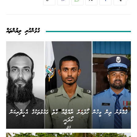
ގުޅުންހުރި ލިޔުންތައް
ގެއްލުނު ތިން މީހުން ހޯދުމަށް ރާއްޖެއާ ގާތް ގައުމުތަކުގެ އެހީތެރިކަން
ހޯދަނީ
ރާއްޖެ