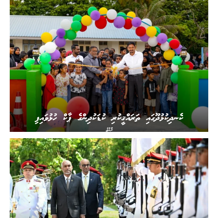
ކެނދިކުޅުދޫގައި ތަރައްޤީކުރި ކުޑަކުދިންގެ ޕާކް ހުޅުވައިފި
ރާއްޖެ