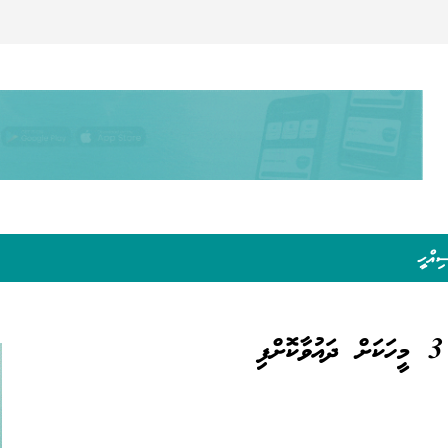
ިއްހީ