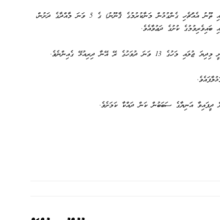
ޤާނޫނު ނަންބަރު: 17/2010 (ބިރުދެއްކުމާއި ނުރައްކާތެރި ހަތިޔާރާއި ތޫނު އެއްޗެހި ގެންގުޅުން މަނާކުރުމުގެ ޤާނޫނު) ގެ 5 ވަނަ މާއްދާގެ ދަށުން،
 ބައިވެރިވުމުގެ ކުށުގެ ދަޢުވާއެވެ.
ދުވަހުގެ ރޭ އޭނާ ދިރިއުޅޭ ގެއިންނެވެ.
ުލާފައެވެ.
 ދީފައިވާ އަނިޔާގެ ސަބަބުން ކަން ދައްކާ ކަމަށެވެ.