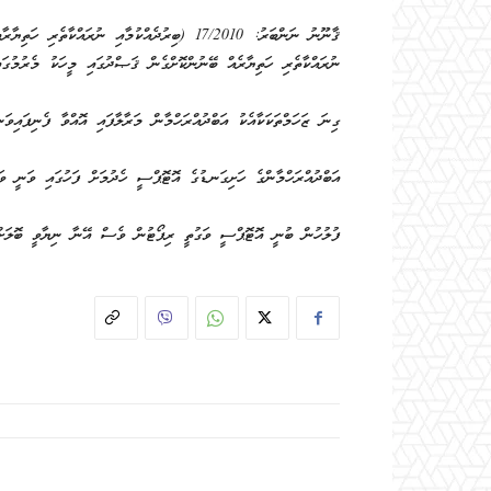
ނުރައްކާތެރި ހަތިޔާރެއް ބޭނުންކޮށްގެން ޤަޞްދުގައި މީހަކު މެރުމުގައި
ގިނަ ޒަހަމްތަކަކާއެކު އަބްދުއްރަހްމާން މަރާލާފައި އޮއްވާ ފެނިފައިވަނީ މިދިޔަ ޖުލައި މަހުގެ 13 ވަނަ 
އަބްދުއްރަހްމާންގެ ހަށިގަނޑުގެ އޮޓޮޕްސީ ހެދުމަށް ފަހުގައި ވަނީ ވަޅ
ފުލުހުން ބުނީ އޮޓޮޕްސީ ވަގުތީ ރިޕޯޓުން ވެސް އޭނާ ނިޔާވީ ބޮލަށް