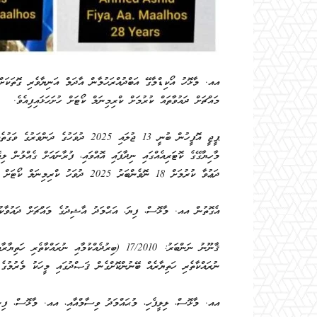
އއ. މާޅޮހު އޯކިޑްމާގޭ އަބްދުއްރަހުމާން އާދަމް އަނިޔާވެރި ގޮތަކަށ
މައްޗަށް ދައުވާތައް ކުރުމަށް ކްރިމިނަލް ކޯޓަށް ހުށަހަޅައިފިއެވެ.
ޕީޖީ އޮފީހުން ބުނީ 13 ޖުލައި 2025 ދ
މާހިޔާގޭގެ ކޮޓަރިއެއްގައި ނިދާފައި އޮއްވައި، ފުރާނައަށް ގެއްލުން ލި
ދަޢުވާ ކުރުމަށް 18 ނޮވެންބަރު 2025 ދުވަހު ކްރިމިނަލް ކޯޓަށް ހުށަހަޅާފައިވާކަމަށެވެ.
އެގޮތުން އއ. މާޅޮސް، ފިޔަ، އަޙްމަދު އާޝިދުގެ މައްޗަށް ދައުވާކު
ނުރައްކާތެރި ހަތިޔާރެއް ބޭނުންކޮށްގެން ޤަޞްދުގައި މީހަކު މެރުމުގެ 
އއ. މާޅޮސް، ލިލީފެހި، މުޙައްމަދު ވިސާމްއާއި، އއ. މާޅޮސް، ފިނިވ