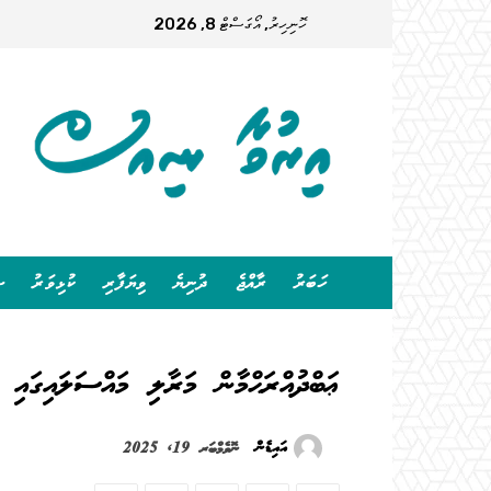
ހޮނިހިރު, އޯގަސްޓް 8, 2026
ހަބަރު
ރާއްޖެ
ދުނިޔެ
ވިޔަފާރި
ކުޅިވަރު
ސ
ޢަބްދުއްރަޙްމާން މަރާލި މައްސަލައިގައި 3 މީހަކަށް ދައުވާކޮށްފި
އައިޑެން
ނޮވެމްބަރ 19, 2025