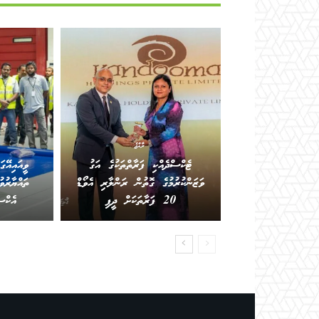
ރާއްޖެ
ޓެކްސްދެއްކި ފަރާތްތަކުގެ އަގު
ވީއައިއޭގ
ވަޒަންކުރުމުގެ ގޮތުން ރަންލާރި އެވޯޑް
ތައްޔާރުވ
20 ފަރާތަކަށް ދީފި
އެކްސ