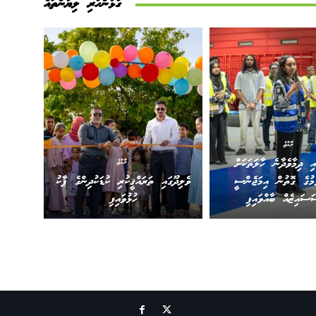
ގުޅުންހުރި ލިޔުންތައް
ރާއްޖެ
ައި ދިމާވެދާނެ ހާލަތަކަށް
ރާއްޖެ
ުމުގެ ގޮތުން އިމަޖެންސީ
ވެލިދޫގައި ތަރައްޤީކުރި ކުޑަކުދިންގެ ޕާކު
ަސައިޒެއް ބާއްވައިފި
ހުޅުވައިފި