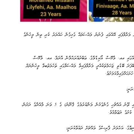
ް މަރާލާފައި އޮއްވައި ފެނުނު މައްސަލައާ ގުޅިގެން ހައްޔަރު ކުރި ތިން މީހުންގެ
ުވަހުގެ ދަންވަރުގެ ވަގުތެއްގައި އއ. މާޅޮސް، އޯކިޑްމާގެ، ޢަބްދުއްރަޙްމާން އާދަމް، އއ. މާޅޮސް،
ބޭފަދަ ބޮޑެތި ޒަހަމްތަކެއްދީ މަރާލާފައިވާ މައްސަލާގައި ތުހުމަތުބވާ މީހުންނަށް
ރަނީ:
ޤާނޫނު ނަންބަރު: 17/2010 (ބިރުދެއްކުމާއި ނުރައްކާތެރި ހަތިޔާރާއި ތޫނު އެއްޗެހި ގެންގުޅުން މަނާކުރުމުގެ ޤާނޫނު) ގެ 5 ވަނަ މާއްދާގެ ދަށުން،
ކުށުގެ ދަޢުވާއެވެ.
ާގެ، އަޙްމަދު ފާރިސްގެ މައްޗަށް ދައުވާކުރަނީ: