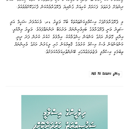
ދިނުމަށް ފުރަތަމަ ފަހަރަަށް ކުރިއަށް ގެންދިޔަ ޕްރޮގުރާމެއްކަން ފާހަގަކޮށްލެވެއެވެ.
މި ޕްރޮގުރާމަށްފަހު އިސްލާމީކަންތައްތަކާ ބެހޭ ވަޒީރު ޑރ. މުޙައްމަދު ޝަހީމް އަލީ
ސަޢީދު ވަނީ ޕްރޮގުރާމުގެ ބައިވެރިންނަށް މަރުޙަބާ ދަންނަވާފައެވެ. ވަޒީރު ވިދާޅުވީ،
އިދާރީ ގޮތުން ރަށުގެ ކަންކަން ހިންގުމާއެކު، އިމާމުވެ ހުކުރު ކުރުން ފަދަ ދީނީ
ކަންކަންކަން ވެސް އިސްވެ ކުރުމުގެ ޤާބިލުކަން ހުރި ލީޑަރުން ރަށުގެ ވެރިންނަށް
ތިބުމަކީ އިސްލާމީ މުޖުތަމަޢެއްގައި ބޭނުންތެރިކަމެއްކަމަށެވެ.
އިސްލާމީ ކަންތައްތަކާ ބެހޭ ވުޒާރާ