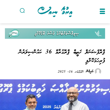
ޕްރޮފެޝަނަލް ޚަޠީބް ޕްރޮގުރާމް 36 ކައުންސިލަރުން
ފުރިހަމަކޮށްފި
އައިޑެން
ނޮވެމްބަރ 16, 2025