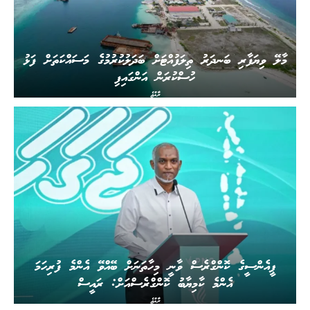
މާލޭ ވިޔަފާރި ބަނދަރު ތިލަފުއްޓަށް ބަދަލުކުރުމުގެ މަސައްކަތަށް ފަޅު
ހުސްކުރަން އަންގައިފި
ރާއްޖެ
ޕީއެންސީގެ ކޮންގްރެސް ވާނީ މިހާތަނަށް ބޭއްވޭ އެންމެ ފުރިހަމަ
އެންމެ ކާމިޔާބު ކޮންގްރެސްއަށް: ރައީސް
ރާއްޖެ