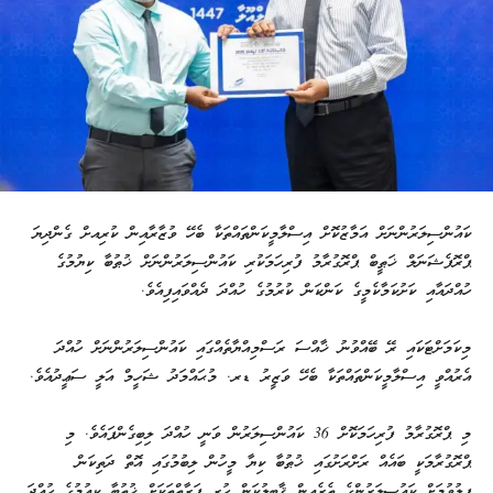
ކައުންސިލަރުންނަށް އަމާޒުކޮށް އިސްލާމީކަންތައްތަކާ ބެހޭ ވުޒާރާއިން ކުރިއށް ގެންދިޔަ
ޕްރޮފެޝަނަލް ޚަޠީބް ޕްރޮގުރާމު ފުރިހަމަކުރި ކައުންސިލަރުންނަށް ޚުޠުބާ ކިޔުމުގެ
ހުއްދައާއި ކަށުކަމާކެމީގެ ކަންކަން ކުރުމުގެ ހުއްދަ ދެއްވައިފިއެވެ.
މިކަމަށްޓަކައި ރޭ ބޭއްވުނު ޚާއްސަ ރަސްމިއްޔާތެއްގައި ކައުންސިލަރުންނަށް ހުއްދަ
އެރުއްވީ އިސްލާމީކަންތައްތަކާ ބެހޭ ވަޒީރު ޑރ. މުޙައްމަދު ޝަހީމް އަލީ ސަޢީދުއެވެ.
މި ޕްރޮގުރާމު ފުރިހަމަކޮށް 36 ކައުންސިލަރުން ވަނީ ހުއްދަ ލިބިގެންފައެވެ. މި
ޕްރޮގުރާމަކީ ބައެއް ރަށްރަށުގައި ޚުޠުބާ ކިޔާ މީހުން ލިބުމުގައި އޮތް ދަތިކަން
ފިލުވުމަށް ކައުސިލަރުންގެ ތެރެއިން ޤާބިލުކަން ހުރި ފަރާތްތަކަށް ޚުތުބާ ކިއުމުގެ ހުއްދަ