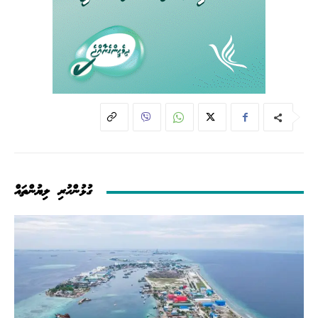
ގުޅުންހުރި ލިޔުންތައް