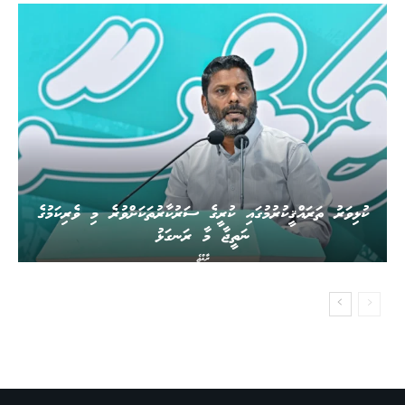
ކުޅިވަރު ތަރައްޤީކުރުމުގައި ކުރީގެ ސަރުކާރުތަކަށްވުރެ މި ވެރިކަމުގެ
ނަތީޖާ މާ ރަނގަޅު
ރާއްޖެ