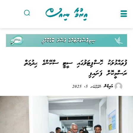
ފުވައްމުލަކު ހޮސްޕިޓަލުގައި ސީޓީ ސްކޭންގެ ޙިދުމަތް
ރަސްމީކޮށް ފަށައިފި
އައިޑެން
ނޮވެމްބަރ 5, 2025