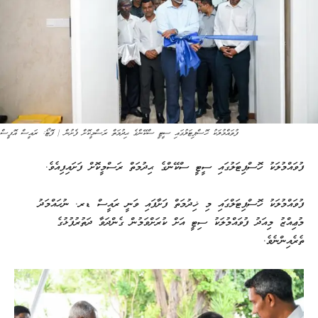
ފުވައްމުލަކު ހޮސްޕިޓަލުގައި ސީޓީ ސްކޭންގެ ޙިދުމަތް ރަސްމީކޮށް ފެށުން | ފޮޓޯ: ރައީސް އޮފީސް
ފުވައްމުލަކު ހޮސްޕިޓަލުގައި ސީޓީ ސްކޭންގެ ޙިދުމަތް ރަސްމީކޮށް ފަށައިފިއެވެ.
ފުވައްމުލަކު ހޮސްޕިޓަލްގައި މި ޚިދުމަތް ފަށާފައި ވަނީ ރައީސް ޑރ. ނުހައްމަދު
މުޢިއްޒު މިއަދު ފުވައްމުލަކު ސިޓީ އަށް ކުރަށްވަމުން ގެންދަވާ ދަތުރުފުޅުގެ
ތެރެއިންނެވެ.