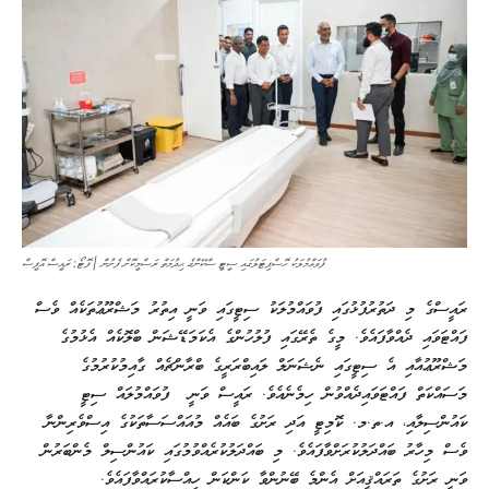
ފުވައްމުލަކު ހޮސްޕިޓަލުގައި ސީޓީ ސްކޭންގެ ޙިދުމަތް ރަސްމީކޮށް ފެށުން | ފޮޓޯ: ރައީސް އޮފީސް
ރައީސްގެ މި ދަތުރުފުޅުގައި ފުވައްމުލަކު ސިޓީގައި ވަނީ އިތުރު މަޝްރޫޢުތަކެއް ވެސް
ފައްޓަވައި ދެއްވާފައެވެ. މީގެ ތެރޭގައި ފުލުހުންގެ އެކަމަޑޭޝަން ބްލޮކެއް އެޅުމުގެ
މަޝްރޫޢުއާއި އެ ސިޓީގައި ނެޝަނަލް ލައިބްރަރީގެ ބްރާންޗެއް ގާއިމުކުރުމުގެ
މަސައްކަތް ފައްޓަވައިދެއްވުން ހިމެނެއެވެ. ރައީސް ވަނީ ފުވައްމުލައް ސިޓީ
ކައުންސިލާއި، އ.ތ.މ. ކޮމިޓީ އަދި ރަށުގެ ބައެއް މުއައްސަސާތަކުގެ އިސްވެރިންނާ
ވެސް މިހާރު ބައްދަލުކުރަށްވާފައެވެ. މި ބައްދަލުކުރެއްވުމުގައި ކައުންސިލް މެންބަރުން
ވަނީ ރަށުގެ ތަރައްޤީއަށް އެންމެ ބޭނުންވާ ކަންކަން ހިއްސާކުރައްވާފައެވެ.