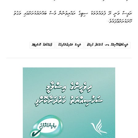
ރައީސް ވަނީ ރޭ ފުވައްމުލަކު ސިޓީގެ ރައްޔިތުންނާ ވެސް ބައްދަލުކުރަށްވައި ވަގުތު
ހޭދަކުރަށްވާފައެވެ.
ރައީސުލްޖުމްހޫރިއްޔާ ޑރ. މުޙައްމަދު މުޢިއްޒު
ރައީސް ރައްޔިތުންނާއިއެކު
ފުވައްމުލަކު ހޮސްޕިޓަލް