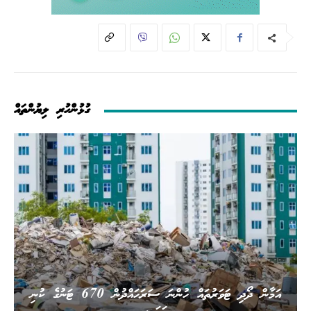
ގުޅުންހުރި ލިޔުންތައް
އަމާން ދޯދި ޓަވަރުތައް ހުންނަ ސަރަހައްދުން 670 ޓަނުގެ ކުނި