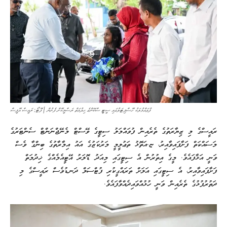
ފުވައްމުލަކު ހޮސްޕިޓަލުގައި ސީޓީ ސްކޭންގެ ޙިދުމަތް ރަސްމީކޮށް ފެށުން | ފޮޓޯ: ރައީސް އޮފީސް
ރައީސްގެ މި ޒިޔާރަތުގެ ތެރެއިން ފުވައްމަލު ސިޓީގެ ވޭސްޓް މެނޭޖްނަންޓް ސެންޓަރުގެ
މަސައްކަތް ފަށާފައިވާއިރު، ޏ.އަތޮޅު ތަޢުލީމީ މަރުކަޒުގެ އައު އިމާރާތުގެ ބިންގާ ވެސް
ވަނީ އަޅާފައެވެ. މީގެ އިތުރުން އެ ސިޓީގައި މިއަދު ޑޮލަރު އޭޓީއެމެއްގެ ޚިދުމަތް
ފަށާފައިވާއިރު، އެ ސިޓީގައި އަލަށް ތަރައްގީކުރި ފުޓްސަލް ދަނޑުވެސް ރައީސްގެ މި
ދަތުރުފުޅުގެ ތެރެއިން ވަނީ ހުޅުއްވައިދެއްވާފައެވެ.