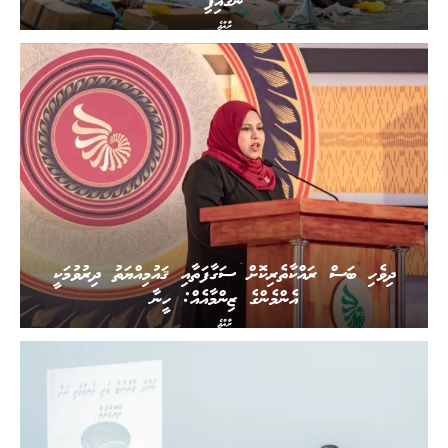
ނަގައިފި
ރާއްޖެ
ދިވެހި ބަސް ރައްކާތެރިކޮށް ސަގާފަތާއި ޤައުމިއްޔަތު ދިރުވުމަކީ
އެންމެންގެ ޒިންމާއެއް: ހީނާ
ރާއްޖެ